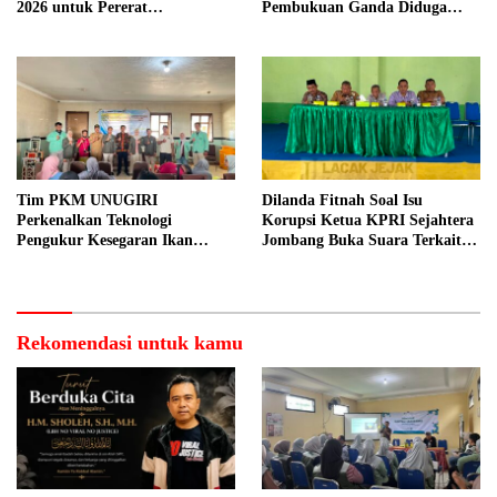
2026 untuk Pererat
Pembukuan Ganda Diduga
Kebersamaan ASN
Dilakukan Suyud
Tim PKM UNUGIRI
Dilanda Fitnah Soal Isu
Perkenalkan Teknologi
Korupsi Ketua KPRI Sejahtera
Pengukur Kesegaran Ikan
Jombang Buka Suara Terkait
Berbasis Electronic Nose kepada
Transaksi Sepihak Oknum
Nelayan Tuban
Manajer
Rekomendasi untuk kamu