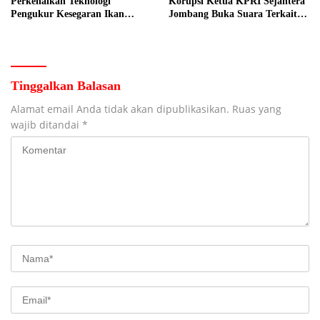
Perkenalkan Teknologi
Korupsi Ketua KPRI Sejahtera
Pengukur Kesegaran Ikan
Jombang Buka Suara Terkait
Berbasis Electronic Nose kepada
Transaksi Sepihak Oknum
Nelayan Tuban
Manajer
Tinggalkan Balasan
Alamat email Anda tidak akan dipublikasikan.
Ruas yang
wajib ditandai
*