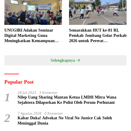
UNUGIRI Adakan Seminar
Semarakkan HUT ke-81 RI,
Digital Marketing Guna
Pemkab Jombang Gelar Porkab
Meningkatkan Kemampuan
2026 untuk Pererat
Pemasaran Produk UMKM
Kebersamaan ASN
Desa Prangi
Selengkapnya
Popular Post
24 Juli 2023
3 Komentar
1
Nilep Uang Sharing Mantan Ketua LMDH Mitra Wana
Sejahtera Dilaporkan Ke Polisi Oleh Perum Perhutani
7 Agustus 2026
0 Komentar
2
Kabar Duka! Advokat No Viral No Justice Cak Soleh
Meninggal Dunia