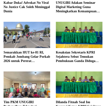
Kabar Duka! Advokat No Viral
UNUGIRI Adakan Seminar
No Justice Cak Soleh Meninggal
Digital Marketing Guna
Dunia
Meningkatkan Kemampuan
Pemasaran Produk UMKM
Desa Prangi
Semarakkan HUT ke-81 RI,
Kesaksian Sekretaris KPRI
Pemkab Jombang Gelar Porkab
Sejahtera Sebut Temukan
2026 untuk Pererat
Pembukuan Ganda Diduga
Kebersamaan ASN
Dilakukan Suyud
Tim PKM UNUGIRI
Dilanda Fitnah Soal Isu