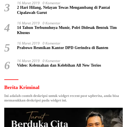
16 Maret 2019
0 Komentar
3
2 Hari Hilang, Nelayan Tewas Mengambang di Pantai
Cipalawah Garut
16 Maret 2019
0 Komentar
4
14 Tahun Terbunuhnya Munir, Polri Didesak Bentuk Tim
Khusus
16 Maret 2019
0 Komentar
5
Prabowo Resmikan Kantor DPD Gerindra di Banten
16 Maret 2019
0 Komentar
6
Video: Kelemahan dan Kelebihan All New Terios
Berita Kriminal
Ini adalah contoh deskripsi untuk widget recent post wpberita, anda bisa
memasukkan deskripsi pada widget ini.