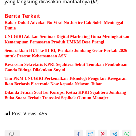
yang langsung dirasakan manfaatnya.(
Jit
)
Berita Terkait
Kabar Duka! Advokat No Viral No Justice Cak Soleh Meninggal
Dunia
UNUGIRI Adakan Seminar Digital Marketing Guna Meningkatkan
Kemampuan Pemasaran Produk UMKM Desa Prangi
Semarakkan HUT ke-81 RI, Pemkab Jombang Gelar Porkab 2026
untuk Pererat Kebersamaan ASN
Kesaksian Sekretaris KPRI Sejahtera Sebut Temukan Pembukuan
Ganda Diduga Dilakukan Suyud
Tim PKM UNUGIRI Perkenalkan Teknologi Pengukur Kesegaran
Ikan Berbasis Electronic Nose kepada Nelayan Tuban
Dilanda Fitnah Soal Isu Korupsi Ketua KPRI Sejahtera Jombang
Buka Suara Terkait Transaksi Sepihak Oknum Manajer
Post Views:
455