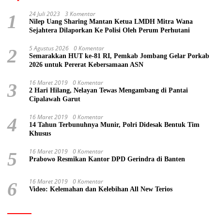
24 Juli 2023
3 Komentar
1
Nilep Uang Sharing Mantan Ketua LMDH Mitra Wana
Sejahtera Dilaporkan Ke Polisi Oleh Perum Perhutani
5 Agustus 2026
0 Komentar
2
Semarakkan HUT ke-81 RI, Pemkab Jombang Gelar Porkab
2026 untuk Pererat Kebersamaan ASN
16 Maret 2019
0 Komentar
3
2 Hari Hilang, Nelayan Tewas Mengambang di Pantai
Cipalawah Garut
16 Maret 2019
0 Komentar
4
14 Tahun Terbunuhnya Munir, Polri Didesak Bentuk Tim
Khusus
16 Maret 2019
0 Komentar
5
Prabowo Resmikan Kantor DPD Gerindra di Banten
16 Maret 2019
0 Komentar
6
Video: Kelemahan dan Kelebihan All New Terios