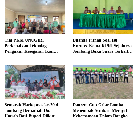
Tim PKM UNUGIRI
Dilanda Fitnah Soal Isu
Perkenalkan Teknologi
Korupsi Ketua KPRI Sejahtera
Pengukur Kesegaran Ikan
Jombang Buka Suara Terkait
Berbasis Electronic Nose kepada
Transaksi Sepihak Oknum
Nelayan Tuban
Manajer
Semarak Harkopnas ke-79 di
Danrem Cup Gelar Lomba
Jombang Berhadiah Dua
Menembak Sembari Merajut
Umroh Dari Bupati Diikuti
Kebersamaan Dalam Rangka
Ribuan Peserta
HUT Kemerdekaan RI ke 81 di
Jombang