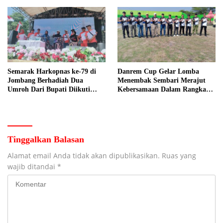
Nelayan Tuban
Manajer
Semarak Harkopnas ke-79 di
Danrem Cup Gelar Lomba
Jombang Berhadiah Dua
Menembak Sembari Merajut
Umroh Dari Bupati Diikuti
Kebersamaan Dalam Rangka
Ribuan Peserta
HUT Kemerdekaan RI ke 81 di
Jombang
Tinggalkan Balasan
Alamat email Anda tidak akan dipublikasikan.
Ruas yang
wajib ditandai
*