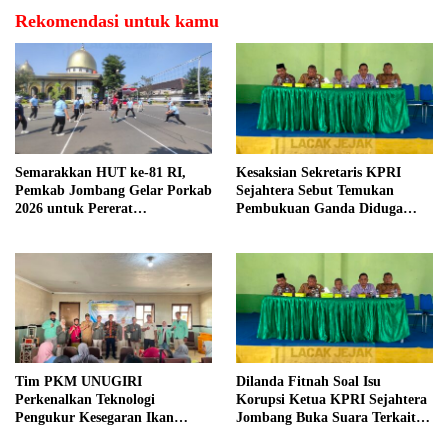
Rekomendasi untuk kamu
Semarakkan HUT ke-81 RI,
Kesaksian Sekretaris KPRI
Pemkab Jombang Gelar Porkab
Sejahtera Sebut Temukan
2026 untuk Pererat
Pembukuan Ganda Diduga
Kebersamaan ASN
Dilakukan Suyud
Tim PKM UNUGIRI
Dilanda Fitnah Soal Isu
Perkenalkan Teknologi
Korupsi Ketua KPRI Sejahtera
Pengukur Kesegaran Ikan
Jombang Buka Suara Terkait
Berbasis Electronic Nose kepada
Transaksi Sepihak Oknum