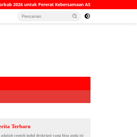
 Kebersamaan ASN
Kesaksian Sekretaris KPRI Sejahtera
erita Terbaru
i adalah contoh judul deskripsi yang bisa anda isi