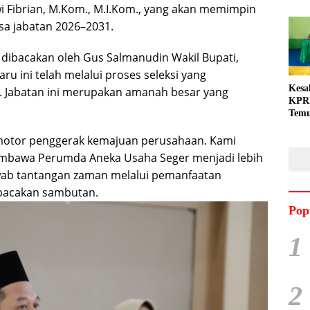
i Fibrian, M.Kom., M.I.Kom., yang akan memimpin
a jabatan 2026–2031.
ibacakan oleh Gus Salmanudin Wakil Bupati,
ru ini telah melalui proses seleksi yang
Kesa
l. Jabatan ini merupakan amanah besar yang
KPRI
Tem
Gand
i motor penggerak kemajuan perusahaan. Kami
Dila
embawa Perumda Aneka Usaha Seger menjadi lebih
wab tantangan zaman melalui pemanfaatan
mbacakan sambutan.
Pop
1
2