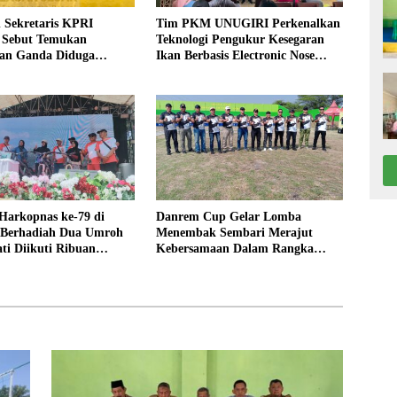
 Sekretaris KPRI
Tim PKM UNUGIRI Perkenalkan
a Sebut Temukan
Teknologi Pengukur Kesegaran
an Ganda Diduga
Ikan Berbasis Electronic Nose
n Suyud
kepada Nelayan Tuban
Harkopnas ke-79 di
Danrem Cup Gelar Lomba
Berhadiah Dua Umroh
Menembak Sembari Merajut
ti Diikuti Ribuan
Kebersamaan Dalam Rangka
HUT Kemerdekaan RI ke 81 di
Jombang