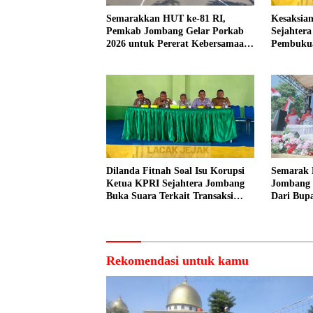
Semarakkan HUT ke-81 RI,
Kesaksian
Pemkab Jombang Gelar Porkab
Sejahter
2026 untuk Pererat Kebersamaan
Pembuku
ASN
Dilakuka
Dilanda Fitnah Soal Isu Korupsi
Semarak 
Ketua KPRI Sejahtera Jombang
Jombang 
Buka Suara Terkait Transaksi
Dari Bupa
Sepihak Oknum Manajer
Peserta
Rekomendasi untuk kamu