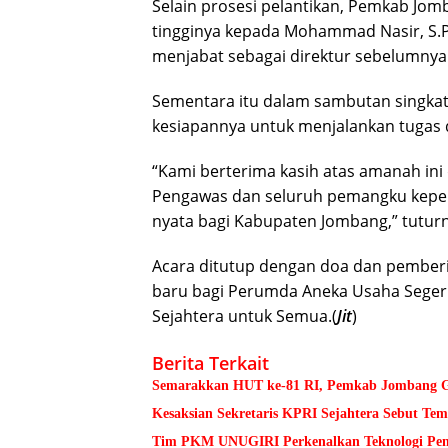
Selain prosesi pelantikan, Pemkab Jom
tingginya kepada Mohammad Nasir, S.Pd
menjabat sebagai direktur sebelumnya
Sementara itu dalam sambutan singkatny
kesiapannya untuk menjalankan tugas
“Kami berterima kasih atas amanah i
Pengawas dan seluruh pemangku kepen
nyata bagi Kabupaten Jombang,” tuturn
Acara ditutup dengan doa dan pember
baru bagi Perumda Aneka Usaha Seger
Sejahtera untuk Semua.(
Jit
)
Berita Terkait
Semarakkan HUT ke-81 RI, Pemkab Jombang Ge
Kesaksian Sekretaris KPRI Sejahtera Sebut 
Tim PKM UNUGIRI Perkenalkan Teknologi Pengu