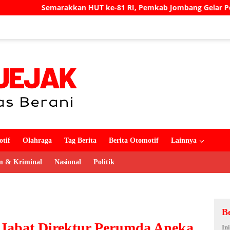
 ke-81 RI, Pemkab Jombang Gelar Porkab 2026 untuk Pererat
tif
Olahraga
Tag Berita
Berita Otomotif
Lainnya
 & Kriminal
Nasional
Politik
B
 Jabat Direktur Perumda Aneka
In