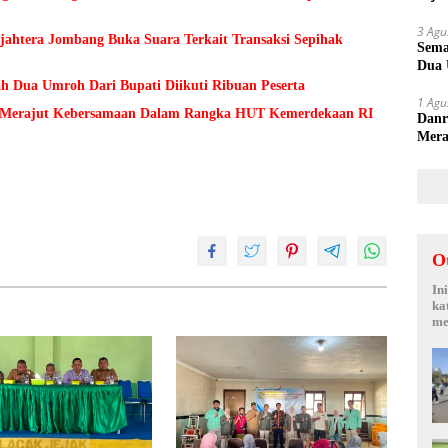
Sepi
3 Agu
ejahtera Jombang Buka Suara Terkait Transaksi Sepihak
Sema
Dua 
h Dua Umroh Dari Bupati Diikuti Ribuan Peserta
1 Agu
Merajut Kebersamaan Dalam Rangka HUT Kemerdekaan RI
Danr
Mera
Keme
O
In
ka
me