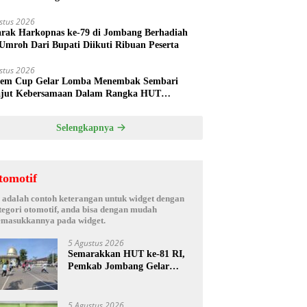
hak Oknum Manajer
stus 2026
rak Harkopnas ke-79 di Jombang Berhadiah
Umroh Dari Bupati Diikuti Ribuan Peserta
stus 2026
em Cup Gelar Lomba Menembak Sembari
jut Kebersamaan Dalam Rangka HUT
rdekaan RI ke 81 di Jombang
Selengkapnya
tomotif
i adalah contoh keterangan untuk widget dengan
tegori otomotif, anda bisa dengan mudah
masukkannya pada widget.
5 Agustus 2026
Semarakkan HUT ke-81 RI,
Pemkab Jombang Gelar
Porkab 2026 untuk Pererat
Kebersamaan ASN
5 Agustus 2026