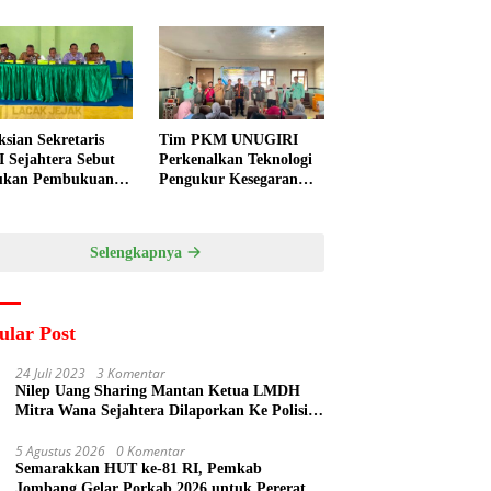
ksian Sekretaris
Tim PKM UNUGIRI
 Sejahtera Sebut
Perkenalkan Teknologi
ukan Pembukuan
Pengukur Kesegaran
a Diduga
Ikan Berbasis Electronic
kukan Suyud
Nose kepada Nelayan
Tuban
Selengkapnya
ular Post
24 Juli 2023
3 Komentar
Nilep Uang Sharing Mantan Ketua LMDH
Mitra Wana Sejahtera Dilaporkan Ke Polisi
Oleh Perum Perhutani
5 Agustus 2026
0 Komentar
Semarakkan HUT ke-81 RI, Pemkab
Jombang Gelar Porkab 2026 untuk Pererat