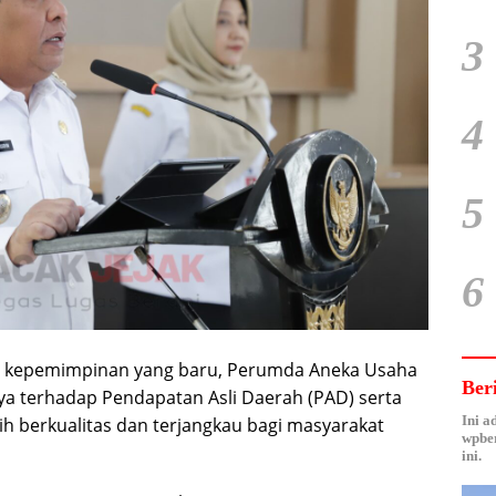
3
4
5
6
h kepemimpinan yang baru, Perumda Aneka Usaha
Ber
ya terhadap Pendapatan Asli Daerah (PAD) serta
Ini a
h berkualitas dan terjangkau bagi masyarakat
wpber
ini.