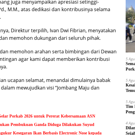
bang juga menyampaikan apresiasi setinggi-
., M.M., atas dedikasi dan kontribusinya selama
.
a, Direktur terpilih, Ivan Dwi Fibrian, menyatakan
 dan memohon dukungan dari seluruh pihak.
ni dan memohon arahan serta bimbingan dari Dewan
tingan agar kami dapat memberikan kontribusi
5 Agu
Sema
ya.
Pork
ian ucapan selamat, menandai dimulainya babak
5 Agu
Kesa
 dalam mewujudkan visi “Jombang Maju dan
Temu
Suy
5 Agu
Tim 
Peng
lar Porkab 2026 untuk Pererat Kebersamaan ASN
kepa
4 Agu
Temukan Pembukuan Ganda Diduga Dilakukan Suyud
Dila
kur Kesegaran Ikan Berbasis Electronic Nose kepada
Seja