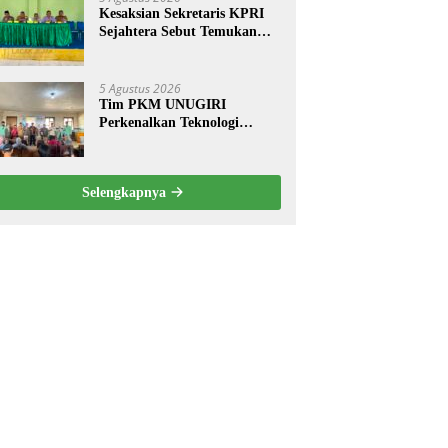
Kesaksian Sekretaris KPRI
Sejahtera Sebut Temukan
Pembukuan Ganda Diduga
Dilakukan Suyud
5 Agustus 2026
Tim PKM UNUGIRI
Perkenalkan Teknologi
Pengukur Kesegaran Ikan
Berbasis Electronic Nose
kepada Nelayan Tuban
Selengkapnya