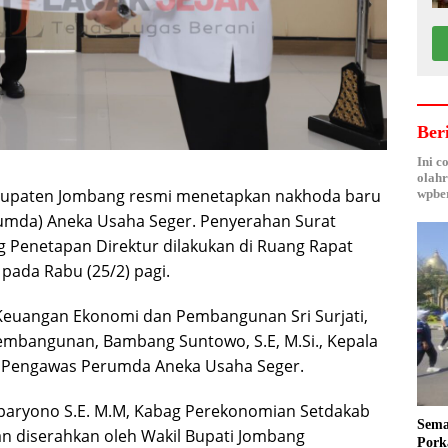
Ber
Ini c
olahr
bupaten Jombang resmi menetapkan nakhoda baru
wpber
mda) Aneka Usaha Seger. Penyerahan Surat
g Penetapan Direktur dilakukan di Ruang Rapat
ada Rabu (25/2) pagi.
ng Keuangan Ekonomi dan Pembangunan Sri Surjati,
Pembangunan, Bambang Suntowo, S.E, M.Si., Kepala
n Pengawas Perumda Aneka Usaha Seger.
paryono S.E. M.M, Kabag Perekonomian Setdakab
Sema
n diserahkan oleh Wakil Bupati Jombang
Pork