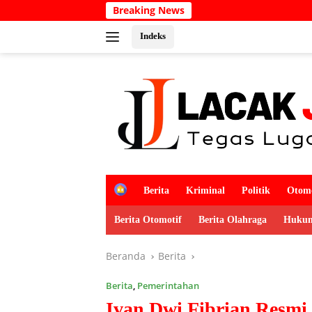
Langsung
Breaking News
Semarakkan HUT
ke
konten
Indeks
H
Berita
Kriminal
Politik
Otomo
o
m
Berita Otomotif
Berita Olahraga
Hukum
e
Beranda
Berita
Berita
,
Pemerintahan
Ivan Dwi Fibrian Resmi