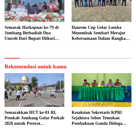
Semarak Harkopnas ke-79 di
Danrem Cup Gelar Lomba
Jombang Berhadiah Dua
Menembak Sembari Merajut
Umroh Dari Bupati Diikuti
Kebersamaan Dalam Rangka
Ribuan Peserta
HUT Kemerdekaan RI ke 81 di
Jombang
Rekomendasi untuk kamu
Semarakkan HUT ke-81 RI,
Kesaksian Sekretaris KPRI
Pemkab Jombang Gelar Porkab
Sejahtera Sebut Temukan
2026 untuk Pererat
Pembukuan Ganda Diduga
Kebersamaan ASN
Dilakukan Suyud