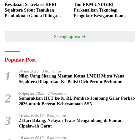
Kesaksian Sekretaris KPRI
Tim PKM UNUGIRI
Sejahtera Sebut Temukan
Perkenalkan Teknologi
Pembukuan Ganda Diduga
Pengukur Kesegaran Ikan
Dilakukan Suyud
Berbasis Electronic Nose kepada
Nelayan Tuban
Selengkapnya
Popular Post
24 Juli 2023
3 Komentar
1
Nilep Uang Sharing Mantan Ketua LMDH Mitra Wana
Sejahtera Dilaporkan Ke Polisi Oleh Perum Perhutani
5 Agustus 2026
0 Komentar
2
Semarakkan HUT ke-81 RI, Pemkab Jombang Gelar Porkab
2026 untuk Pererat Kebersamaan ASN
16 Maret 2019
0 Komentar
3
2 Hari Hilang, Nelayan Tewas Mengambang di Pantai
Cipalawah Garut
16 Maret 2019
0 Komentar