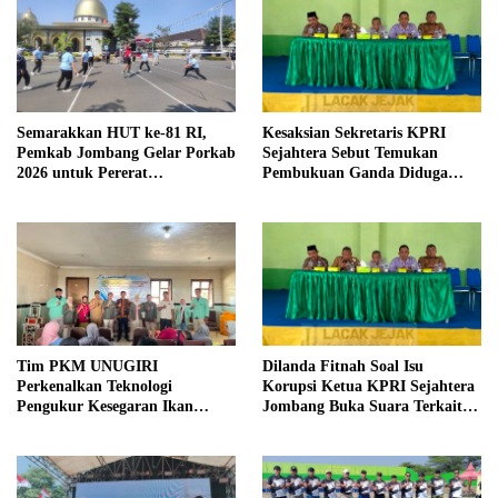
Semarakkan HUT ke-81 RI,
Kesaksian Sekretaris KPRI
Pemkab Jombang Gelar Porkab
Sejahtera Sebut Temukan
2026 untuk Pererat
Pembukuan Ganda Diduga
Kebersamaan ASN
Dilakukan Suyud
Tim PKM UNUGIRI
Dilanda Fitnah Soal Isu
Perkenalkan Teknologi
Korupsi Ketua KPRI Sejahtera
Pengukur Kesegaran Ikan
Jombang Buka Suara Terkait
Berbasis Electronic Nose kepada
Transaksi Sepihak Oknum
Nelayan Tuban
Manajer