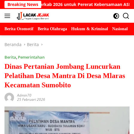
Langsung
ar Porkab 2026 untuk Pererat Kebersamaan ASN
Breaking News
Kesaks
ke
konten
Berita Otomotif
Berita Olahraga
Hukum & Kriminal
Nasional
P
Beranda
Berita
Berita
,
Pemerintahan
Dinas Pertanian Jombang Luncurkan
Pelatihan Desa Mantra Di Desa Mlaras
Kecamatan Sumobito
Admin70
25 Februari 2026