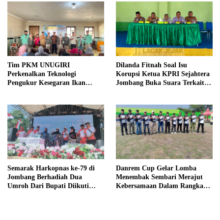
Tim PKM UNUGIRI
Dilanda Fitnah Soal Isu
Perkenalkan Teknologi
Korupsi Ketua KPRI Sejahtera
Pengukur Kesegaran Ikan
Jombang Buka Suara Terkait
Berbasis Electronic Nose kepada
Transaksi Sepihak Oknum
Nelayan Tuban
Manajer
Semarak Harkopnas ke-79 di
Danrem Cup Gelar Lomba
Jombang Berhadiah Dua
Menembak Sembari Merajut
Umroh Dari Bupati Diikuti
Kebersamaan Dalam Rangka
Ribuan Peserta
HUT Kemerdekaan RI ke 81 di
Jombang