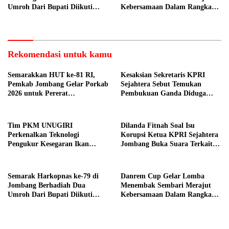
Umroh Dari Bupati Diikuti
Kebersamaan Dalam Rangka
Ribuan Peserta
HUT Kemerdekaan RI ke 81 di
Jombang
Rekomendasi untuk kamu
Semarakkan HUT ke-81 RI,
Kesaksian Sekretaris KPRI
Pemkab Jombang Gelar Porkab
Sejahtera Sebut Temukan
2026 untuk Pererat
Pembukuan Ganda Diduga
Kebersamaan ASN
Dilakukan Suyud
Tim PKM UNUGIRI
Dilanda Fitnah Soal Isu
Perkenalkan Teknologi
Korupsi Ketua KPRI Sejahtera
Pengukur Kesegaran Ikan
Jombang Buka Suara Terkait
Berbasis Electronic Nose kepada
Transaksi Sepihak Oknum
Nelayan Tuban
Manajer
Semarak Harkopnas ke-79 di
Danrem Cup Gelar Lomba
Jombang Berhadiah Dua
Menembak Sembari Merajut
Umroh Dari Bupati Diikuti
Kebersamaan Dalam Rangka
Ribuan Peserta
HUT Kemerdekaan RI ke 81 di
Jombang