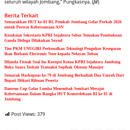
seluruh wilayah Jombang,” Pungkasnya. (
Jit
)
Berita Terkait
Semarakkan HUT ke-81 RI, Pemkab Jombang Gelar Porkab 2026
untuk Pererat Kebersamaan ASN
Kesaksian Sekretaris KPRI Sejahtera Sebut Temukan Pembukuan
Ganda Diduga Dilakukan Suyud
Tim PKM UNUGIRI Perkenalkan Teknologi Pengukur Kesegaran
Ikan Berbasis Electronic Nose kepada Nelayan Tuban
Dilanda Fitnah Soal Isu Korupsi Ketua KPRI Sejahtera Jombang
Buka Suara Terkait Transaksi Sepihak Oknum Manajer
Semarak Harkopnas ke-79 di Jombang Berhadiah Dua Umroh Dari
Bupati Diikuti Ribuan Peserta
Danrem Cup Gelar Lomba Menembak Sembari Merajut
Kebersamaan Dalam Rangka HUT Kemerdekaan RI ke 81 di
Jombang
Post Views:
379