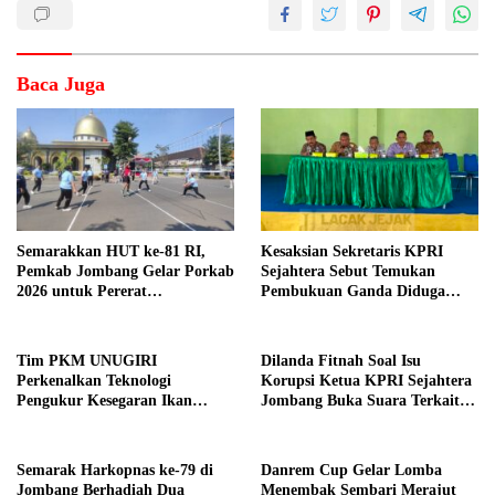
Baca Juga
Semarakkan HUT ke-81 RI,
Kesaksian Sekretaris KPRI
Pemkab Jombang Gelar Porkab
Sejahtera Sebut Temukan
2026 untuk Pererat
Pembukuan Ganda Diduga
Kebersamaan ASN
Dilakukan Suyud
Tim PKM UNUGIRI
Dilanda Fitnah Soal Isu
Perkenalkan Teknologi
Korupsi Ketua KPRI Sejahtera
Pengukur Kesegaran Ikan
Jombang Buka Suara Terkait
Berbasis Electronic Nose kepada
Transaksi Sepihak Oknum
Nelayan Tuban
Manajer
Semarak Harkopnas ke-79 di
Danrem Cup Gelar Lomba
Jombang Berhadiah Dua
Menembak Sembari Merajut