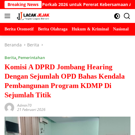
Langsung
 Gelar Porkab 2026 untuk Pererat Kebersamaan ASN
Breaking News
K
ke
konten
Berita Otomotif
Berita Olahraga
Hukum & Kriminal
Nasional
P
Beranda
Berita
Berita
,
Pemerintahan
Komisi A DPRD Jombang Hearing
Dengan Sejumlah OPD Bahas Kendala
Pembangunan Program KDMP Di
Sejumlah Titik
Admin70
21 Februari 2026