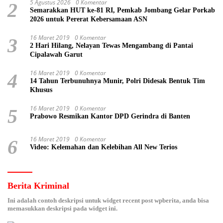
5 Agustus 2026
0 Komentar
2
Semarakkan HUT ke-81 RI, Pemkab Jombang Gelar Porkab
2026 untuk Pererat Kebersamaan ASN
16 Maret 2019
0 Komentar
3
2 Hari Hilang, Nelayan Tewas Mengambang di Pantai
Cipalawah Garut
16 Maret 2019
0 Komentar
4
14 Tahun Terbunuhnya Munir, Polri Didesak Bentuk Tim
Khusus
16 Maret 2019
0 Komentar
5
Prabowo Resmikan Kantor DPD Gerindra di Banten
16 Maret 2019
0 Komentar
6
Video: Kelemahan dan Kelebihan All New Terios
Berita Kriminal
Ini adalah contoh deskripsi untuk widget recent post wpberita, anda bisa
memasukkan deskripsi pada widget ini.