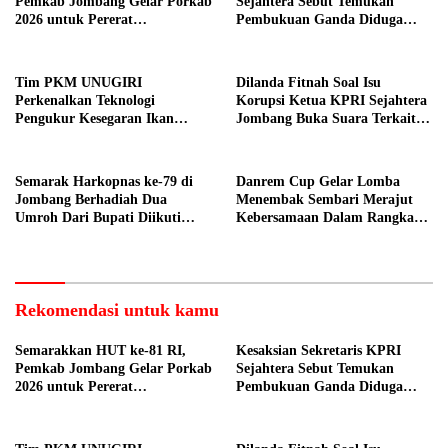
Pemkab Jombang Gelar Porkab
Sejahtera Sebut Temukan
2026 untuk Pererat
Pembukuan Ganda Diduga
Kebersamaan ASN
Dilakukan Suyud
Tim PKM UNUGIRI
Dilanda Fitnah Soal Isu
Perkenalkan Teknologi
Korupsi Ketua KPRI Sejahtera
Pengukur Kesegaran Ikan
Jombang Buka Suara Terkait
Berbasis Electronic Nose kepada
Transaksi Sepihak Oknum
Nelayan Tuban
Manajer
Semarak Harkopnas ke-79 di
Danrem Cup Gelar Lomba
Jombang Berhadiah Dua
Menembak Sembari Merajut
Umroh Dari Bupati Diikuti
Kebersamaan Dalam Rangka
Ribuan Peserta
HUT Kemerdekaan RI ke 81 di
Jombang
Rekomendasi untuk kamu
Semarakkan HUT ke-81 RI,
Kesaksian Sekretaris KPRI
Pemkab Jombang Gelar Porkab
Sejahtera Sebut Temukan
2026 untuk Pererat
Pembukuan Ganda Diduga
Kebersamaan ASN
Dilakukan Suyud