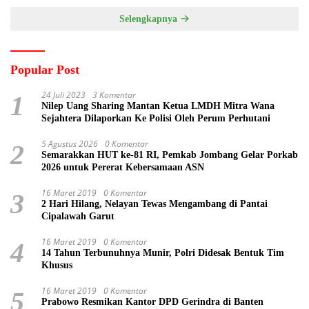
Selengkapnya
Popular Post
24 Juli 2023
3 Komentar
1
Nilep Uang Sharing Mantan Ketua LMDH Mitra Wana
Sejahtera Dilaporkan Ke Polisi Oleh Perum Perhutani
5 Agustus 2026
0 Komentar
2
Semarakkan HUT ke-81 RI, Pemkab Jombang Gelar Porkab
2026 untuk Pererat Kebersamaan ASN
16 Maret 2019
0 Komentar
3
2 Hari Hilang, Nelayan Tewas Mengambang di Pantai
Cipalawah Garut
16 Maret 2019
0 Komentar
4
14 Tahun Terbunuhnya Munir, Polri Didesak Bentuk Tim
Khusus
16 Maret 2019
0 Komentar
5
Prabowo Resmikan Kantor DPD Gerindra di Banten