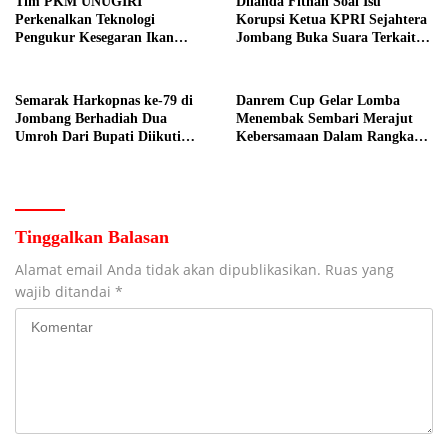
Tim PKM UNUGIRI
Dilanda Fitnah Soal Isu
Perkenalkan Teknologi
Korupsi Ketua KPRI Sejahtera
Pengukur Kesegaran Ikan
Jombang Buka Suara Terkait
Berbasis Electronic Nose kepada
Transaksi Sepihak Oknum
Nelayan Tuban
Manajer
Semarak Harkopnas ke-79 di
Danrem Cup Gelar Lomba
Jombang Berhadiah Dua
Menembak Sembari Merajut
Umroh Dari Bupati Diikuti
Kebersamaan Dalam Rangka
Ribuan Peserta
HUT Kemerdekaan RI ke 81 di
Jombang
Tinggalkan Balasan
Alamat email Anda tidak akan dipublikasikan.
Ruas yang
wajib ditandai
*