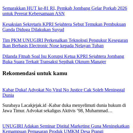
Semarakkan HUT ke-81 RI, Pemkab Jombang Gelar Porkab 2026
untuk Pererat Kebersamaan ASN
Kesaksian Sekretaris KPRI Sejahtera Sebut Temukan Pembukuan
Ganda Diduga Dilakukan Suyud
Tim PKM UNUGIRI Perkenalkan Teknologi Pengukur Kesegaran
Ikan Berbasis Electronic Nose kepada Nelayan Tuban
Dilanda Fitnah Soal Isu Korupsi Ketua KPRI Sejahtera Jombang
Buka Suara Terkait Transaksi Sepihak Oknum Manajer
Rekomendasi untuk kamu
Kabar Duka! Advokat No Viral No Justice Cak Soleh Meninggal
Dunia
Surabaya Lacakjejak.id -Kabar duka menyelimuti dunia hukum di
Jawa Timur. Advokat sekaligus Aktivis ’98, Muhammad…
UNUGIRI Adakan Seminar Digital Marketing Guna Meningkatkan
Kemampuan Pemasaran Produk UMKM Desa Prangi