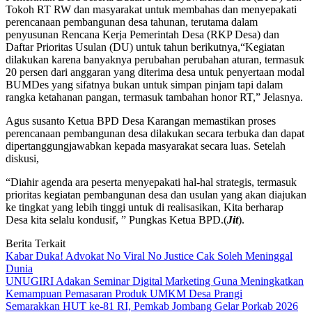
Tokoh RT RW dan masyarakat untuk membahas dan menyepakati
perencanaan pembangunan desa tahunan, terutama dalam
penyusunan Rencana Kerja Pemerintah Desa (RKP Desa) dan
Daftar Prioritas Usulan (DU) untuk tahun berikutnya,
“Kegiatan
dilakukan karena banyaknya perubahan perubahan aturan, termasuk
20 persen dari anggaran yang diterima desa untuk penyertaan modal
BUMDes yang sifatnya bukan untuk simpan pinjam tapi dalam
rangka ketahanan pangan, termasuk tambahan honor RT,” Jelasnya.
Agus susanto Ketua BPD Desa Karangan memastikan proses
perencanaan pembangunan desa dilakukan secara terbuka dan dapat
dipertanggungjawabkan kepada masyarakat secara luas. Setelah
diskusi,
“Diahir agenda ara peserta menyepakati hal-hal strategis, termasuk
prioritas kegiatan pembangunan desa dan usulan yang akan diajukan
ke tingkat yang lebih tinggi untuk di realisasikan, Kita berharap
Desa kita selalu kondusif, ” Pungkas Ketua BPD.(
Jit
).
Berita Terkait
Kabar Duka! Advokat No Viral No Justice Cak Soleh Meninggal
Dunia
UNUGIRI Adakan Seminar Digital Marketing Guna Meningkatkan
Kemampuan Pemasaran Produk UMKM Desa Prangi
Semarakkan HUT ke-81 RI, Pemkab Jombang Gelar Porkab 2026