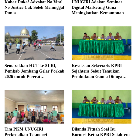
Kabar Duka! Advokat No Viral
UNUGIRI Adakan Seminar
No Justice Cak Soleh Meninggal
Digital Marketing Guna
Dunia
Meningkatkan Kemampuan
Pemasaran Produk UMKM
Desa Prangi
Semarakkan HUT ke-81 RI,
Kesaksian Sekretaris KPRI
Pemkab Jombang Gelar Porkab
Sejahtera Sebut Temukan
2026 untuk Pererat
Pembukuan Ganda Diduga
Kebersamaan ASN
Dilakukan Suyud
Tim PKM UNUGIRI
Dilanda Fitnah Soal Isu
Perkenalkan Teknologi
Korupsi Ketua KPRI Sejahtera