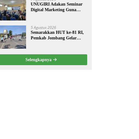
UNUGIRI Adakan Seminar
Digital Marketing Guna
Meningkatkan Kemampuan
Pemasaran Produk UMKM
Desa Prangi
5 Agustus 2026
Semarakkan HUT ke-81 RI,
Pemkab Jombang Gelar
Porkab 2026 untuk Pererat
Kebersamaan ASN
Selengkapnya