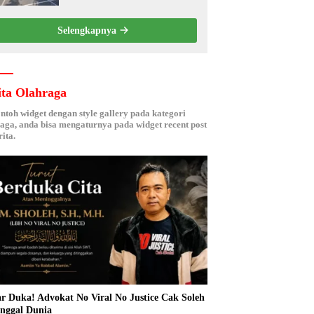
Kebersamaan ASN
Selengkapnya
ita Olahraga
ontoh widget dengan style gallery pada kategori
aga, anda bisa mengaturnya pada widget recent post
ita.
r Duka! Advokat No Viral No Justice Cak Soleh
nggal Dunia