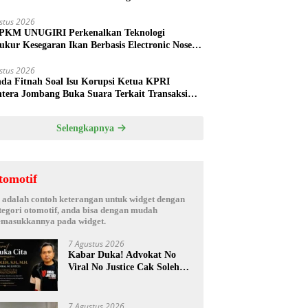
ud
stus 2026
PKM UNUGIRI Perkenalkan Teknologi
ukur Kesegaran Ikan Berbasis Electronic Nose
da Nelayan Tuban
stus 2026
nda Fitnah Soal Isu Korupsi Ketua KPRI
htera Jombang Buka Suara Terkait Transaksi
hak Oknum Manajer
Selengkapnya
tomotif
i adalah contoh keterangan untuk widget dengan
tegori otomotif, anda bisa dengan mudah
masukkannya pada widget.
7 Agustus 2026
Kabar Duka! Advokat No
Viral No Justice Cak Soleh
Meninggal Dunia
7 Agustus 2026