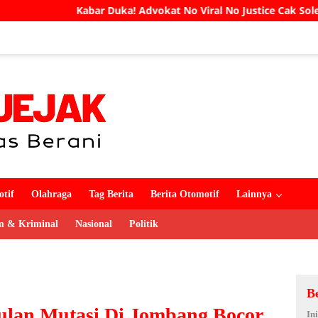
! Advokat No Viral No Justice Cak Soleh Meninggal Dunia
tif
Olahraga
Tag Berita
Berita Otomotif
Lainnya
 & Kriminal
Nasional
Politik
B
lan Mutasi Di Jombang Bocor
In