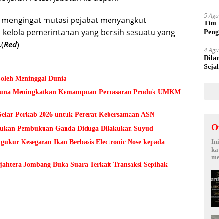
Suy
5 Agu
ir, mengingat mutasi pejabat menyangkut
Tim 
a kelola pemerintahan yang bersih sesuatu yang
Peng
kepa
.(
Red
)
4 Agu
Dila
Seja
Sepi
Soleh Meninggal Dunia
 Guna Meningkatkan Kemampuan Pemasaran Produk UMKM
lar Porkab 2026 untuk Pererat Kebersamaan ASN
O
Temukan Pembukuan Ganda Diduga Dilakukan Suyud
In
kur Kesegaran Ikan Berbasis Electronic Nose kepada
ka
me
ejahtera Jombang Buka Suara Terkait Transaksi Sepihak