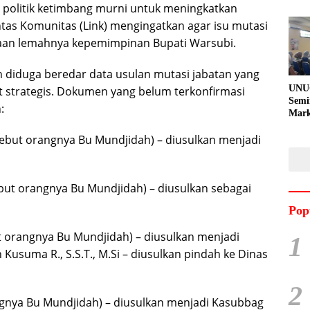
an politik ketimbang murni untuk meningkatkan
intas Komunitas (Link) mengingatkan agar isu mutasi
ugaan lemahnya kepemimpinan Bupati Warsubi.
 diduga beredar data usulan mutasi jabatan yang
UNU
strategis. Dokumen yang belum terkonfirmasi
Semi
:
Mark
Meni
isebut orangnya Bu Mundjidah) – diusulkan menjadi
Kem
Pro
Pran
ut orangnya Bu Mundjidah) – diusulkan sebagai
Pop
t orangnya Bu Mundjidah) – diusulkan menjadi
1
Kusuma R., S.S.T., M.Si – diusulkan pindah ke Dinas
2
angnya Bu Mundjidah) – diusulkan menjadi Kasubbag