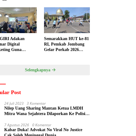
GIRI Adakan
Semarakkan HUT ke-81
nar Digital
RI, Pemkab Jombang
eting Guna
Gelar Porkab 2026
ngkatkan
untuk Pererat
ampuan Pemasaran
Kebersamaan ASN
duk UMKM Desa
Selengkapnya
gi
ular Post
24 Juli 2023
3 Komentar
Nilep Uang Sharing Mantan Ketua LMDH
Mitra Wana Sejahtera Dilaporkan Ke Polisi
Oleh Perum Perhutani
7 Agustus 2026
0 Komentar
Kabar Duka! Advokat No Viral No Justice
Cak Soleh Meninggal Dunia