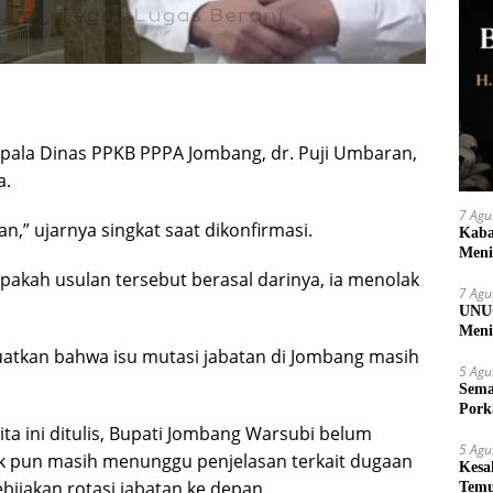
epala Dinas PPKB PPPA Jombang, dr. Puji Umbaran,
a.
7 Agu
,” ujarnya singkat saat dikonfirmasi.
Kaba
Meni
akah usulan tersebut berasal darinya, ia menolak
7 Agu
UNUG
Meni
UMK
guatkan bahwa isu mutasi jabatan di Jombang masih
5 Agu
Sema
Pork
ita ini ditulis, Bupati Jombang Warsubi belum
5 Agu
k pun masih menunggu penjelasan terkait dugaan
Kesa
bijakan rotasi jabatan ke depan.
Temu