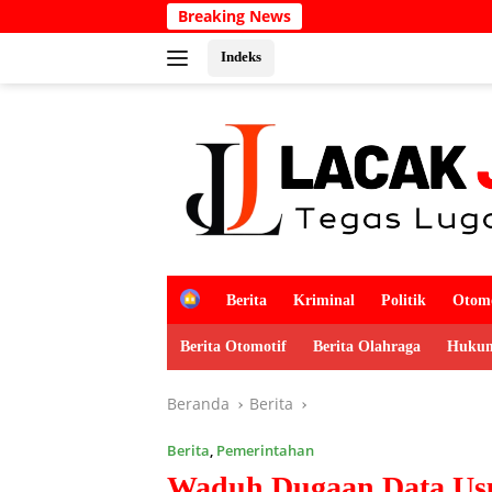
Langsung
Breaking News
Kabar Duka
ke
konten
Indeks
H
Berita
Kriminal
Politik
Otomo
o
m
Berita Otomotif
Berita Olahraga
Hukum
e
Beranda
Berita
Berita
,
Pemerintahan
Waduh Dugaan Data Usu