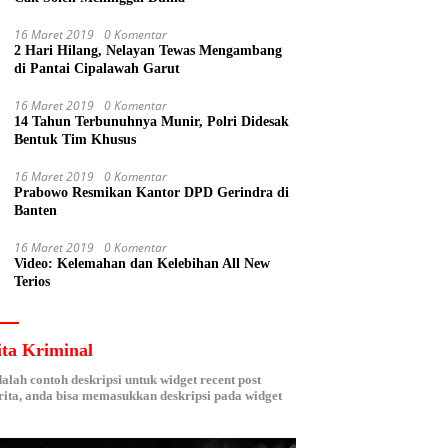
16 Maret 2019
0 Komentar
2 Hari Hilang, Nelayan Tewas Mengambang
di Pantai Cipalawah Garut
16 Maret 2019
0 Komentar
14 Tahun Terbunuhnya Munir, Polri Didesak
Bentuk Tim Khusus
16 Maret 2019
0 Komentar
Prabowo Resmikan Kantor DPD Gerindra di
Banten
16 Maret 2019
0 Komentar
Video: Kelemahan dan Kelebihan All New
Terios
ita Kriminal
dalah contoh deskripsi untuk widget recent post
ita, anda bisa memasukkan deskripsi pada widget