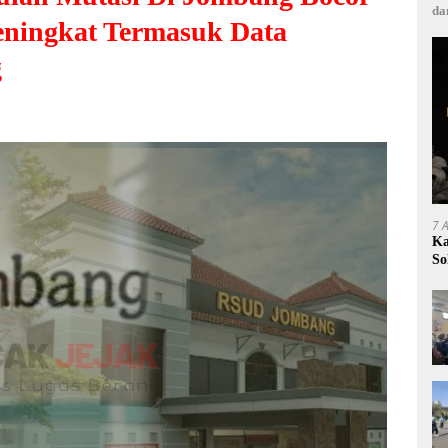
da
ningkat Termasuk Data
g
7 
Ka
So