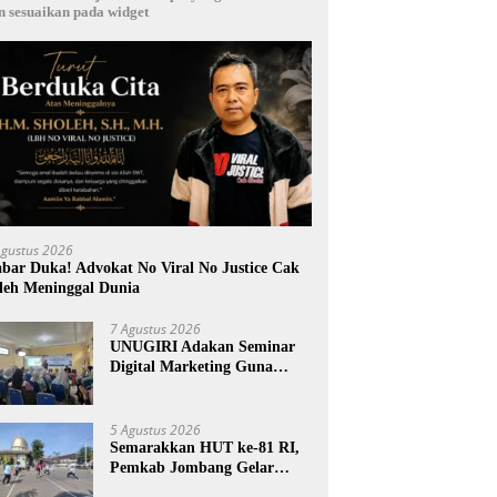
n sesuaikan pada widget
Agustus 2026
bar Duka! Advokat No Viral No Justice Cak
leh Meninggal Dunia
7 Agustus 2026
UNUGIRI Adakan Seminar
Digital Marketing Guna
Meningkatkan Kemampuan
Pemasaran Produk UMKM
Desa Prangi
5 Agustus 2026
Semarakkan HUT ke-81 RI,
Pemkab Jombang Gelar
Porkab 2026 untuk Pererat