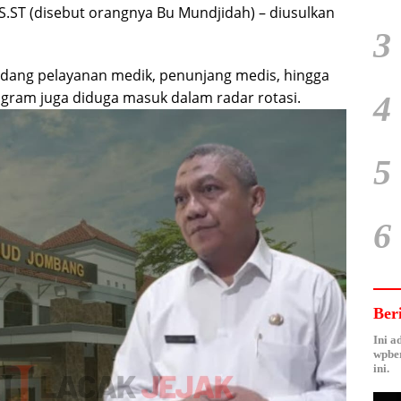
ST (disebut orangnya Bu Mundjidah) – diusulkan
3
 bidang pelayanan medik, penunjang medis, hingga
ram juga diduga masuk dalam radar rotasi.
4
5
6
Ber
Ini a
wpber
ini.