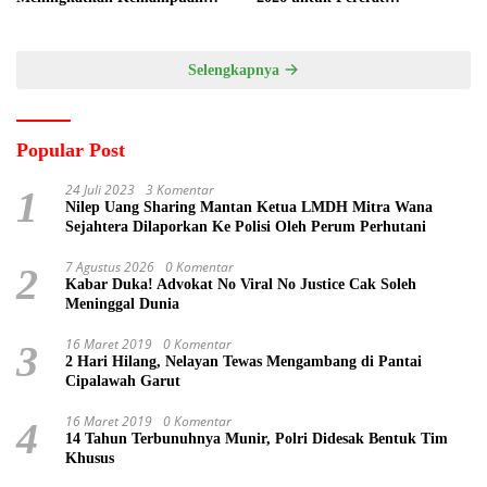
Pemasaran Produk UMKM
Kebersamaan ASN
Desa Prangi
Selengkapnya
Popular Post
24 Juli 2023
3 Komentar
1
Nilep Uang Sharing Mantan Ketua LMDH Mitra Wana
Sejahtera Dilaporkan Ke Polisi Oleh Perum Perhutani
7 Agustus 2026
0 Komentar
2
Kabar Duka! Advokat No Viral No Justice Cak Soleh
Meninggal Dunia
16 Maret 2019
0 Komentar
3
2 Hari Hilang, Nelayan Tewas Mengambang di Pantai
Cipalawah Garut
16 Maret 2019
0 Komentar
4
14 Tahun Terbunuhnya Munir, Polri Didesak Bentuk Tim
Khusus