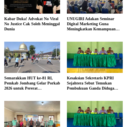
Kabar Duka! Advokat No Viral
UNUGIRI Adakan Seminar
No Justice Cak Soleh Meninggal
Digital Marketing Guna
Dunia
Meningkatkan Kemampuan
Pemasaran Produk UMKM
Desa Prangi
Semarakkan HUT ke-81 RI,
Kesaksian Sekretaris KPRI
Pemkab Jombang Gelar Porkab
Sejahtera Sebut Temukan
2026 untuk Pererat
Pembukuan Ganda Diduga
Kebersamaan ASN
Dilakukan Suyud