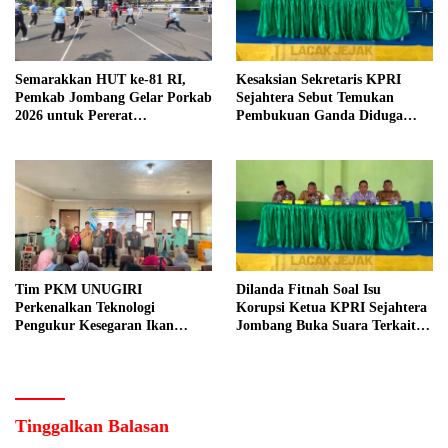
Semarakkan HUT ke-81 RI,
Kesaksian Sekretaris KPRI
Pemkab Jombang Gelar Porkab
Sejahtera Sebut Temukan
2026 untuk Pererat
Pembukuan Ganda Diduga
Kebersamaan ASN
Dilakukan Suyud
Tim PKM UNUGIRI
Dilanda Fitnah Soal Isu
Perkenalkan Teknologi
Korupsi Ketua KPRI Sejahtera
Pengukur Kesegaran Ikan
Jombang Buka Suara Terkait
Berbasis Electronic Nose kepada
Transaksi Sepihak Oknum
Nelayan Tuban
Manajer
Tinggalkan Balasan