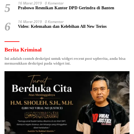
16 Maret 2019
0 Komentar
5
Prabowo Resmikan Kantor DPD Gerindra di Banten
16 Maret 2019
0 Komentar
6
Video: Kelemahan dan Kelebihan All New Terios
Berita Kriminal
Ini adalah contoh deskripsi untuk widget recent post wpberita, anda bisa
memasukkan deskripsi pada widget ini.