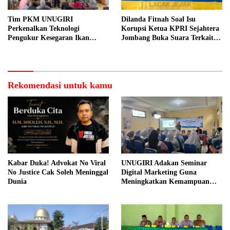
Tim PKM UNUGIRI
Dilanda Fitnah Soal Isu
Perkenalkan Teknologi
Korupsi Ketua KPRI Sejahtera
Pengukur Kesegaran Ikan
Jombang Buka Suara Terkait
Berbasis Electronic Nose kepada
Transaksi Sepihak Oknum
Nelayan Tuban
Manajer
Rekomendasi untuk kamu
Kabar Duka! Advokat No Viral
UNUGIRI Adakan Seminar
No Justice Cak Soleh Meninggal
Digital Marketing Guna
Dunia
Meningkatkan Kemampuan
Pemasaran Produk UMKM
Desa Prangi