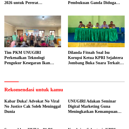
2026 untuk Pererat
Pembukuan Ganda Diduga
Kebersamaan ASN
Dilakukan Suyud
Tim PKM UNUGIRI
Dilanda Fitnah Soal Isu
Perkenalkan Teknologi
Korupsi Ketua KPRI Sejahtera
Pengukur Kesegaran Ikan
Jombang Buka Suara Terkait
Berbasis Electronic Nose kepada
Transaksi Sepihak Oknum
Nelayan Tuban
Manajer
Rekomendasi untuk kamu
Kabar Duka! Advokat No Viral
UNUGIRI Adakan Seminar
No Justice Cak Soleh Meninggal
Digital Marketing Guna
Dunia
Meningkatkan Kemampuan
Pemasaran Produk UMKM
Desa Prangi