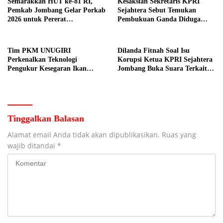
Semarakkan HUT ke-81 RI,
Kesaksian Sekretaris KPRI
Pemkab Jombang Gelar Porkab
Sejahtera Sebut Temukan
2026 untuk Pererat
Pembukuan Ganda Diduga
Kebersamaan ASN
Dilakukan Suyud
Tim PKM UNUGIRI
Dilanda Fitnah Soal Isu
Perkenalkan Teknologi
Korupsi Ketua KPRI Sejahtera
Pengukur Kesegaran Ikan
Jombang Buka Suara Terkait
Berbasis Electronic Nose kepada
Transaksi Sepihak Oknum
Nelayan Tuban
Manajer
Tinggalkan Balasan
Alamat email Anda tidak akan dipublikasikan.
Ruas yang
wajib ditandai
*