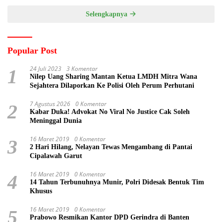
Selengkapnya
Popular Post
24 Juli 2023
3 Komentar
1
Nilep Uang Sharing Mantan Ketua LMDH Mitra Wana
Sejahtera Dilaporkan Ke Polisi Oleh Perum Perhutani
7 Agustus 2026
0 Komentar
2
Kabar Duka! Advokat No Viral No Justice Cak Soleh
Meninggal Dunia
16 Maret 2019
0 Komentar
3
2 Hari Hilang, Nelayan Tewas Mengambang di Pantai
Cipalawah Garut
16 Maret 2019
0 Komentar
4
14 Tahun Terbunuhnya Munir, Polri Didesak Bentuk Tim
Khusus
16 Maret 2019
0 Komentar
5
Prabowo Resmikan Kantor DPD Gerindra di Banten