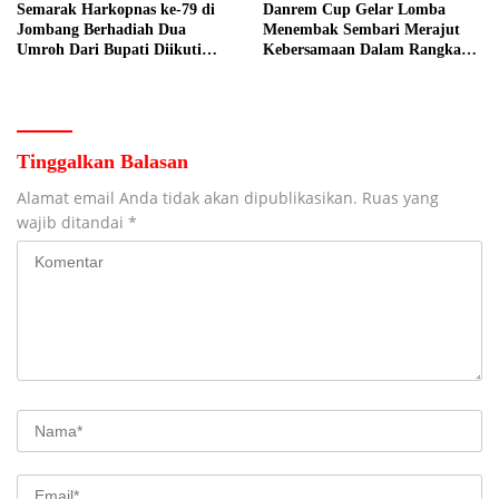
Semarak Harkopnas ke-79 di
Danrem Cup Gelar Lomba
Jombang Berhadiah Dua
Menembak Sembari Merajut
Umroh Dari Bupati Diikuti
Kebersamaan Dalam Rangka
Ribuan Peserta
HUT Kemerdekaan RI ke 81 di
Jombang
Tinggalkan Balasan
Alamat email Anda tidak akan dipublikasikan.
Ruas yang
wajib ditandai
*