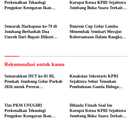
Perkenalkan Teknologi
Korupsi Ketua KPRI Sejahtera
Pengukur Kesegaran Ikan
Jombang Buka Suara Terkait
Berbasis Electronic Nose kepada
Transaksi Sepihak Oknum
Nelayan Tuban
Manajer
Semarak Harkopnas ke-79 di
Danrem Cup Gelar Lomba
Jombang Berhadiah Dua
Menembak Sembari Merajut
Umroh Dari Bupati Diikuti
Kebersamaan Dalam Rangka
Ribuan Peserta
HUT Kemerdekaan RI ke 81 di
Jombang
Rekomendasi untuk kamu
Semarakkan HUT ke-81 RI,
Kesaksian Sekretaris KPRI
Pemkab Jombang Gelar Porkab
Sejahtera Sebut Temukan
2026 untuk Pererat
Pembukuan Ganda Diduga
Kebersamaan ASN
Dilakukan Suyud
Tim PKM UNUGIRI
Dilanda Fitnah Soal Isu
Perkenalkan Teknologi
Korupsi Ketua KPRI Sejahtera
Pengukur Kesegaran Ikan
Jombang Buka Suara Terkait
Berbasis Electronic Nose kepada
Transaksi Sepihak Oknum
Nelayan Tuban
Manajer