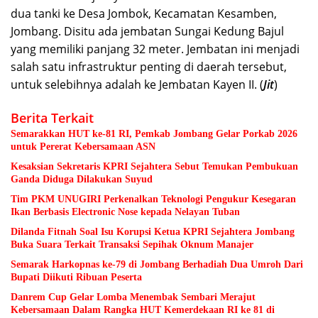
dua tanki ke Desa Jombok, Kecamatan Kesamben,
Jombang. Disitu ada jembatan Sungai Kedung Bajul
yang memiliki panjang 32 meter. Jembatan ini menjadi
salah satu infrastruktur penting di daerah tersebut,
untuk selebihnya adalah ke Jembatan Kayen II. (
Jit
)
Berita Terkait
Semarakkan HUT ke-81 RI, Pemkab Jombang Gelar Porkab 2026
untuk Pererat Kebersamaan ASN
Kesaksian Sekretaris KPRI Sejahtera Sebut Temukan Pembukuan
Ganda Diduga Dilakukan Suyud
Tim PKM UNUGIRI Perkenalkan Teknologi Pengukur Kesegaran
Ikan Berbasis Electronic Nose kepada Nelayan Tuban
Dilanda Fitnah Soal Isu Korupsi Ketua KPRI Sejahtera Jombang
Buka Suara Terkait Transaksi Sepihak Oknum Manajer
Semarak Harkopnas ke-79 di Jombang Berhadiah Dua Umroh Dari
Bupati Diikuti Ribuan Peserta
Danrem Cup Gelar Lomba Menembak Sembari Merajut
Kebersamaan Dalam Rangka HUT Kemerdekaan RI ke 81 di