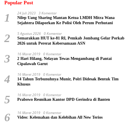
Popular Post
24 Juli 2023
3 Komentar
1
Nilep Uang Sharing Mantan Ketua LMDH Mitra Wana
Sejahtera Dilaporkan Ke Polisi Oleh Perum Perhutani
5 Agustus 2026
0 Komentar
2
Semarakkan HUT ke-81 RI, Pemkab Jombang Gelar Porkab
2026 untuk Pererat Kebersamaan ASN
16 Maret 2019
0 Komentar
3
2 Hari Hilang, Nelayan Tewas Mengambang di Pantai
Cipalawah Garut
16 Maret 2019
0 Komentar
4
14 Tahun Terbunuhnya Munir, Polri Didesak Bentuk Tim
Khusus
16 Maret 2019
0 Komentar
5
Prabowo Resmikan Kantor DPD Gerindra di Banten
16 Maret 2019
0 Komentar
6
Video: Kelemahan dan Kelebihan All New Terios