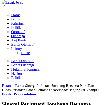
Home
Berita
Kriminal
Politik
Otomotif
Olahraga
Tag Berita
Berita Otomotif
Lainnya
Indeks
Berita Otomotif
Berita Olahraga
Hukum & Kriminal
Nasional
Politik
Beranda
Berita
Sinergi Perhutani Jombang Bersama Polri Dan
Dinas Pertanian Panen Pertama Swasembada Jagung Di Nganjuk
Berita
,
Pemerintahan
Sinergi Perhutani Jombang Bersama