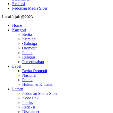
Redaksi
Pedoman Media Siber
LacakJejak @2023
Home
Kategori
Berita
Kriminal
Olahraga
Otomotif
Politik
Religius
Pemerintahan
Label
Berita Otomotif
Nasional
Politik
Hukum & Kriminal
Laman
Pedoman Media Siber
Kode Etik
Indeks
Redaksi
Disclaimer