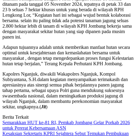
ditanam pada tanggal 05 November 2024, tepatnya di petak 33 dan
23 b seluas 7 hektar khusus untuk yang berada di wilayah RPH
Lengkong Lor,
“Kegiatan hari ini sebagai wujud bentuk kolaborasi
bersama. selain itu paling tidak ada potensi tanaman jagung seluas
2.800 hektar lebih di tanam di wilayah KPH Jombang bekerja sama
dengan masyarakat sekitar hutan yang siap dipanen pada musim
panen ini.
Adapun tujuannya adalah untuk memberikan manfaat hutan secara
optimal untuk kesejahteraan dan kemaslahatan bersama untuk
masyarakat , dengan tetap mengedepankan proses fungsi Kelestarian
hutan tetap berjalan,” Terang Kepala Perhutani KPH Jombang.
Kapolres Nganjuk, diwakili Wakapolres Nganjuk, Kompol
Subiyantana, S.H.dalam kegiatan menyampaikan terimakasih dan
apresiasinya atas sinergi semua pihak berjalannya panen jagung
tahap pertama, sebagai upaya Polri guna mendukung suksesnya
swasembada nasional, dalam meningkatkan produksi jagung di
wilayah Nganjuk, dalam membantu perekonomian masyarakat
sekitar, ungkapnya.(
Jit
)
Berita Terkait
Semarakkan HUT ke-81 RI, Pemkab Jombang Gelar Porkab 2026
untuk Pererat Kebersamaan ASN
Kesaksian Sekretaris KPRI Sejahtera Sebut Temukan Pembukuan