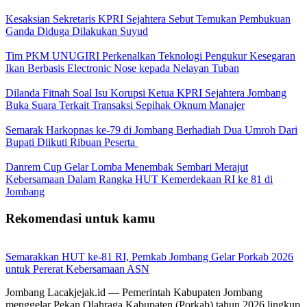
Kesaksian Sekretaris KPRI Sejahtera Sebut Temukan Pembukuan
Ganda Diduga Dilakukan Suyud
Tim PKM UNUGIRI Perkenalkan Teknologi Pengukur Kesegaran
Ikan Berbasis Electronic Nose kepada Nelayan Tuban
Dilanda Fitnah Soal Isu Korupsi Ketua KPRI Sejahtera Jombang
Buka Suara Terkait Transaksi Sepihak Oknum Manajer
Semarak Harkopnas ke-79 di Jombang Berhadiah Dua Umroh Dari
Bupati Diikuti Ribuan Peserta
Danrem Cup Gelar Lomba Menembak Sembari Merajut
Kebersamaan Dalam Rangka HUT Kemerdekaan RI ke 81 di
Jombang
Rekomendasi untuk kamu
Semarakkan HUT ke-81 RI, Pemkab Jombang Gelar Porkab 2026
untuk Pererat Kebersamaan ASN
Jombang Lacakjejak.id — Pemerintah Kabupaten Jombang
menggelar Pekan Olahraga Kabupaten (Porkab) tahun 2026 lingkup