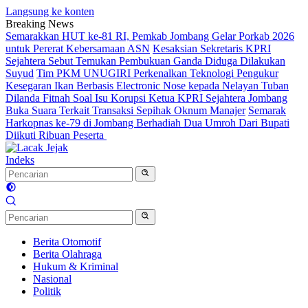
Langsung ke konten
Breaking News
Semarakkan HUT ke-81 RI, Pemkab Jombang Gelar Porkab 2026
untuk Pererat Kebersamaan ASN
Kesaksian Sekretaris KPRI
Sejahtera Sebut Temukan Pembukuan Ganda Diduga Dilakukan
Suyud
Tim PKM UNUGIRI Perkenalkan Teknologi Pengukur
Kesegaran Ikan Berbasis Electronic Nose kepada Nelayan Tuban
Dilanda Fitnah Soal Isu Korupsi Ketua KPRI Sejahtera Jombang
Buka Suara Terkait Transaksi Sepihak Oknum Manajer
Semarak
Harkopnas ke-79 di Jombang Berhadiah Dua Umroh Dari Bupati
Diikuti Ribuan Peserta
Indeks
Berita Otomotif
Berita Olahraga
Hukum & Kriminal
Nasional
Politik