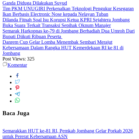
Ganda Diduga Dilakukan Suyud
Tim PKM UNUGIRI Perkenalkan Teknologi Pengukur Kesegaran
Ikan Berbasis Electronic Nose kepada Nelayan Tuban
Dilanda Fitnah Soal Isu Korupsi Ketua KPRI Sejahtera Jombang
Buka Suara Terkait Transaksi Sepihak Oknum Manajer
Semarak Harkopnas ke-79 di Jombang Berhadiah Dua Umroh Dari
Bupati Diikuti Ribuan Peserta
Danrem Cup Gelar Lomba Menembak Sembari Merajut
Kebersamaan Dalam Rangka HUT Kemerdekaan RI ke 81 di
Jombang
Post Views:
325
Komentar
Baca Juga
Semarakkan HUT ke-81 RI, Pemkab Jombang Gelar Porkab 2026
untuk Pererat Kebersamaan ASN