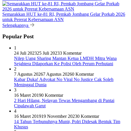
Semarakkan HUT ke-81 RI, Pemkab Jombang Gelar Porkab 2026
untuk Pererat Kebersamaan ASN
Selengkapnya
Popular Post
1
24 Juli 2023
25 Juli 2023
3 Komentar
Nilep Uang Sharing Mantan Ketua LMDH Mitra Wana
Sejahtera Dilaporkan Ke Polisi Oleh Perum Perhutani
2
7 Agustus 2026
7 Agustus 2026
0 Komentar
Kabar Duka! Advokat No Viral No Justice Cak Soleh
Meninggal Dunia
3
16 Maret 2019
0 Komentar
2 Hari Hilang, Nelayan Tewas Mengambang di Pantai
Cipalawah Garut
4
16 Maret 2019
19 November 2023
0 Komentar
14 Tahun Terbunuhnya Munir, Polri Didesak Bentuk Tim
Khusus