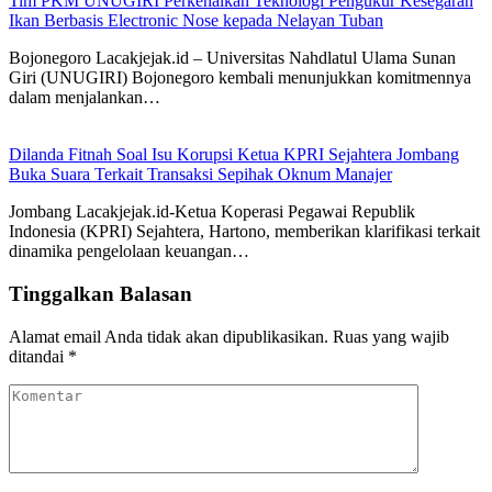
Tim PKM UNUGIRI Perkenalkan Teknologi Pengukur Kesegaran
Ikan Berbasis Electronic Nose kepada Nelayan Tuban
Bojonegoro Lacakjejak.id – Universitas Nahdlatul Ulama Sunan
Giri (UNUGIRI) Bojonegoro kembali menunjukkan komitmennya
dalam menjalankan…
Dilanda Fitnah Soal Isu Korupsi Ketua KPRI Sejahtera Jombang
Buka Suara Terkait Transaksi Sepihak Oknum Manajer
Jombang Lacakjejak.id-Ketua Koperasi Pegawai Republik
Indonesia (KPRI) Sejahtera, Hartono, memberikan klarifikasi terkait
dinamika pengelolaan keuangan…
Tinggalkan Balasan
Alamat email Anda tidak akan dipublikasikan.
Ruas yang wajib
ditandai
*