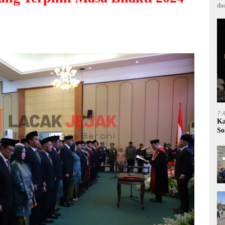
da
7 
Ka
So