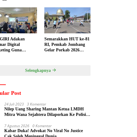
GIRI Adakan
Semarakkan HUT ke-81
nar Digital
RI, Pemkab Jombang
eting Guna
Gelar Porkab 2026
ngkatkan
untuk Pererat
ampuan Pemasaran
Kebersamaan ASN
duk UMKM Desa
Selengkapnya
gi
ular Post
24 Juli 2023
3 Komentar
Nilep Uang Sharing Mantan Ketua LMDH
Mitra Wana Sejahtera Dilaporkan Ke Polisi
Oleh Perum Perhutani
7 Agustus 2026
0 Komentar
Kabar Duka! Advokat No Viral No Justice
Cak Soleh Meninggal Dunia