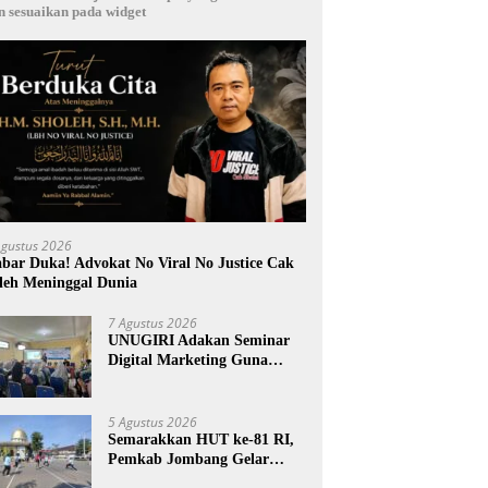
n sesuaikan pada widget
Agustus 2026
bar Duka! Advokat No Viral No Justice Cak
leh Meninggal Dunia
7 Agustus 2026
UNUGIRI Adakan Seminar
Digital Marketing Guna
Meningkatkan Kemampuan
Pemasaran Produk UMKM
Desa Prangi
5 Agustus 2026
Semarakkan HUT ke-81 RI,
Pemkab Jombang Gelar
Porkab 2026 untuk Pererat