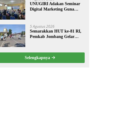
UNUGIRI Adakan Seminar
Digital Marketing Guna
Meningkatkan Kemampuan
Pemasaran Produk UMKM
Desa Prangi
5 Agustus 2026
Semarakkan HUT ke-81 RI,
Pemkab Jombang Gelar
Porkab 2026 untuk Pererat
Kebersamaan ASN
Selengkapnya