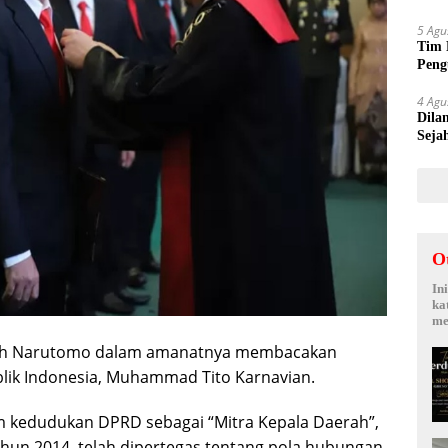
Suy
5 Agu
Tim 
Peng
kepa
4 Agu
Dila
Seja
Sepi
O
In
ka
me
eguh Narutomo dalam amanatnya membacakan
lik Indonesia, Muhammad Tito Karnavian.
 kedudukan DPRD sebagai “Mitra Kepala Daerah”,
un 2014, telah dipertegas tentang pola hubungan