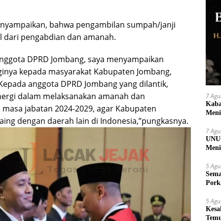
yampaikan, bahwa pengambilan sumpah/janji
l dari pengabdian dan amanah.
anggota DPRD Jombang, saya menyampaikan
ngginya kepada masyarakat Kabupaten Jombang,
 Kepada anggota DPRD Jombang yang dilantik,
nergi dalam melaksanakan amanah dan
7 Agu
Kaba
 masa jabatan 2024-2029, agar Kabupaten
Meni
rsaing dengan daerah lain di Indonesia,”pungkasnya.
7 Agu
UNUG
Meni
UMK
5 Agu
Sema
Pork
5 Agu
Kesa
Temu