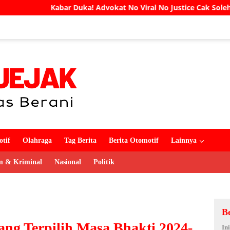
vokat No Viral No Justice Cak Soleh Meninggal Dunia
UN
tif
Olahraga
Tag Berita
Berita Otomotif
Lainnya
 & Kriminal
Nasional
Politik
B
g Terpilih Masa Bhakti 2024-
In