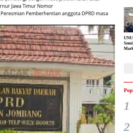
ernur Jawa Timur Nomor
ng Peresmian Pemberhentian anggota DPRD masa
UNU
Semi
Mark
Meni
Kem
Pro
Pran
Pop
1
2