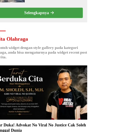
Kebersamaan ASN
Selengkapnya
ita Olahraga
ontoh widget dengan style gallery pada kategori
aga, anda bisa mengaturnya pada widget recent post
ita.
r Duka! Advokat No Viral No Justice Cak Soleh
nggal Dunia