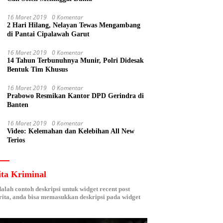
16 Maret 2019
0 Komentar
2 Hari Hilang, Nelayan Tewas Mengambang
di Pantai Cipalawah Garut
16 Maret 2019
0 Komentar
14 Tahun Terbunuhnya Munir, Polri Didesak
Bentuk Tim Khusus
16 Maret 2019
0 Komentar
Prabowo Resmikan Kantor DPD Gerindra di
Banten
16 Maret 2019
0 Komentar
Video: Kelemahan dan Kelebihan All New
Terios
ita Kriminal
dalah contoh deskripsi untuk widget recent post
ita, anda bisa memasukkan deskripsi pada widget