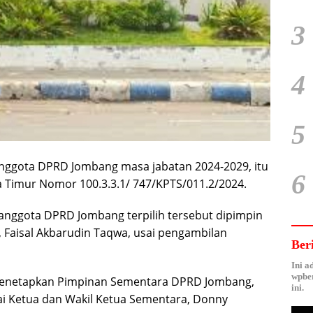
3
4
5
ggota DPRD Jombang masa jabatan 2024-2029, itu
6
Timur Nomor 100.3.3.1/ 747/KPTS/011.2/2024.
anggota DPRD Jombang terpilih tersebut dipimpin
 Faisal Akbarudin Taqwa, usai pengambilan
Ber
Ini a
wpber
 menetapkan Pimpinan Sementara DPRD Jombang,
ini.
ai Ketua dan Wakil Ketua Sementara, Donny