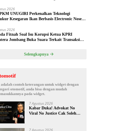
ud
stus 2026
PKM UNUGIRI Perkenalkan Teknologi
ukur Kesegaran Ikan Berbasis Electronic Nose
da Nelayan Tuban
stus 2026
nda Fitnah Soal Isu Korupsi Ketua KPRI
htera Jombang Buka Suara Terkait Transaksi
hak Oknum Manajer
Selengkapnya
tomotif
i adalah contoh keterangan untuk widget dengan
tegori otomotif, anda bisa dengan mudah
masukkannya pada widget.
7 Agustus 2026
Kabar Duka! Advokat No
Viral No Justice Cak Soleh
Meninggal Dunia
7 Agustus 2026