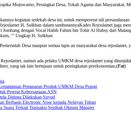
Muspika Mojowarno, Perangkat Desa, Tokah Agama dan Masyarakat, Mu
akannya kegiatan sedekah desa ini, untuk mempererat tali persaudaraan
Rejoslamet H, Sulkhan dalam sambutannya
Kades Rejoslamet juga men
ombang dengan Vocal Habib Fahmi bin Tohir Al Habsy dari Malang, ma
ukum, ‘” Ungkap H, Sulkhan
ri Pemerintah Desa maupun semua lapis an masyarakat desa rejoslamet
a Rejoslamet, namun ada pelaku UMKM desa rejoslamet yang ditunjukk
uliner, yang tak lain bertujuan untuk peningkatan perekonomian,(
Fat
)
nia
 Kemampuan Pemasaran Produk UMKM Desa Prangi
tuk Pererat Kebersamaan ASN
anda Diduga Dilakukan Suyud
 Berbasis Electronic Nose kepada Nelayan Tuban
a Suara Terkait Transaksi Sepihak Oknum Manajer