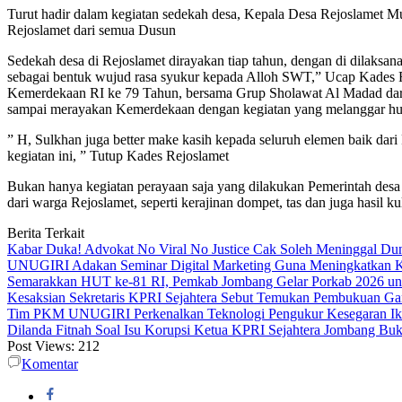
Turut hadir dalam kegiatan sedekah desa, Kepala Desa Rejoslamet 
Rejoslamet dari semua Dusun
Sedekah desa di Rejoslamet dirayakan tiap tahun, dengan di dilaksan
sebagai bentuk wujud rasa syukur kepada Alloh SWT,” Ucap Kades 
Kemerdekaan RI ke 79 Tahun, bersama Grup Sholawat Al Madad dari J
sampai merayakan Kemerdekaan dengan kegiatan yang melanggar h
” H, Sulkhan juga better make kasih kepada seluruh elemen baik da
kegiatan ini, ” Tutup Kades Rejoslamet
Bukan hanya kegiatan perayaan saja yang dilakukan Pemerintah des
dari warga Rejoslamet, seperti kerajinan dompet, tas dan juga hasil k
Berita Terkait
Kabar Duka! Advokat No Viral No Justice Cak Soleh Meninggal Du
UNUGIRI Adakan Seminar Digital Marketing Guna Meningkatkan
Semarakkan HUT ke-81 RI, Pemkab Jombang Gelar Porkab 2026 un
Kesaksian Sekretaris KPRI Sejahtera Sebut Temukan Pembukuan G
Tim PKM UNUGIRI Perkenalkan Teknologi Pengukur Kesegaran Ikan
Dilanda Fitnah Soal Isu Korupsi Ketua KPRI Sejahtera Jombang Buk
Post Views:
212
Komentar