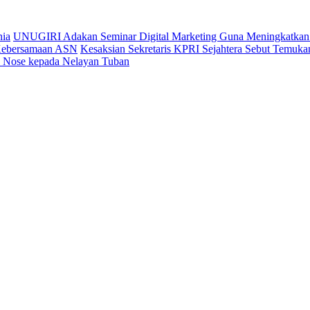
nia
UNUGIRI Adakan Seminar Digital Marketing Guna Meningkatk
 Kebersamaan ASN
Kesaksian Sekretaris KPRI Sejahtera Sebut Temu
ic Nose kepada Nelayan Tuban