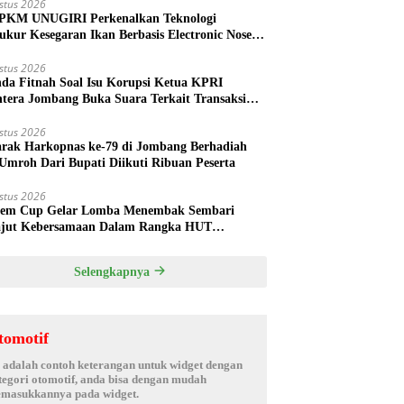
stus 2026
PKM UNUGIRI Perkenalkan Teknologi
ukur Kesegaran Ikan Berbasis Electronic Nose
da Nelayan Tuban
stus 2026
nda Fitnah Soal Isu Korupsi Ketua KPRI
htera Jombang Buka Suara Terkait Transaksi
hak Oknum Manajer
stus 2026
rak Harkopnas ke-79 di Jombang Berhadiah
Umroh Dari Bupati Diikuti Ribuan Peserta
stus 2026
em Cup Gelar Lomba Menembak Sembari
jut Kebersamaan Dalam Rangka HUT
rdekaan RI ke 81 di Jombang
Selengkapnya
tomotif
i adalah contoh keterangan untuk widget dengan
tegori otomotif, anda bisa dengan mudah
masukkannya pada widget.