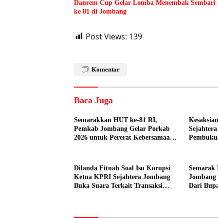
Danrem Cup Gelar Lomba Menembak Sembari 
ke 81 di Jombang
Post Views:
139
Komentar
Baca Juga
Semarakkan HUT ke-81 RI,
Kesaksian
Pemkab Jombang Gelar Porkab
Sejahter
2026 untuk Pererat Kebersamaan
Pembuku
ASN
Dilakuka
Dilanda Fitnah Soal Isu Korupsi
Semarak 
Ketua KPRI Sejahtera Jombang
Jombang 
Buka Suara Terkait Transaksi
Dari Bupa
Sepihak Oknum Manajer
Peserta