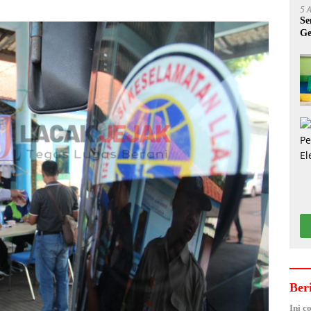
5 
Se
Ge
A
Ber
Ini c