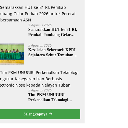
5 Agustus 2026
Semarakkan HUT ke-81 RI,
Pemkab Jombang Gelar
Porkab 2026 untuk Pererat
Kebersamaan ASN
5 Agustus 2026
Kesaksian Sekretaris KPRI
Sejahtera Sebut Temukan
Pembukuan Ganda Diduga
Dilakukan Suyud
5 Agustus 2026
Tim PKM UNUGIRI
Perkenalkan Teknologi
Pengukur Kesegaran Ikan
Berbasis Electronic Nose
Selengkapnya
kepada Nelayan Tuban