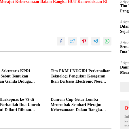
5 Agu
Merajut Kebersamaan Dalam Rangka HUT Kemerdekaan RI
Tim 
Peng
kepa
4 Agu
Dila
Seja
Sepi
3 Agu
Sema
Dua 
1 Agu
Danr
 Sekretaris KPRI
Tim PKM UNUGIRI Perkenalkan
Mera
a Sebut Temukan
Teknologi Pengukur Kesegaran
Keme
an Ganda Diduga
Ikan Berbasis Electronic Nose
n Suyud
kepada Nelayan Tuban
Harkopnas ke-79 di
Danrem Cup Gelar Lomba
Berhadiah Dua Umroh
Menembak Sembari Merajut
O
ti Diikuti Ribuan
Kebersamaan Dalam Rangka
HUT Kemerdekaan RI ke 81 di
In
Jombang
ka
me