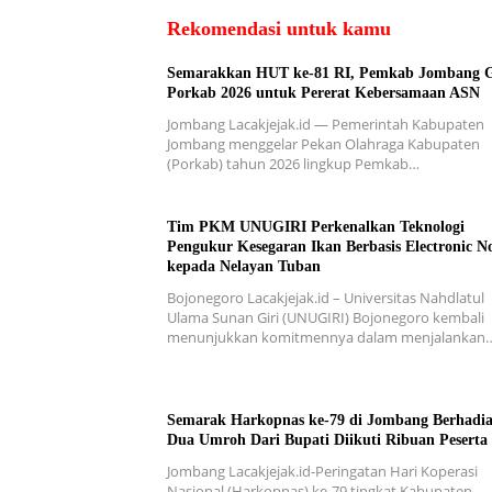
Rekomendasi untuk kamu
Semarakkan HUT ke-81 RI, Pemkab Jombang G
Porkab 2026 untuk Pererat Kebersamaan ASN
Jombang Lacakjejak.id — Pemerintah Kabupaten
Jombang menggelar Pekan Olahraga Kabupaten
(Porkab) tahun 2026 lingkup Pemkab…
Tim PKM UNUGIRI Perkenalkan Teknologi
Pengukur Kesegaran Ikan Berbasis Electronic N
kepada Nelayan Tuban
Bojonegoro Lacakjejak.id – Universitas Nahdlatul
Ulama Sunan Giri (UNUGIRI) Bojonegoro kembali
menunjukkan komitmennya dalam menjalankan
Semarak Harkopnas ke-79 di Jombang Berhadi
Dua Umroh Dari Bupati Diikuti Ribuan Peserta
Jombang Lacakjejak.id-Peringatan Hari Koperasi
Nasional (Harkopnas) ke-79 tingkat Kabupaten