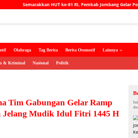
an HUT ke-81 RI, Pemkab Jombang Gelar Porkab 2026 untuk P
tif
Olahraga
Tag Berita
Berita Otomotif
Lainnya
 & Kriminal
Nasional
Politik
B
ma Tim Gabungan Gelar Ramp
In
da
elang Mudik Idul Fitri 1445 H