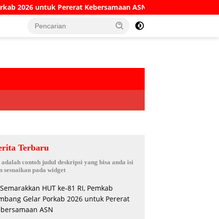
ererat Kebersamaan ASN
Kesaksian Sekretaris KPRI Sej
erita Terbaru
i adalah contoh judul deskripsi yang bisa anda isi
n sesuaikan pada widget