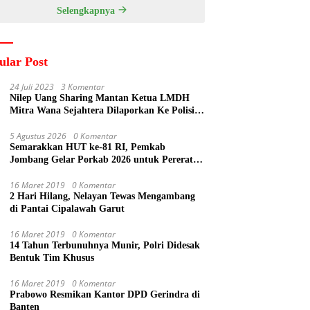
Tuban
Selengkapnya
ular Post
24 Juli 2023
3 Komentar
Nilep Uang Sharing Mantan Ketua LMDH
Mitra Wana Sejahtera Dilaporkan Ke Polisi
Oleh Perum Perhutani
5 Agustus 2026
0 Komentar
Semarakkan HUT ke-81 RI, Pemkab
Jombang Gelar Porkab 2026 untuk Pererat
Kebersamaan ASN
16 Maret 2019
0 Komentar
2 Hari Hilang, Nelayan Tewas Mengambang
di Pantai Cipalawah Garut
16 Maret 2019
0 Komentar
14 Tahun Terbunuhnya Munir, Polri Didesak
Bentuk Tim Khusus
16 Maret 2019
0 Komentar
Prabowo Resmikan Kantor DPD Gerindra di
Banten