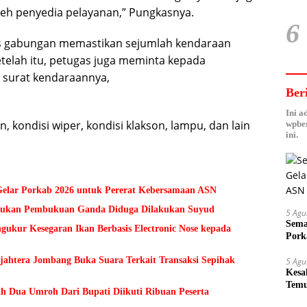
 oleh penyedia pelayanan,” Pungkasnya.
6
ugas gabungan memastikan sejumlah kendaraan
telah itu, petugas juga meminta kepada
surat kendaraannya,
Ber
Ini a
an, kondisi wiper, kondisi klakson, lampu, dan lain
wpber
ini.
lar Porkab 2026 untuk Pererat Kebersamaan ASN
Temukan Pembukuan Ganda Diduga Dilakukan Suyud
5 Agu
Sema
kur Kesegaran Ikan Berbasis Electronic Nose kepada
Pork
ejahtera Jombang Buka Suara Terkait Transaksi Sepihak
5 Agu
Kesa
Temu
h Dua Umroh Dari Bupati Diikuti Ribuan Peserta
Suy