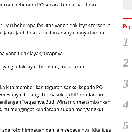
mukan beberapa PO secara kendaraan tidak
 Dari beberapa fasilitas yang tidak layak tersebut
Pop
pu jarak jauh tidak ada dan adanya hanya lampu
1
a yang tidak layak,”ucapnya.
2
yang tidak layak tersebut, maka akan
3
maka kita memberikan teguran sanksi kepada PO.
mestinya ditilang. Termasuk uji KIR kendaraan
4
enilangan,”tegasnya.
Budi Winarno menambahkan,
idak, itu mengingat kendaraan sudah mengangkut
5
ada foto himbauan dan lain sebagainya. Kita juga