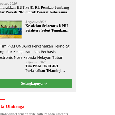
Agustus 2026
marakkan HUT ke-81 RI, Pemkab Jombang
lar Porkab 2026 untuk Pererat Kebersamaan
SN
5 Agustus 2026
Kesaksian Sekretaris KPRI
Sejahtera Sebut Temukan
Pembukuan Ganda Diduga
Dilakukan Suyud
5 Agustus 2026
Tim PKM UNUGIRI
Perkenalkan Teknologi
Pengukur Kesegaran Ikan
Berbasis Electronic Nose
Selengkapnya
kepada Nelayan Tuban
ita Olahraga
ontoh widget dengan style gallery pada kategori