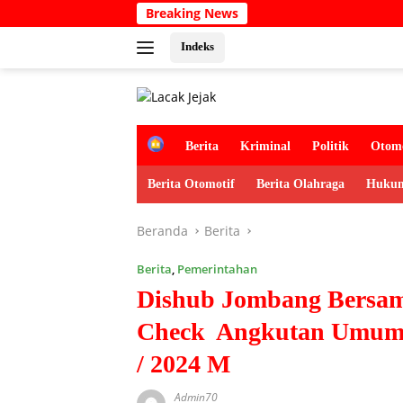
Langsung
Breaking News
Semarakk
ke
konten
Indeks
H
Berita
Kriminal
Politik
Otomo
o
m
Berita Otomotif
Berita Olahraga
Hukum
e
Beranda
Berita
Berita
,
Pemerintahan
Dishub Jombang Bersa
Check Angkutan Umum J
/ 2024 M
Admin70