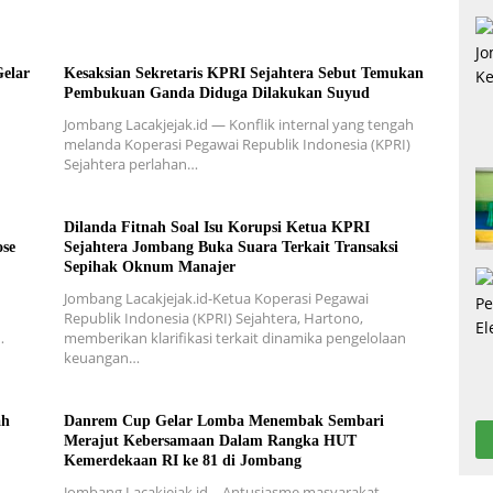
elar
Kesaksian Sekretaris KPRI Sejahtera Sebut Temukan
Pembukuan Ganda Diduga Dilakukan Suyud
Jombang Lacakjejak.id — Konflik internal yang tengah
melanda Koperasi Pegawai Republik Indonesia (KPRI)
Sejahtera perlahan…
Dilanda Fitnah Soal Isu Korupsi Ketua KPRI
ose
Sejahtera Jombang Buka Suara Terkait Transaksi
Sepihak Oknum Manajer
Jombang Lacakjejak.id-Ketua Koperasi Pegawai
Republik Indonesia (KPRI) Sejahtera, Hartono,
…
memberikan klarifikasi terkait dinamika pengelolaan
keuangan…
ah
Danrem Cup Gelar Lomba Menembak Sembari
Merajut Kebersamaan Dalam Rangka HUT
Kemerdekaan RI ke 81 di Jombang
Jombang Lacakjejak.id – Antusiasme masyarakat