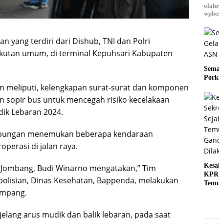
olahr
wpber
n yang terdiri dari Dishub, TNI dan Polri
kutan umum, di terminal Kepuhsari Kabupaten
Sema
Pork
 meliputi, kelengkapan surat-surat dan komponen
n sopir bus untuk mencegah risiko kecelakaan
dik Lebaran 2024.
m gabungan menemukan beberapa kendaraan
perasi di jalan raya.
Kesa
Jombang, Budi Winarno mengatakan,” Tim
KPRI
olisian, Dinas Kesehatan, Bappenda, melakukan
Tem
umpang.
Gand
Dila
jelang arus mudik dan balik lebaran, pada saat