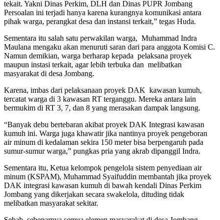
tekait. Yakni Dinas Perkim, DLH dan Dinas PUPR Jombang
Persoalan ini terjadi hanya karena kurangnya komunikasi antara
pihak warga, perangkat desa dan instansi terkait,” tegas Huda.
Sementara itu salah satu perwakilan warga, Muhammad Indra
Maulana mengaku akan menuruti saran dari para anggota Komisi C.
Namun demikian, warga berharap kepada pelaksana proyek
maupun instasi terkait, agar lebih terbuka dan melibatkan
masyarakat di desa Jombang.
Karena, imbas dari pelaksanaan proyek DAK kawasan kumuh,
tercatat warga di 3 kawasan RT terganggu. Mereka antara lain
bermukim di RT 3, 7, dan 8 yang merasakan dampak langsung.
“Banyak debu bertebaran akibat proyek DAK Integrasi kawasan
kumuh ini. Warga juga khawatir jika nantinya proyek pengeboran
air minum di kedalaman sekira 150 meter bisa berpengaruh pada
sumur-sumur warga,” pungkas pria yang akrab dipanggil Indra.
Sementara itu, Ketua kelompok pengelola sistem penyediaan air
minum (KSPAM), Muhammad Syaifuddin membantah jika proyek
DAK integrasi kawasan kumuh di bawah kendali Dinas Perkim
Jombang yang dikerjakan secara swakelola, dituding tidak
melibatkan masyarakat sekitar.
Sebab, sebenarnya semua elemen masyarakat di desa Jombang