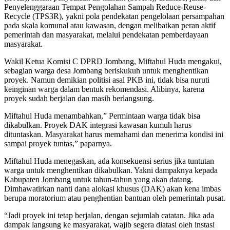
Penyelenggaraan Tempat Pengolahan Sampah Reduce-Reuse-
Recycle (TPS3R), yakni pola pendekatan pengelolaan persampahan
pada skala komunal atau kawasan, dengan melibatkan peran aktif
pemerintah dan masyarakat, melalui pendekatan pemberdayaan
masyarakat.
Wakil Ketua Komisi C DPRD Jombang, Miftahul Huda mengakui,
sebagian warga desa Jombang beriskukuh untuk menghentikan
proyek. Namun demikian politisi asal PKB ini, tidak bisa nuruti
keinginan warga dalam bentuk rekomendasi. Alibinya, karena
proyek sudah berjalan dan masih berlangsung.
Miftahul Huda menambahkan,” Permintaan warga tidak bisa
dikabulkan. Proyek DAK integrasi kawasan kumuh harus
dituntaskan. Masyarakat harus memahami dan menerima kondisi ini
sampai proyek tuntas,” paparnya.
Miftahul Huda menegaskan, ada konsekuensi serius jika tuntutan
warga untuk menghentikan dikabulkan. Yakni dampaknya kepada
Kabupaten Jombang untuk tahun-tahun yang akan datang.
Dimhawatirkan nanti dana alokasi khusus (DAK) akan kena imbas
berupa moratorium atau penghentian bantuan oleh pemerintah pusat.
“Jadi proyek ini tetap berjalan, dengan sejumlah catatan. Jika ada
dampak langsung ke masyarakat, wajib segera diatasi oleh instasi