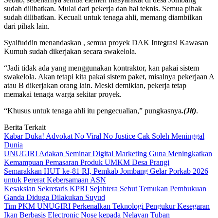
sudah dilibatkan. Mulai dari pekerja dan hal teknis. Semua pihak
sudah dilibatkan. Kecuali untuk tenaga ahli, memang diambilkan
dari pihak lain.
Syaifuddin menandaskan , semua proyek DAK Integrasi Kawasan
Kumuh sudah dikerjakan secara swakelola.
“Jadi tidak ada yang menggunakan kontraktor, kan pakai sistem
swakelola. Akan tetapi kita pakai sistem paket, misalnya pekerjaan A
atau B dikerjakan orang lain. Meski demikian, pekerja tetap
memakai tenaga warga sekitar proyek.
“Khusus untuk tenaga ahli itu pengecualian,” pungkasnya
.(Jit)
.
Berita Terkait
Kabar Duka! Advokat No Viral No Justice Cak Soleh Meninggal
Dunia
UNUGIRI Adakan Seminar Digital Marketing Guna Meningkatkan
Kemampuan Pemasaran Produk UMKM Desa Prangi
Semarakkan HUT ke-81 RI, Pemkab Jombang Gelar Porkab 2026
untuk Pererat Kebersamaan ASN
Kesaksian Sekretaris KPRI Sejahtera Sebut Temukan Pembukuan
Ganda Diduga Dilakukan Suyud
Tim PKM UNUGIRI Perkenalkan Teknologi Pengukur Kesegaran
Ikan Berbasis Electronic Nose kepada Nelayan Tuban