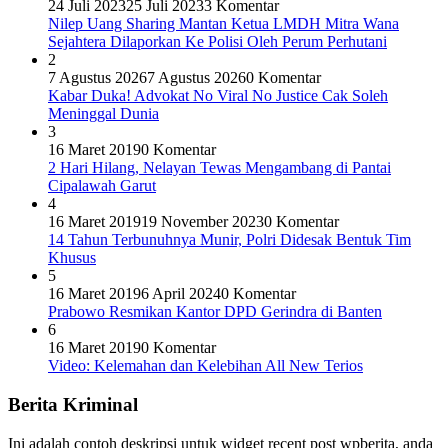
24 Juli 2023
25 Juli 2023
3 Komentar
Nilep Uang Sharing Mantan Ketua LMDH Mitra Wana
Sejahtera Dilaporkan Ke Polisi Oleh Perum Perhutani
2
7 Agustus 2026
7 Agustus 2026
0 Komentar
Kabar Duka! Advokat No Viral No Justice Cak Soleh
Meninggal Dunia
3
16 Maret 2019
0 Komentar
2 Hari Hilang, Nelayan Tewas Mengambang di Pantai
Cipalawah Garut
4
16 Maret 2019
19 November 2023
0 Komentar
14 Tahun Terbunuhnya Munir, Polri Didesak Bentuk Tim
Khusus
5
16 Maret 2019
6 April 2024
0 Komentar
Prabowo Resmikan Kantor DPD Gerindra di Banten
6
16 Maret 2019
0 Komentar
Video: Kelemahan dan Kelebihan All New Terios
Berita Kriminal
Ini adalah contoh deskripsi untuk widget recent post wpberita, anda