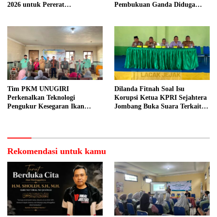
2026 untuk Pererat
Pembukuan Ganda Diduga
Kebersamaan ASN
Dilakukan Suyud
Tim PKM UNUGIRI
Dilanda Fitnah Soal Isu
Perkenalkan Teknologi
Korupsi Ketua KPRI Sejahtera
Pengukur Kesegaran Ikan
Jombang Buka Suara Terkait
Berbasis Electronic Nose kepada
Transaksi Sepihak Oknum
Nelayan Tuban
Manajer
Rekomendasi untuk kamu