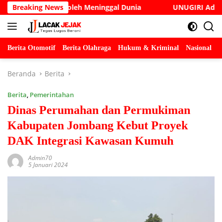
Langsung
e Cak Soleh Meninggal Dunia
Breaking News
UNUGIRI Adakan Seminar D
ke
konten
Berita Otomotif
Berita Olahraga
Hukum & Kriminal
Nasional
P
Beranda
Berita
Berita
,
Pemerintahan
Dinas Perumahan dan Permukiman
Kabupaten Jombang Kebut Proyek
DAK Integrasi Kawasan Kumuh
Admin70
5 Januari 2024