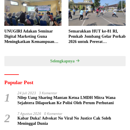
UNUGIRI Adakan Seminar
Semarakkan HUT ke-81 RI,
Digital Marketing Guna
Pemkab Jombang Gelar Porkab
Meningkatkan Kemampuan
2026 untuk Pererat
Pemasaran Produk UMKM
Kebersamaan ASN
Desa Prangi
Selengkapnya
Popular Post
24 Juli 2023
3 Komentar
1
Nilep Uang Sharing Mantan Ketua LMDH Mitra Wana
Sejahtera Dilaporkan Ke Polisi Oleh Perum Perhutani
7 Agustus 2026
0 Komentar
2
Kabar Duka! Advokat No Viral No Justice Cak Soleh
Meninggal Dunia