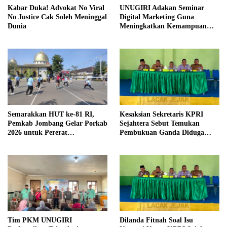
Kabar Duka! Advokat No Viral
UNUGIRI Adakan Seminar
No Justice Cak Soleh Meninggal
Digital Marketing Guna
Dunia
Meningkatkan Kemampuan
Pemasaran Produk UMKM
Desa Prangi
Semarakkan HUT ke-81 RI,
Kesaksian Sekretaris KPRI
Pemkab Jombang Gelar Porkab
Sejahtera Sebut Temukan
2026 untuk Pererat
Pembukuan Ganda Diduga
Kebersamaan ASN
Dilakukan Suyud
Tim PKM UNUGIRI
Dilanda Fitnah Soal Isu