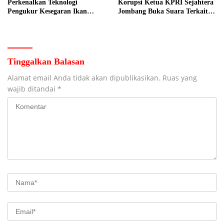
Perkenalkan Teknologi
Korupsi Ketua KPRI Sejahtera
Pengukur Kesegaran Ikan
Jombang Buka Suara Terkait
Berbasis Electronic Nose kepada
Transaksi Sepihak Oknum
Nelayan Tuban
Manajer
Tinggalkan Balasan
Alamat email Anda tidak akan dipublikasikan.
Ruas yang
wajib ditandai
*