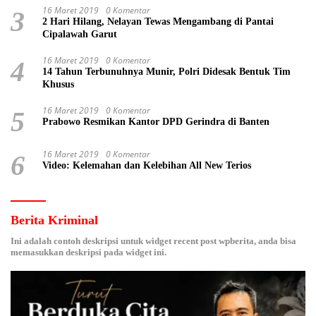
16 Maret 2019
0 Komentar
3
2 Hari Hilang, Nelayan Tewas Mengambang di Pantai
Cipalawah Garut
16 Maret 2019
0 Komentar
4
14 Tahun Terbunuhnya Munir, Polri Didesak Bentuk Tim
Khusus
16 Maret 2019
0 Komentar
5
Prabowo Resmikan Kantor DPD Gerindra di Banten
16 Maret 2019
0 Komentar
6
Video: Kelemahan dan Kelebihan All New Terios
Berita Kriminal
Ini adalah contoh deskripsi untuk widget recent post wpberita, anda bisa
memasukkan deskripsi pada widget ini.