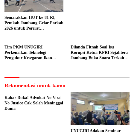
Dilakukan Suyud
Semarakkan HUT ke-81 RI,
Pemkab Jombang Gelar Porkab
2026 untuk Pererat
Kebersamaan ASN
Tim PKM UNUGIRI
Dilanda Fitnah Soal Isu
Perkenalkan Teknologi
Korupsi Ketua KPRI Sejahtera
Pengukur Kesegaran Ikan
Jombang Buka Suara Terkait
Berbasis Electronic Nose kepada
Transaksi Sepihak Oknum
Nelayan Tuban
Manajer
Rekomendasi untuk kamu
Kabar Duka! Advokat No Viral
No Justice Cak Soleh Meninggal
Dunia
UNUGIRI Adakan Seminar