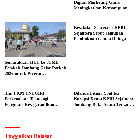
Digital Marketing Guna
Meningkatkan Kemampuan
Pemasaran Produk UMKM
Desa Prangi
Kesaksian Sekretaris KPRI
Sejahtera Sebut Temukan
Pembukuan Ganda Diduga
Dilakukan Suyud
Semarakkan HUT ke-81 RI,
Pemkab Jombang Gelar Porkab
2026 untuk Pererat
Kebersamaan ASN
Tim PKM UNUGIRI
Dilanda Fitnah Soal Isu
Perkenalkan Teknologi
Korupsi Ketua KPRI Sejahtera
Pengukur Kesegaran Ikan
Jombang Buka Suara Terkait
Berbasis Electronic Nose kepada
Transaksi Sepihak Oknum
Nelayan Tuban
Manajer
Tinggalkan Balasan