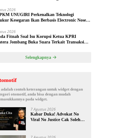
ud
stus 2026
PKM UNUGIRI Perkenalkan Teknologi
ukur Kesegaran Ikan Berbasis Electronic Nose
da Nelayan Tuban
stus 2026
nda Fitnah Soal Isu Korupsi Ketua KPRI
htera Jombang Buka Suara Terkait Transaksi
hak Oknum Manajer
Selengkapnya
tomotif
i adalah contoh keterangan untuk widget dengan
tegori otomotif, anda bisa dengan mudah
masukkannya pada widget.
7 Agustus 2026
Kabar Duka! Advokat No
Viral No Justice Cak Soleh
Meninggal Dunia
7 Agustus 2026