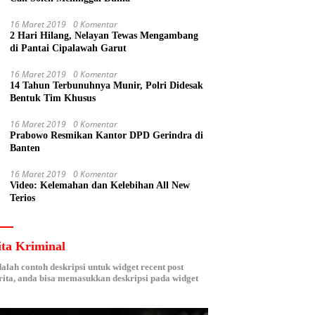
16 Maret 2019
0 Komentar
2 Hari Hilang, Nelayan Tewas Mengambang
di Pantai Cipalawah Garut
16 Maret 2019
0 Komentar
14 Tahun Terbunuhnya Munir, Polri Didesak
Bentuk Tim Khusus
16 Maret 2019
0 Komentar
Prabowo Resmikan Kantor DPD Gerindra di
Banten
16 Maret 2019
0 Komentar
Video: Kelemahan dan Kelebihan All New
Terios
ita Kriminal
dalah contoh deskripsi untuk widget recent post
ita, anda bisa memasukkan deskripsi pada widget