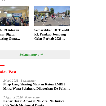
GIRI Adakan
Semarakkan HUT ke-81
nar Digital
RI, Pemkab Jombang
eting Guna
Gelar Porkab 2026
ngkatkan
untuk Pererat
ampuan Pemasaran
Kebersamaan ASN
duk UMKM Desa
Selengkapnya
gi
ular Post
24 Juli 2023
3 Komentar
Nilep Uang Sharing Mantan Ketua LMDH
Mitra Wana Sejahtera Dilaporkan Ke Polisi
Oleh Perum Perhutani
7 Agustus 2026
0 Komentar
Kabar Duka! Advokat No Viral No Justice
Cak Soleh Meninggal Dunia