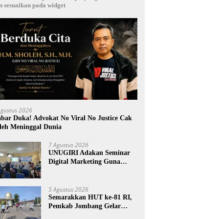
n sesuaikan pada widget
Agustus 2026
bar Duka! Advokat No Viral No Justice Cak
leh Meninggal Dunia
7 Agustus 2026
UNUGIRI Adakan Seminar
Digital Marketing Guna
Meningkatkan Kemampuan
Pemasaran Produk UMKM
Desa Prangi
5 Agustus 2026
Semarakkan HUT ke-81 RI,
Pemkab Jombang Gelar
Porkab 2026 untuk Pererat