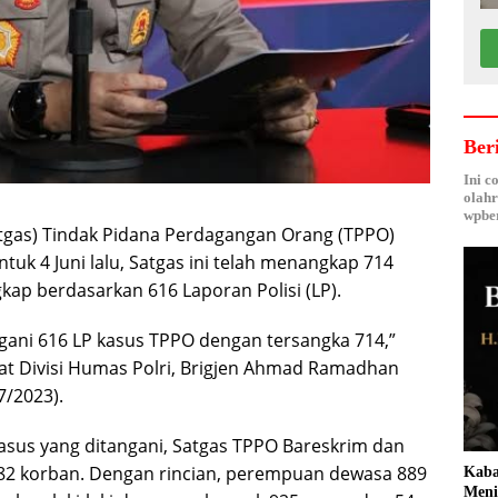
Ber
Ini c
olahr
wpber
tgas) Tindak Pidana Perdagangan Orang (TPPO)
ntuk 4 Juni lalu, Satgas ini telah menangkap 714
gkap berdasarkan 616 Laporan Polisi (LP).
ngani 616 LP kasus TPPO dengan tersangka 714,”
at Divisi Humas Polri, Brigjen Ahmad Ramadhan
7/2023).
sus yang ditangani, Satgas TPPO Bareskrim dan
982 korban. Dengan rincian, perempuan dewasa 889
Kaba
Meni