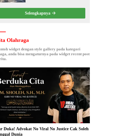
Kebersamaan ASN
Selengkapnya
ita Olahraga
ontoh widget dengan style gallery pada kategori
aga, anda bisa mengaturnya pada widget recent post
ita.
r Duka! Advokat No Viral No Justice Cak Soleh
nggal Dunia