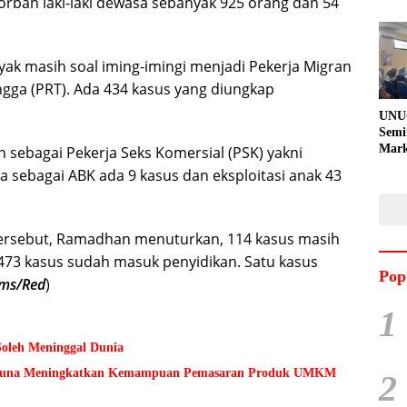
rban laki-laki dewasa sebanyak 925 orang dan 54
k masih soal iming-imingi menjadi Pekerja Migran
gga (PRT). Ada 434 kasus yang diungkap
UNU
Semi
Mark
 sebagai Pekerja Seks Komersial (PSK) yakni
Meni
a sebagai ABK ada 9 kasus dan eksploitasi anak 43
Kem
Pro
Pran
tersebut, Ramadhan menuturkan, 114 kasus masih
473 kasus sudah masuk penyidikan. Satu kasus
Pop
ms/Red
)
1
Soleh Meninggal Dunia
 Guna Meningkatkan Kemampuan Pemasaran Produk UMKM
2