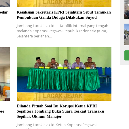
elar
Kesaksian Sekretaris KPRI Sejahtera Sebut Temukan
Pembukuan Ganda Diduga Dilakukan Suyud
Jombang Lacakjejak.id — Konflik internal yang tengah
melanda Koperasi Pegawai Republik Indonesia (KPRI)
Sejahtera perlahan…
Dilanda Fitnah Soal Isu Korupsi Ketua KPRI
ose
Sejahtera Jombang Buka Suara Terkait Transaksi
Sepihak Oknum Manajer
Jombang Lacakjejak.id-Ketua Koperasi Pegawai