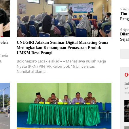
Suy
5 Agu
Tim 
Peng
kepa
4 Agu
Dila
Seja
Soleh
UNUGIRI Adakan Seminar Digital Marketing Guna
Sepi
Meningkatkan Kemampuan Pemasaran Produk
UMKM Desa Prangi
dunia
8,
Bojonegoro Lacakjejak.id – – Mahasiswa Kuliah Kerja
Nyata (KKN) PINTAR Kelompok 16 Universitas
Nahdlatul Ulama…
O
In
ka
me