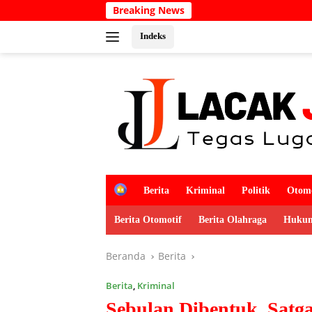
Langsung
Breaking News
Kabar D
ke
konten
Indeks
H
Berita
Kriminal
Politik
Otomo
o
m
Berita Otomotif
Berita Olahraga
Hukum
e
Beranda
Berita
Berita
,
Kriminal
Sebulan Dibentuk, Satga