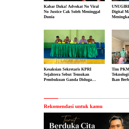
Kabar Duka! Advokat No Viral
UNUGIRI
No Justice Cak Soleh Meninggal
Digital M
Dunia
Meningk
Pemasar
Prangi
Kesaksian Sekretaris KPRI
Tim PKM
Sejahtera Sebut Temukan
Teknolog
Pembukuan Ganda Diduga
Ikan Berb
Dilakukan Suyud
kepada N
Rekomendasi untuk kamu