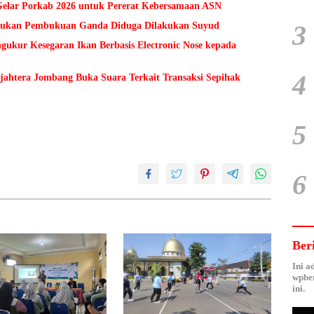
lar Porkab 2026 untuk Pererat Kebersamaan ASN
3
Temukan Pembukuan Ganda Diduga Dilakukan Suyud
kur Kesegaran Ikan Berbasis Electronic Nose kepada
4
ejahtera Jombang Buka Suara Terkait Transaksi Sepihak
5
6
Ber
Ini a
wpber
ini.