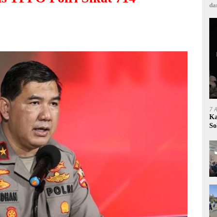
da
7 
Ka
So