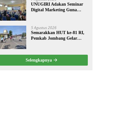
UNUGIRI Adakan Seminar
Digital Marketing Guna
Meningkatkan Kemampuan
Pemasaran Produk UMKM
Desa Prangi
5 Agustus 2026
Semarakkan HUT ke-81 RI,
Pemkab Jombang Gelar
Porkab 2026 untuk Pererat
Kebersamaan ASN
Selengkapnya