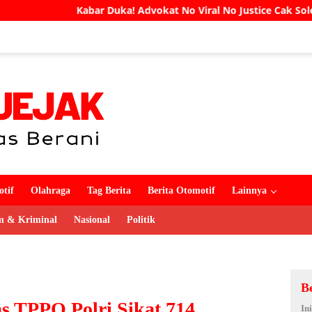
uka! Advokat No Viral No Justice Cak Soleh Meninggal Dunia
tif
Olahraga
Tag Berita
Berita Otomotif
Lainnya
 & Kriminal
Nasional
Politik
B
s TPPO Polri Sikat 714
In