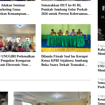
 Adakan Seminar
Semarakkan HUT ke-81 RI,
arketing Guna
Pemkab Jombang Gelar Porkab
atkan Kemampuan
2026 untuk Pererat Kebersamaan
an Produk UMKM Desa
ASN
7 Agu
Kaba
Meni
 UNUGIRI Perkenalkan
Dilanda Fitnah Soal Isu Korupsi
i Pengukur Kesegaran
Ketua KPRI Sejahtera Jombang
7 Agu
asis Electronic Nose
Buka Suara Terkait Transaksi
UNUG
elayan Tuban
Sepihak Oknum Manajer
Meni
UMK
5 Agu
Sema
Pork
5 Agu
Kesa
Temu