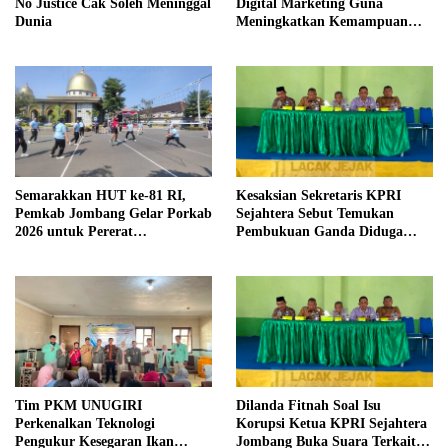
No Justice Cak Soleh Meninggal
Digital Marketing Guna
Dunia
Meningkatkan Kemampuan
Pemasaran Produk UMKM
Desa Prangi
Semarakkan HUT ke-81 RI,
Kesaksian Sekretaris KPRI
Pemkab Jombang Gelar Porkab
Sejahtera Sebut Temukan
2026 untuk Pererat
Pembukuan Ganda Diduga
Kebersamaan ASN
Dilakukan Suyud
Tim PKM UNUGIRI
Dilanda Fitnah Soal Isu
Perkenalkan Teknologi
Korupsi Ketua KPRI Sejahtera
Pengukur Kesegaran Ikan
Jombang Buka Suara Terkait