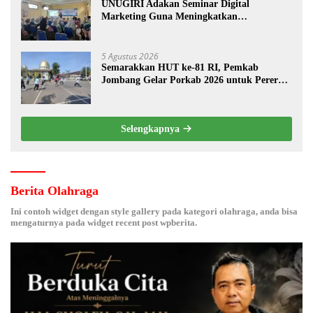
UNUGIRI Adakan Seminar Digital
Marketing Guna Meningkatkan
Kemampuan Pemasaran Produk UMKM
Desa Prangi
5 Agustus 2026
Semarakkan HUT ke-81 RI, Pemkab
Jombang Gelar Porkab 2026 untuk Pererat
Kebersamaan ASN
Selengkapnya
Berita Olahraga
Ini contoh widget dengan style gallery pada kategori olahraga, anda bisa
mengaturnya pada widget recent post wpberita.