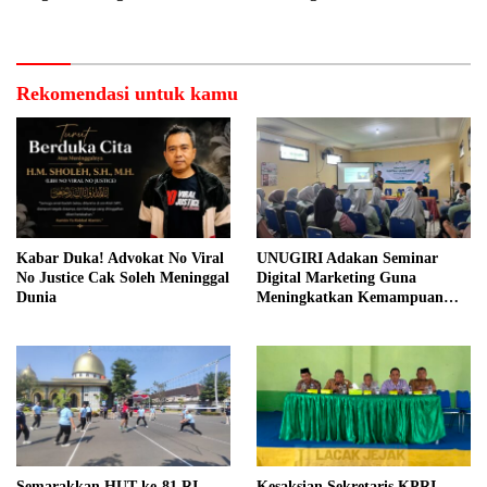
Berbasis Electronic Nose kepada
Transaksi Sepihak Oknum
Nelayan Tuban
Manajer
Rekomendasi untuk kamu
Kabar Duka! Advokat No Viral
UNUGIRI Adakan Seminar
No Justice Cak Soleh Meninggal
Digital Marketing Guna
Dunia
Meningkatkan Kemampuan
Pemasaran Produk UMKM
Desa Prangi
Semarakkan HUT ke-81 RI,
Kesaksian Sekretaris KPRI