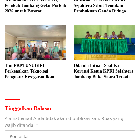
Pemkab Jombang Gelar Porkab
Sejahtera Sebut Temukan
2026 untuk Pererat
Pembukuan Ganda Diduga
Kebersamaan ASN
Dilakukan Suyud
Tim PKM UNUGIRI
Dilanda Fitnah Soal Isu
Perkenalkan Teknologi
Korupsi Ketua KPRI Sejahtera
Pengukur Kesegaran Ikan
Jombang Buka Suara Terkait
Berbasis Electronic Nose kepada
Transaksi Sepihak Oknum
Nelayan Tuban
Manajer
Tinggalkan Balasan
Alamat email Anda tidak akan dipublikasikan.
Ruas yang
wajib ditandai
*