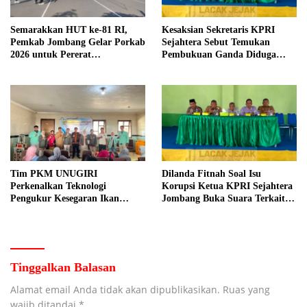
Semarakkan HUT ke-81 RI,
Kesaksian Sekretaris KPRI
Pemkab Jombang Gelar Porkab
Sejahtera Sebut Temukan
2026 untuk Pererat
Pembukuan Ganda Diduga
Kebersamaan ASN
Dilakukan Suyud
Tim PKM UNUGIRI
Dilanda Fitnah Soal Isu
Perkenalkan Teknologi
Korupsi Ketua KPRI Sejahtera
Pengukur Kesegaran Ikan
Jombang Buka Suara Terkait
Berbasis Electronic Nose kepada
Transaksi Sepihak Oknum
Nelayan Tuban
Manajer
Tinggalkan Balasan
Alamat email Anda tidak akan dipublikasikan.
Ruas yang
wajib ditandai
*