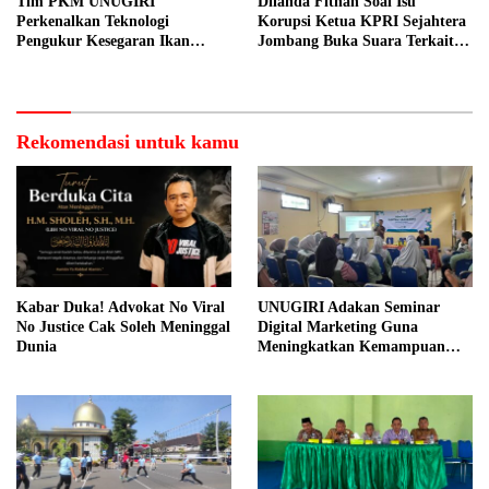
Tim PKM UNUGIRI
Dilanda Fitnah Soal Isu
Perkenalkan Teknologi
Korupsi Ketua KPRI Sejahtera
Pengukur Kesegaran Ikan
Jombang Buka Suara Terkait
Berbasis Electronic Nose kepada
Transaksi Sepihak Oknum
Nelayan Tuban
Manajer
Rekomendasi untuk kamu
Kabar Duka! Advokat No Viral
UNUGIRI Adakan Seminar
No Justice Cak Soleh Meninggal
Digital Marketing Guna
Dunia
Meningkatkan Kemampuan
Pemasaran Produk UMKM
Desa Prangi