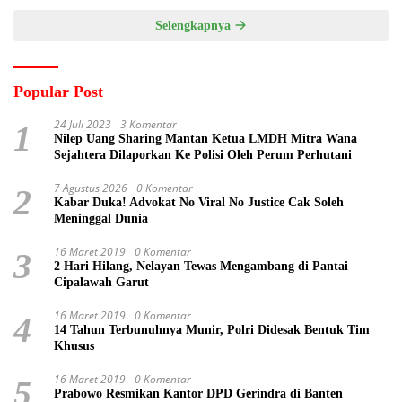
Selengkapnya
Popular Post
24 Juli 2023
3 Komentar
1
Nilep Uang Sharing Mantan Ketua LMDH Mitra Wana
Sejahtera Dilaporkan Ke Polisi Oleh Perum Perhutani
7 Agustus 2026
0 Komentar
2
Kabar Duka! Advokat No Viral No Justice Cak Soleh
Meninggal Dunia
16 Maret 2019
0 Komentar
3
2 Hari Hilang, Nelayan Tewas Mengambang di Pantai
Cipalawah Garut
16 Maret 2019
0 Komentar
4
14 Tahun Terbunuhnya Munir, Polri Didesak Bentuk Tim
Khusus
16 Maret 2019
0 Komentar
5
Prabowo Resmikan Kantor DPD Gerindra di Banten