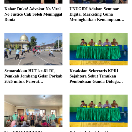
Kabar Duka! Advokat No Viral
UNUGIRI Adakan Seminar
No Justice Cak Soleh Meninggal
Digital Marketing Guna
Dunia
Meningkatkan Kemampuan
Pemasaran Produk UMKM
Desa Prangi
Semarakkan HUT ke-81 RI,
Kesaksian Sekretaris KPRI
Pemkab Jombang Gelar Porkab
Sejahtera Sebut Temukan
2026 untuk Pererat
Pembukuan Ganda Diduga
Kebersamaan ASN
Dilakukan Suyud