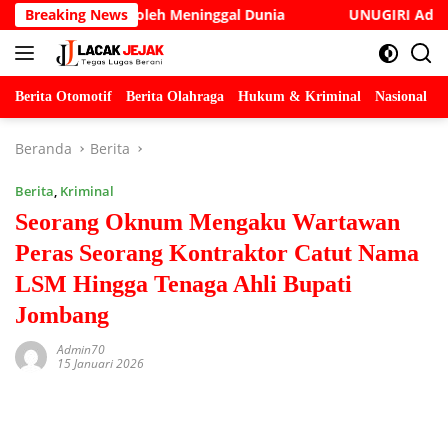
Langsung
ce Cak Soleh Meninggal Dunia
Breaking News
UNUGIRI Adakan Seminar 
ke
konten
Berita Otomotif
Berita Olahraga
Hukum & Kriminal
Nasional
P
Beranda
Berita
Berita
,
Kriminal
Seorang Oknum Mengaku Wartawan
Peras Seorang Kontraktor Catut Nama
LSM Hingga Tenaga Ahli Bupati
Jombang
Admin70
15 Januari 2026