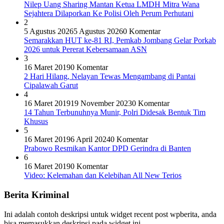
Nilep Uang Sharing Mantan Ketua LMDH Mitra Wana
Sejahtera Dilaporkan Ke Polisi Oleh Perum Perhutani
2
5 Agustus 2026
5 Agustus 2026
0 Komentar
Semarakkan HUT ke-81 RI, Pemkab Jombang Gelar Porkab
2026 untuk Pererat Kebersamaan ASN
3
16 Maret 2019
0 Komentar
2 Hari Hilang, Nelayan Tewas Mengambang di Pantai
Cipalawah Garut
4
16 Maret 2019
19 November 2023
0 Komentar
14 Tahun Terbunuhnya Munir, Polri Didesak Bentuk Tim
Khusus
5
16 Maret 2019
6 April 2024
0 Komentar
Prabowo Resmikan Kantor DPD Gerindra di Banten
6
16 Maret 2019
0 Komentar
Video: Kelemahan dan Kelebihan All New Terios
Berita Kriminal
Ini adalah contoh deskripsi untuk widget recent post wpberita, anda
bisa memasukkan deskripsi pada widget ini.