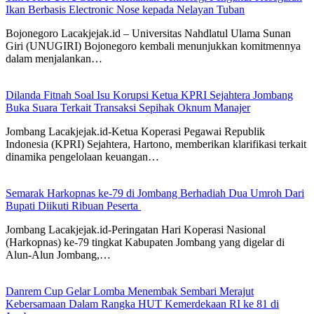
Ikan Berbasis Electronic Nose kepada Nelayan Tuban
Bojonegoro Lacakjejak.id – Universitas Nahdlatul Ulama Sunan
Giri (UNUGIRI) Bojonegoro kembali menunjukkan komitmennya
dalam menjalankan…
Dilanda Fitnah Soal Isu Korupsi Ketua KPRI Sejahtera Jombang
Buka Suara Terkait Transaksi Sepihak Oknum Manajer
Jombang Lacakjejak.id-Ketua Koperasi Pegawai Republik
Indonesia (KPRI) Sejahtera, Hartono, memberikan klarifikasi terkait
dinamika pengelolaan keuangan…
Semarak Harkopnas ke-79 di Jombang Berhadiah Dua Umroh Dari
Bupati Diikuti Ribuan Peserta
Jombang Lacakjejak.id-Peringatan Hari Koperasi Nasional
(Harkopnas) ke-79 tingkat Kabupaten Jombang yang digelar di
Alun-Alun Jombang,…
Danrem Cup Gelar Lomba Menembak Sembari Merajut
Kebersamaan Dalam Rangka HUT Kemerdekaan RI ke 81 di