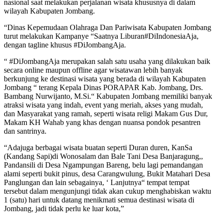
nasional saat melakukan perjalanan wisata khususnya di dalam
wilayah Kabupaten Jombang.
“Dinas Kepemudaan Olahraga Dan Pariwisata Kabupaten Jombang
turut melakukan Kampanye “Saatnya Liburan#DiIndonesiaAja,
dengan tagline khusus #DiJombangAja.
“ #DiJombangAja merupakan salah satu usaha yang dilakukan baik
secara online maupun offline agar wisatawan lebih banyak
berkunjung ke destinasi wisata yang berada di wilayah Kabupaten
Jombang “ terang Kepala Dinas PORAPAR Kab. Jombang, Drs.
Bambang Nurwijanto, M.Si.
“ Kabupaten Jombang memiliki banyak
atraksi wisata yang indah, event yang meriah, akses yang mudah,
dan Masyarakat yang ramah, seperti wisata religi Makam Gus Dur,
Makam KH Wahab yang khas dengan nuansa pondok pesantren
dan santrinya.
“Adajuga berbagai wisata buatan seperti Duran duren, KanSa
(Kandang Sapi)di Wonosalam dan Bale Tani Desa Banjaragung,,
Pandansili di Desa Ngampungan Bareng, belu lagi pemandangan
alami seperti bukit pinus, desa Carangwulung, Bukit Matahari Desa
Panglungan dan lain sebagainya, ‘ Lanjutnya
“ tempat tempat
tersebut dalam mengunjungi tidak akan cukup menghabiskan waktu
1 (satu) hari untuk datang menikmati semua destinasi wisata di
Jombang, jadi tidak perlu ke luar kota,”