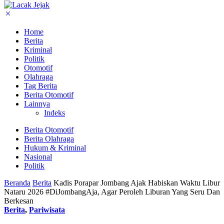
Home
Berita
Kriminal
Politik
Otomotif
Olahraga
Tag Berita
Berita Otomotif
Lainnya
Indeks
Berita Otomotif
Berita Olahraga
Hukum & Kriminal
Nasional
Politik
Beranda
Berita
Kadis Porapar Jombang Ajak Habiskan Waktu Libur
Nataru 2026 #DiJombangAja, Agar Peroleh Liburan Yang Seru Dan
Berkesan
Berita
,
Pariwisata