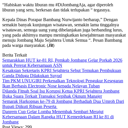
“Habiskan waktu liburan mu #DiJombangAja, agar diperoleh
liburan yang seru, berkesan dan tidak terlupakan “ tegasnya.
Kepala Dinas Porapar Bambang Nurwijanto berharap,” Dengan
semakin banyak kunjungan wisatawan, semakin lama tinggalnya
wisatawan, semoga uang yang dibelanjakan juga berbanding lurus,
yang pada akhirnya mampu meningkatkan kesejahteraan masyarakat
menuju Jombang Maju Sejahtera Untuk Semua “. Pesan Bambang
pada warga masyarakat. (
Jit
)
Berita Terkait
Semarakkan HUT ke-81 RI, Pemkab Jombang Gelar Porkab 2026
untuk Pererat Kebersamaan ASN
Kesaksian Sekretaris KPRI Sejahtera Sebut Temukan Pembukuan
Ganda Diduga Dilakukan Suyud
Tim PKM UNUGIRI Perkenalkan Teknologi Pengukur Kesegaran
Ikan Berbasis Electronic Nose kepada Nelayan Tuban
Dilanda Fitnah Soal Isu Korupsi Ketua KPRI Sejahtera Jombang
Buka Suara Terkait Transaksi Sepihak Oknum Manajer
Semarak Harkopnas ke-79 di Jombang Berhadiah Dua Umroh Dari
Bupati Diikuti Ribuan Peserta
Danrem Cup Gelar Lomba Menembak Sembari Merajut
Kebersamaan Dalam Rangka HUT Kemerdekaan RI ke 81 di
Jombang
Post Views:
299