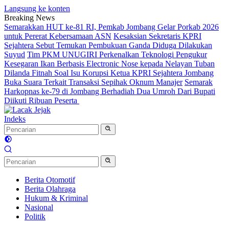
Langsung ke konten
Breaking News
Semarakkan HUT ke-81 RI, Pemkab Jombang Gelar Porkab 2026
untuk Pererat Kebersamaan ASN
Kesaksian Sekretaris KPRI
Sejahtera Sebut Temukan Pembukuan Ganda Diduga Dilakukan
Suyud
Tim PKM UNUGIRI Perkenalkan Teknologi Pengukur
Kesegaran Ikan Berbasis Electronic Nose kepada Nelayan Tuban
Dilanda Fitnah Soal Isu Korupsi Ketua KPRI Sejahtera Jombang
Buka Suara Terkait Transaksi Sepihak Oknum Manajer
Semarak
Harkopnas ke-79 di Jombang Berhadiah Dua Umroh Dari Bupati
Diikuti Ribuan Peserta
Indeks
Berita Otomotif
Berita Olahraga
Hukum & Kriminal
Nasional
Politik