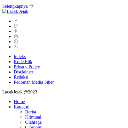
Selengkapnya
Indeks
Kode Etik
Privacy Policy
Disclaimer
Redaksi
Pedoman Media Siber
LacakJejak @2023
Home
Kategori
Berita
Kriminal
Olahraga
Otomotif