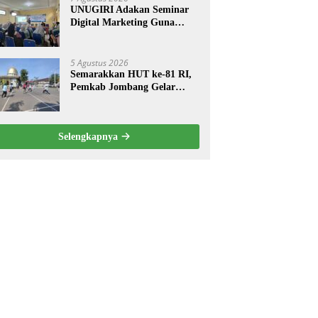
UNUGIRI Adakan Seminar
Digital Marketing Guna
Meningkatkan Kemampuan
Pemasaran Produk UMKM
Desa Prangi
5 Agustus 2026
Semarakkan HUT ke-81 RI,
Pemkab Jombang Gelar
Porkab 2026 untuk Pererat
Kebersamaan ASN
Selengkapnya