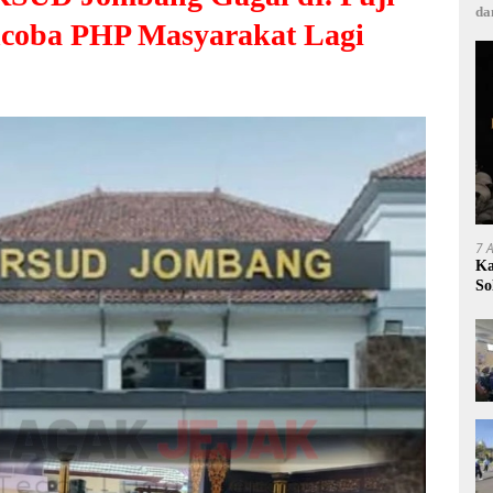
da
coba PHP Masyarakat Lagi
7 
Ka
So