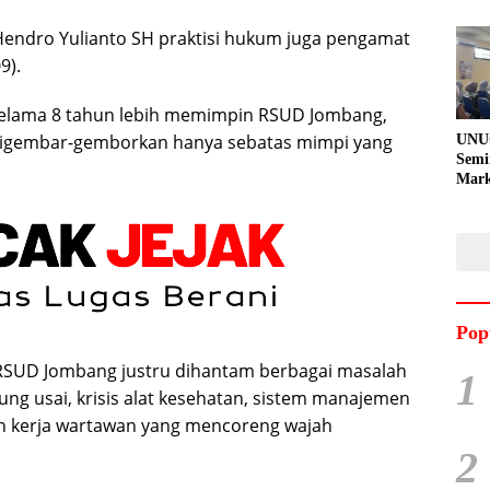
Hendro Yulianto SH praktisi hukum juga pengamat
9).
 selama 8 tahun lebih memimpin RSUD Jombang,
ng digembar-gemborkan hanya sebatas mimpi yang
UNU
Semi
Mark
Meni
Kem
Pro
Pran
Pop
, RSUD Jombang justru dihantam berbagai masalah
1
jung usai, krisis alat kesehatan, sistem manajemen
n kerja wartawan yang mencoreng wajah
2