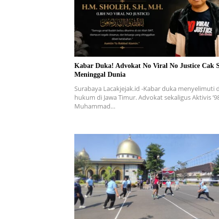
Kabar Duka! Advokat No Viral No Justice Cak 
Meninggal Dunia
Surabaya Lacakjejak.id -Kabar duka menyelimuti 
hukum di Jawa Timur. Advokat sekaligus Aktivis ’9
Muhammad…