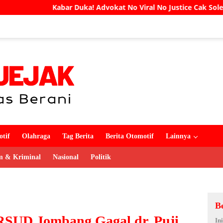
! Advokat No Viral No Justice Cak Soleh Meninggal Dunia
tif
Olahraga
Tag Berita
Berita Otomotif
Lainnya
 & Kriminal
Nasional
Politik
B
RSUD Jombang Gagal dr. Puji
In