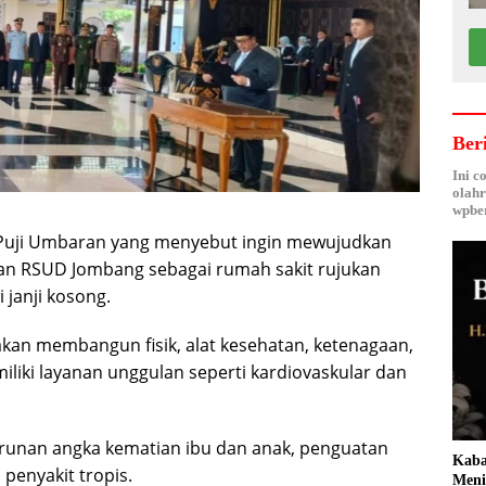
Ber
Ini c
olahr
wpber
 Puji Umbaran yang menyebut ingin mewujudkan
an RSUD Jombang sebagai rumah sakit rujukan
i janji kosong.
akan membangun fisik, alat kesehatan, ketenagaan,
iki layanan unggulan seperti kardiovaskular dan
urunan angka kematian ibu dan anak, penguatan
Kaba
penyakit tropis.
Meni