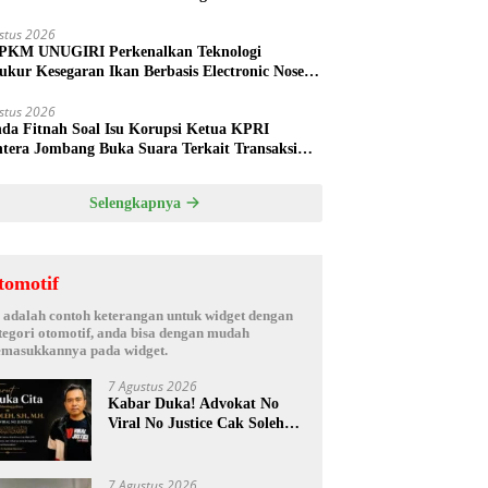
ud
stus 2026
PKM UNUGIRI Perkenalkan Teknologi
ukur Kesegaran Ikan Berbasis Electronic Nose
da Nelayan Tuban
stus 2026
nda Fitnah Soal Isu Korupsi Ketua KPRI
htera Jombang Buka Suara Terkait Transaksi
hak Oknum Manajer
Selengkapnya
tomotif
i adalah contoh keterangan untuk widget dengan
tegori otomotif, anda bisa dengan mudah
masukkannya pada widget.
7 Agustus 2026
Kabar Duka! Advokat No
Viral No Justice Cak Soleh
Meninggal Dunia
7 Agustus 2026