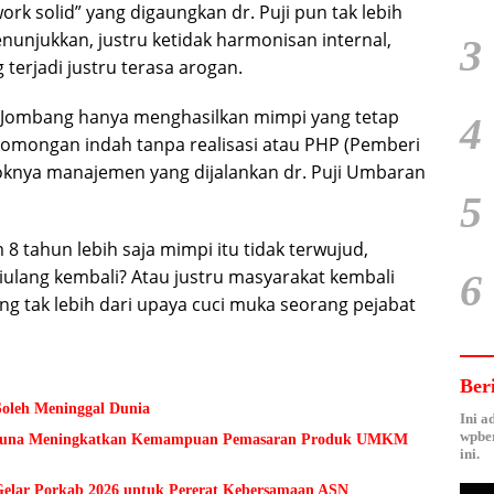
rk solid” yang digaungkan dr. Puji pun tak lebih
enunjukkan, justru ketidak harmonisan internal,
3
terjadi justru terasa arogan.
Jombang hanya menghasilkan mimpi yang tetap
4
 omongan indah tanpa realisasi atau PHP (Pemberi
oknya manajemen yang dijalankan dr. Puji Umbaran
5
 8 tahun lebih saja mimpi itu tidak terwujud,
iulang kembali? Atau justru masyarakat kembali
6
ng tak lebih dari upaya cuci muka seorang pejabat
Ber
Soleh Meninggal Dunia
Ini a
wpber
 Guna Meningkatkan Kemampuan Pemasaran Produk UMKM
ini.
lar Porkab 2026 untuk Pererat Kebersamaan ASN