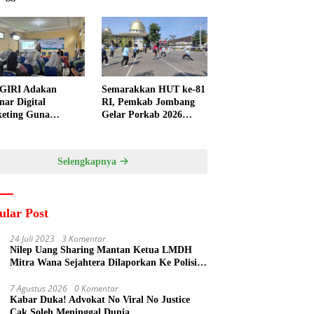
GIRI Adakan
Semarakkan HUT ke-81
nar Digital
RI, Pemkab Jombang
eting Guna
Gelar Porkab 2026
ngkatkan
untuk Pererat
ampuan Pemasaran
Kebersamaan ASN
duk UMKM Desa
Selengkapnya
gi
ular Post
24 Juli 2023
3 Komentar
Nilep Uang Sharing Mantan Ketua LMDH
Mitra Wana Sejahtera Dilaporkan Ke Polisi
Oleh Perum Perhutani
7 Agustus 2026
0 Komentar
Kabar Duka! Advokat No Viral No Justice
Cak Soleh Meninggal Dunia