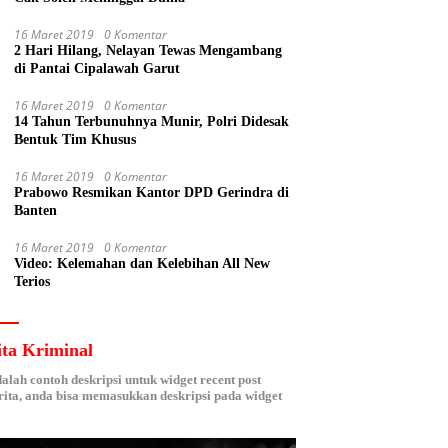
16 Maret 2019
0 Komentar
2 Hari Hilang, Nelayan Tewas Mengambang
di Pantai Cipalawah Garut
16 Maret 2019
0 Komentar
14 Tahun Terbunuhnya Munir, Polri Didesak
Bentuk Tim Khusus
16 Maret 2019
0 Komentar
Prabowo Resmikan Kantor DPD Gerindra di
Banten
16 Maret 2019
0 Komentar
Video: Kelemahan dan Kelebihan All New
Terios
ita Kriminal
dalah contoh deskripsi untuk widget recent post
ita, anda bisa memasukkan deskripsi pada widget