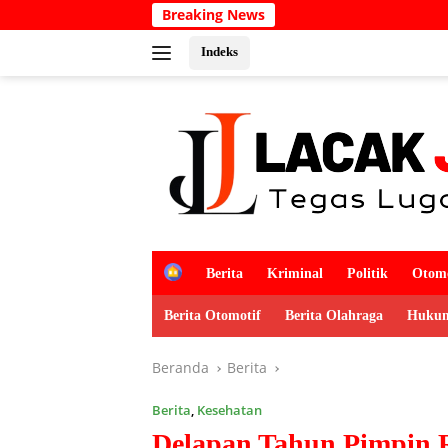
Langsung
Breaking News
Kabar Duka
ke
konten
Indeks
H
Berita
Kriminal
Politik
Otomo
o
m
Berita Otomotif
Berita Olahraga
Hukum
e
Beranda
Berita
Berita
,
Kesehatan
Delapan Tahun Pimpin 