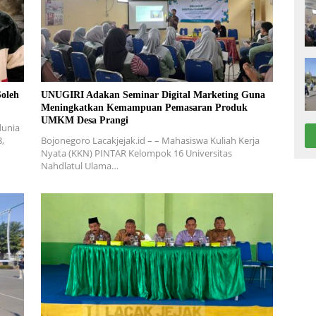
Soleh
UNUGIRI Adakan Seminar Digital Marketing Guna
Meningkatkan Kemampuan Pemasaran Produk
UMKM Desa Prangi
dunia
8,
Bojonegoro Lacakjejak.id – – Mahasiswa Kuliah Kerja
Nyata (KKN) PINTAR Kelompok 16 Universitas
Nahdlatul Ulama…