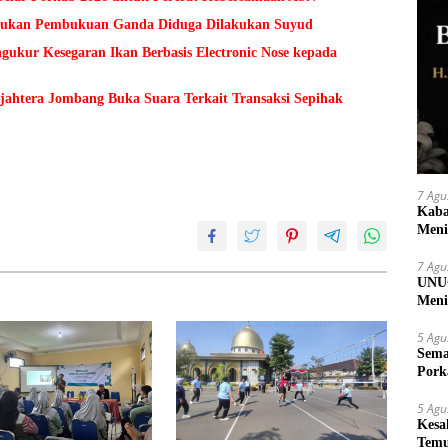
Temukan Pembukuan Ganda Diduga Dilakukan Suyud
kur Kesegaran Ikan Berbasis Electronic Nose kepada
ejahtera Jombang Buka Suara Terkait Transaksi Sepihak
7 Agu
Kaba
Meni
7 Agu
UNUG
Meni
UMK
5 Agu
Sema
Pork
5 Agu
Kesa
Temu