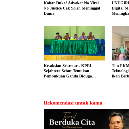
Kabar Duka! Advokat No Viral
UNUGIRI
No Justice Cak Soleh Meninggal
Digital M
Dunia
Meningk
Pemasar
Prangi
Kesaksian Sekretaris KPRI
Tim PKM
Sejahtera Sebut Temukan
Teknolog
Pembukuan Ganda Diduga
Ikan Berb
Dilakukan Suyud
kepada N
Rekomendasi untuk kamu