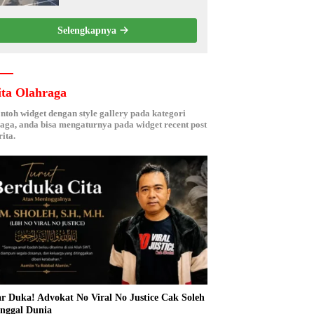
Kebersamaan ASN
Selengkapnya
ita Olahraga
ontoh widget dengan style gallery pada kategori
aga, anda bisa mengaturnya pada widget recent post
ita.
r Duka! Advokat No Viral No Justice Cak Soleh
nggal Dunia