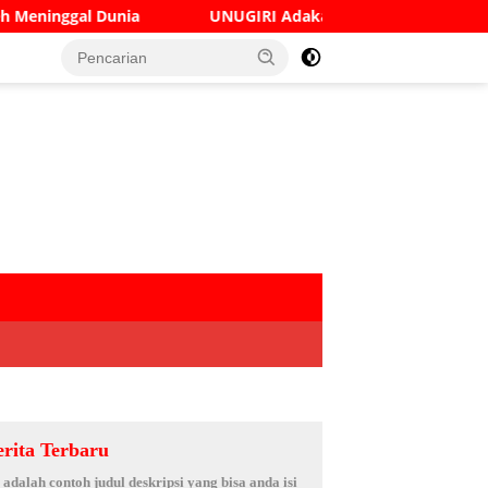
UNUGIRI Adakan Seminar Digital Marketing Guna Meningkat
erita Terbaru
i adalah contoh judul deskripsi yang bisa anda isi