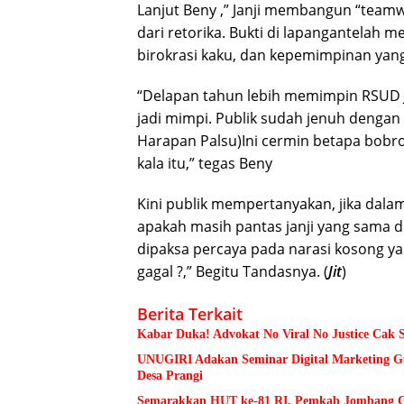
Lanjut Beny ,” Janji membangun “teamwo
dari retorika. Bukti di lapangantelah m
birokrasi kaku, dan kepemimpinan yang 
“Delapan tahun lebih memimpin RSUD 
jadi mimpi. Publik sudah jenuh dengan
Harapan Palsu)Ini cermin betapa bobr
kala itu,” tegas Beny
Kini publik mempertanyakan, jika dalam
apakah masih pantas janji yang sama d
dipaksa percaya pada narasi kosong ya
gagal ?,” Begitu Tandasnya. (
Jit
)
Berita Terkait
Kabar Duka! Advokat No Viral No Justice Cak 
UNUGIRI Adakan Seminar Digital Marketing
Desa Prangi
Semarakkan HUT ke-81 RI, Pemkab Jombang Ge