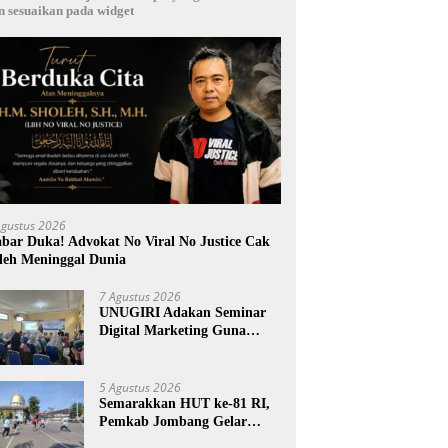
n sesuaikan pada widget
Agustus 2026
bar Duka! Advokat No Viral No Justice Cak
leh Meninggal Dunia
7 Agustus 2026
UNUGIRI Adakan Seminar
Digital Marketing Guna
Meningkatkan Kemampuan
Pemasaran Produk UMKM
Desa Prangi
5 Agustus 2026
Semarakkan HUT ke-81 RI,
Pemkab Jombang Gelar
Porkab 2026 untuk Pererat