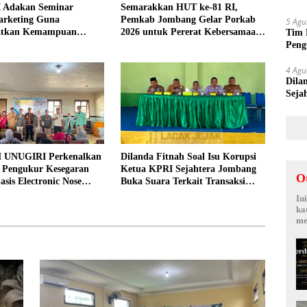
 Adakan Seminar
Semarakkan HUT ke-81 RI,
Suy
arketing Guna
Pemkab Jombang Gelar Porkab
5 Agu
atkan Kemampuan
2026 untuk Pererat Kebersamaan
Tim 
an Produk UMKM Desa
ASN
Peng
kepa
4 Agu
Dila
Seja
Sepi
 UNUGIRI Perkenalkan
Dilanda Fitnah Soal Isu Korupsi
i Pengukur Kesegaran
Ketua KPRI Sejahtera Jombang
O
asis Electronic Nose
Buka Suara Terkait Transaksi
elayan Tuban
Sepihak Oknum Manajer
In
ka
me