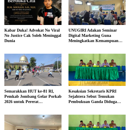
Kabar Duka! Advokat No Viral
UNUGIRI Adakan Seminar
No Justice Cak Soleh Meninggal
Digital Marketing Guna
Dunia
Meningkatkan Kemampuan
Pemasaran Produk UMKM
Desa Prangi
Semarakkan HUT ke-81 RI,
Kesaksian Sekretaris KPRI
Pemkab Jombang Gelar Porkab
Sejahtera Sebut Temukan
2026 untuk Pererat
Pembukuan Ganda Diduga
Kebersamaan ASN
Dilakukan Suyud