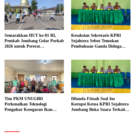
Semarakkan HUT ke-81 RI,
Kesaksian Sekretaris KPRI
Pemkab Jombang Gelar Porkab
Sejahtera Sebut Temukan
2026 untuk Pererat
Pembukuan Ganda Diduga
Kebersamaan ASN
Dilakukan Suyud
Tim PKM UNUGIRI
Dilanda Fitnah Soal Isu
Perkenalkan Teknologi
Korupsi Ketua KPRI Sejahtera
Pengukur Kesegaran Ikan
Jombang Buka Suara Terkait
Berbasis Electronic Nose kepada
Transaksi Sepihak Oknum
Nelayan Tuban
Manajer