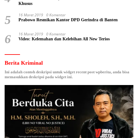
Khusus
16 Maret 2019
0 Komentar
5
Prabowo Resmikan Kantor DPD Gerindra di Banten
16 Maret 2019
0 Komentar
6
Video: Kelemahan dan Kelebihan All New Terios
Berita Kriminal
Ini adalah contoh deskripsi untuk widget recent post wpberita, anda bisa
memasukkan deskripsi pada widget ini.