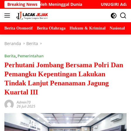
Langsung
Cak Soleh Meninggal Dunia
Breaking News
UNUGIRI Adakan Seminar Dig
ke
konten
Berita Otomotif
Berita Olahraga
Hukum & Kriminal
Nasional
P
Beranda
Berita
Berita
,
Pemerintahan
Perhutani Jombang Bersama Polri Dan
Pemangku Kepentingan Lakukan
Tindak Lanjut Penanaman Jagung
Kuartal III
Admin70
26 Juli 2025