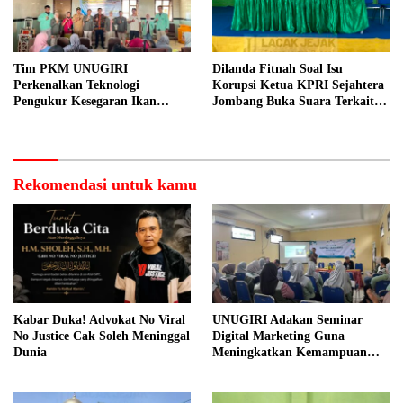
Tim PKM UNUGIRI
Dilanda Fitnah Soal Isu
Perkenalkan Teknologi
Korupsi Ketua KPRI Sejahtera
Pengukur Kesegaran Ikan
Jombang Buka Suara Terkait
Berbasis Electronic Nose kepada
Transaksi Sepihak Oknum
Nelayan Tuban
Manajer
Rekomendasi untuk kamu
Kabar Duka! Advokat No Viral
UNUGIRI Adakan Seminar
No Justice Cak Soleh Meninggal
Digital Marketing Guna
Dunia
Meningkatkan Kemampuan
Pemasaran Produk UMKM
Desa Prangi