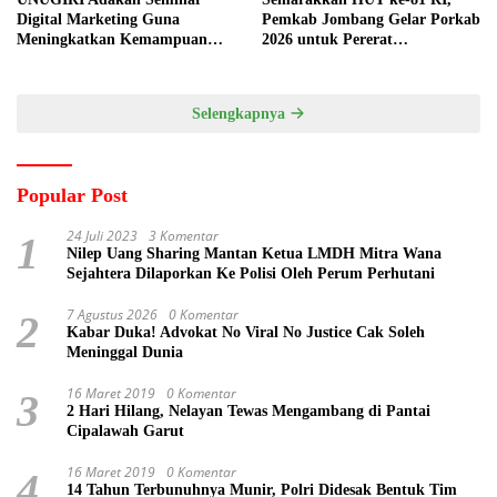
Digital Marketing Guna
Pemkab Jombang Gelar Porkab
Meningkatkan Kemampuan
2026 untuk Pererat
Pemasaran Produk UMKM
Kebersamaan ASN
Desa Prangi
Selengkapnya
Popular Post
24 Juli 2023
3 Komentar
1
Nilep Uang Sharing Mantan Ketua LMDH Mitra Wana
Sejahtera Dilaporkan Ke Polisi Oleh Perum Perhutani
7 Agustus 2026
0 Komentar
2
Kabar Duka! Advokat No Viral No Justice Cak Soleh
Meninggal Dunia
16 Maret 2019
0 Komentar
3
2 Hari Hilang, Nelayan Tewas Mengambang di Pantai
Cipalawah Garut
16 Maret 2019
0 Komentar
4
14 Tahun Terbunuhnya Munir, Polri Didesak Bentuk Tim