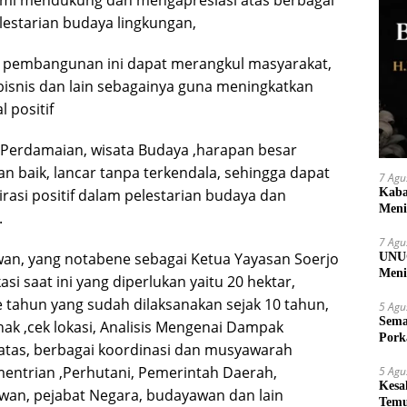
ami mendukung dan mengapresiasi atas berbagai
lestarian budaya lingkungan,
a pembangunan ini dapat merangkul masyarakat,
isnis dan lain sebagainya guna meningkatkan
 positif
Perdamaian, wisata Budaya ,harapan besar
n baik, lancar tanpa terkendala, sehingga dapat
7 Agu
Kaba
rasi positif dalam pelestarian budaya dan
Meni
.
7 Agu
an, yang notabene sebagai Ketua Yayasan Soerjo
UNUG
Meni
i saat ini yang diperlukan yaitu 20 hektar,
UMK
e tahun yang sudah dilaksanakan sejak 10 tahun,
5 Agu
Sema
hak ,cek lokasi, Analisis Mengenai Dampak
Pork
atas, berbagai koordinasi dan musyawarah
entrian ,Perhutani, Pemerintah Daerah,
5 Agu
Kesa
wan, pejabat Negara, budayawan dan lain
Temu