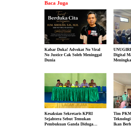
Baca Juga
Kabar Duka! Advokat No Viral
UNUGIRI
No Justice Cak Soleh Meninggal
Digital M
Dunia
Meningk
Pemasar
Prangi
Kesaksian Sekretaris KPRI
Tim PKM
Sejahtera Sebut Temukan
Teknolog
Pembukuan Ganda Diduga
Ikan Berb
Dilakukan Suyud
kepada N