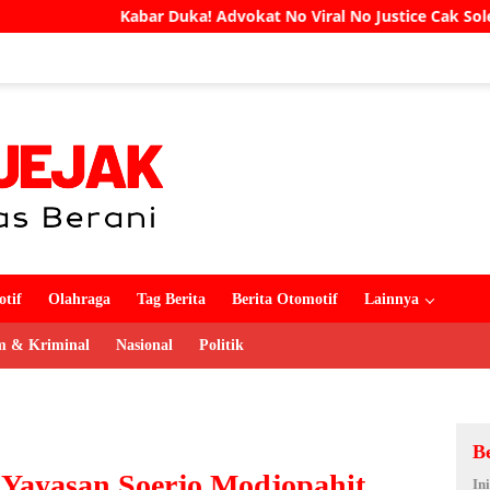
! Advokat No Viral No Justice Cak Soleh Meninggal Dunia
tif
Olahraga
Tag Berita
Berita Otomotif
Lainnya
 & Kriminal
Nasional
Politik
B
ayasan Soerjo Modjopahit
In