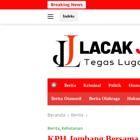
Langsung
Breaking News
Kabar Duka
ke
konten
Indeks
H
Berita
Kriminal
Politik
Otomo
o
m
Berita Otomotif
Berita Olahraga
Hukum
e
Beranda
Berita
Berita
,
Kehutanan
KPH Jombang Bersama Y