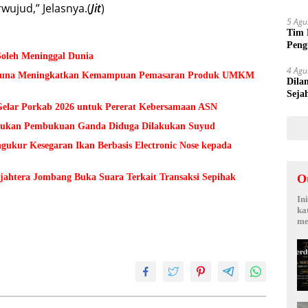
wujud,” Jelasnya.(
Jit
)
Suy
5 Agu
Tim 
Peng
Soleh Meninggal Dunia
kepa
4 Agu
 Guna Meningkatkan Kemampuan Pemasaran Produk UMKM
Dila
Seja
Sepi
lar Porkab 2026 untuk Pererat Kebersamaan ASN
Temukan Pembukuan Ganda Diduga Dilakukan Suyud
kur Kesegaran Ikan Berbasis Electronic Nose kepada
O
ejahtera Jombang Buka Suara Terkait Transaksi Sepihak
In
ka
me