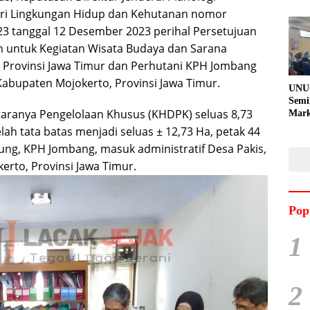
ri Lingkungan Hidup dan Kehutanan nomor
3 tanggal 12 Desember 2023 perihal Persetujuan
untuk Kegiatan Wisata Budaya dan Sarana
 Provinsi Jawa Timur dan Perhutani KPH Jombang
abupaten Mojokerto, Provinsi Jawa Timur.
UNU
Semi
taranya Pengelolaan Khusus (KHDPK) seluas 8,73
Mark
Meni
lah tata batas menjadi seluas ± 12,73 Ha, petak 44
Kem
g, KPH Jombang, masuk administratif Desa Pakis,
Pro
Pran
rto, Provinsi Jawa Timur.
Pop
1
2