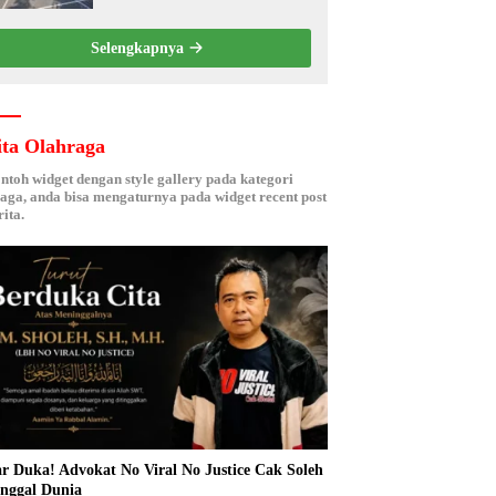
Kebersamaan ASN
Selengkapnya
ita Olahraga
ontoh widget dengan style gallery pada kategori
aga, anda bisa mengaturnya pada widget recent post
ita.
r Duka! Advokat No Viral No Justice Cak Soleh
nggal Dunia