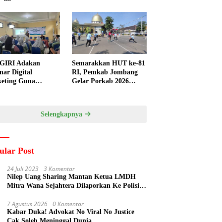
GIRI Adakan
Semarakkan HUT ke-81
nar Digital
RI, Pemkab Jombang
eting Guna
Gelar Porkab 2026
ngkatkan
untuk Pererat
ampuan Pemasaran
Kebersamaan ASN
duk UMKM Desa
Selengkapnya
gi
ular Post
24 Juli 2023
3 Komentar
Nilep Uang Sharing Mantan Ketua LMDH
Mitra Wana Sejahtera Dilaporkan Ke Polisi
Oleh Perum Perhutani
7 Agustus 2026
0 Komentar
Kabar Duka! Advokat No Viral No Justice
Cak Soleh Meninggal Dunia