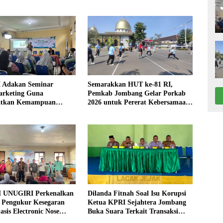
 Adakan Seminar
Semarakkan HUT ke-81 RI,
arketing Guna
Pemkab Jombang Gelar Porkab
atkan Kemampuan
2026 untuk Pererat Kebersamaan
an Produk UMKM Desa
ASN
 UNUGIRI Perkenalkan
Dilanda Fitnah Soal Isu Korupsi
i Pengukur Kesegaran
Ketua KPRI Sejahtera Jombang
asis Electronic Nose
Buka Suara Terkait Transaksi
elayan Tuban
Sepihak Oknum Manajer