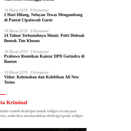
16 Maret 2019
0 Komentar
2 Hari Hilang, Nelayan Tewas Mengambang
di Pantai Cipalawah Garut
16 Maret 2019
0 Komentar
14 Tahun Terbunuhnya Munir, Polri Didesak
Bentuk Tim Khusus
16 Maret 2019
0 Komentar
Prabowo Resmikan Kantor DPD Gerindra di
Banten
16 Maret 2019
0 Komentar
Video: Kelemahan dan Kelebihan All New
Terios
ita Kriminal
dalah contoh deskripsi untuk widget recent post
ita, anda bisa memasukkan deskripsi pada widget