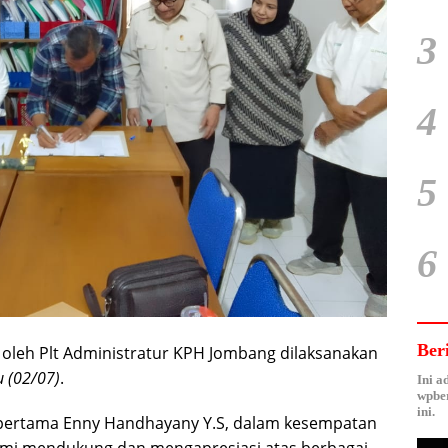
3
4
5
6
Ber
 oleh Plt Administratur KPH Jombang dilaksanakan
 (02/07)
.
Ini a
wpber
ini.
 pertama Enny Handhayany Y.S, dalam kesempatan