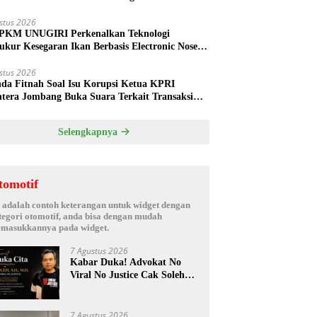
ud
stus 2026
PKM UNUGIRI Perkenalkan Teknologi
ukur Kesegaran Ikan Berbasis Electronic Nose
da Nelayan Tuban
stus 2026
nda Fitnah Soal Isu Korupsi Ketua KPRI
htera Jombang Buka Suara Terkait Transaksi
hak Oknum Manajer
Selengkapnya
tomotif
i adalah contoh keterangan untuk widget dengan
tegori otomotif, anda bisa dengan mudah
masukkannya pada widget.
7 Agustus 2026
Kabar Duka! Advokat No
Viral No Justice Cak Soleh
Meninggal Dunia
7 Agustus 2026