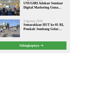
UNUGIRI Adakan Seminar
Digital Marketing Guna
Meningkatkan Kemampuan
Pemasaran Produk UMKM
Desa Prangi
5 Agustus 2026
Semarakkan HUT ke-81 RI,
Pemkab Jombang Gelar
Porkab 2026 untuk Pererat
Kebersamaan ASN
Selengkapnya