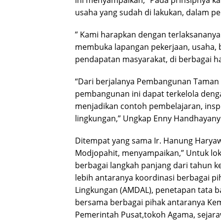
ini menyampaikan,” Pada prinsipnya k
usaha yang sudah di lakukan, dalam pe
” Kami harapkan dengan terlaksanany
membuka lapangan pekerjaan, usaha, b
pendapatan masyarakat, di berbagai hal
“Dari berjalanya Pembangunan Taman 
pembangunan ini dapat terkelola denga
menjadikan contoh pembelajaran, inspi
lingkungan,” Ungkap Enny Handhayany
Ditempat yang sama Ir. Hanung Haryaw
Modjopahit, menyampaikan,” Untuk lokas
berbagai langkah panjang dari tahun k
lebih antaranya koordinasi berbagai pi
Lingkungan (AMDAL), penetapan tata b
bersama berbagai pihak antaranya Kem
Pemerintah Pusat,tokoh Agama, sejara