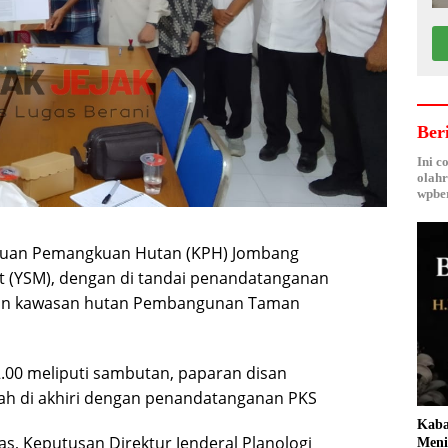
Ber
Ini c
olahr
wpber
tuan Pemangkuan Hutan (KPH) Jombang
 (YSM), dengan di tandai penandatanganan
naan kawasan hutan Pembangunan Taman
2.00 meliputi sambutan, paparan disan
ah di akhiri dengan penandatanganan PKS
Kaba
as, Keputusan Direktur Jenderal Planologi
Meni