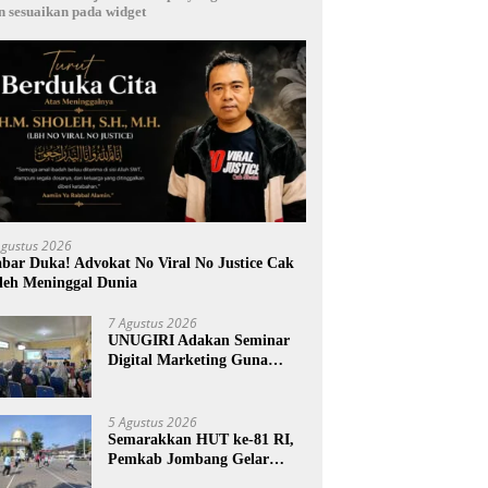
n sesuaikan pada widget
Agustus 2026
bar Duka! Advokat No Viral No Justice Cak
leh Meninggal Dunia
7 Agustus 2026
UNUGIRI Adakan Seminar
Digital Marketing Guna
Meningkatkan Kemampuan
Pemasaran Produk UMKM
Desa Prangi
5 Agustus 2026
Semarakkan HUT ke-81 RI,
Pemkab Jombang Gelar
Porkab 2026 untuk Pererat