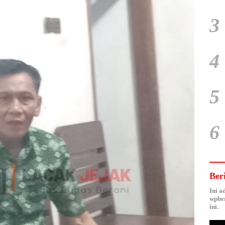
3
4
5
6
Ber
Ini a
wpber
ini.