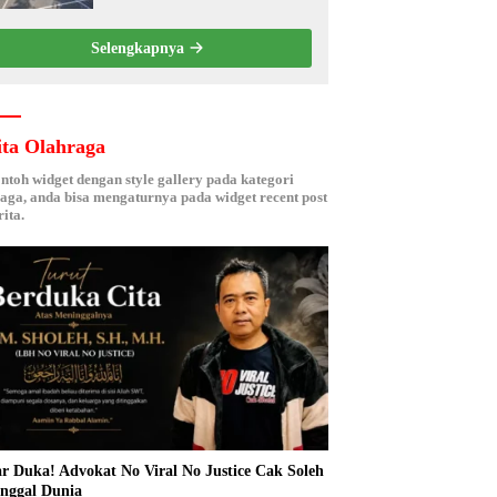
Kebersamaan ASN
Selengkapnya
ita Olahraga
ontoh widget dengan style gallery pada kategori
aga, anda bisa mengaturnya pada widget recent post
ita.
r Duka! Advokat No Viral No Justice Cak Soleh
nggal Dunia