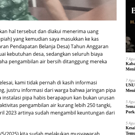
n hal tersebut dan diakui menerima uang
 rupiah) yang kemudian saya masukkan ke kas
ran Pendapatan Belanja Desa) Tahun Anggaran
uai kebutuhan desa, sedangkan seluruh biaya
7 Agu
aha pengambilan air bersih ditanggung mereka
Kaba
Meni
7 Agu
elesai, kami tidak pernah di kasih informasi
UNUG
, justru informasi dari warga bahwa jaringan pipa
Meni
UMK
ya instalasi pipa habis berapapun kan bukan urusan
5 Agu
tivitas pengambilan air kurang lebih 250 tangki,
Sema
pril 2023 artinya sudah mengambil keuntungan dari
Pork
5 Agu
Kesa
(19/5/2025) kita sudah melakukan musyawarah
Temu