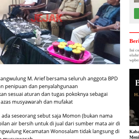
Ber
Ini c
olahr
wpber
rangwulung M. Arief bersama seluruh anggota BPD
n penipuan dan penyalahgunaan
an sesuai aturan dan tugas pokoknya sebagai
i azas musyawarah dan mufakat
ika ada seseorang sebut saja Momon (bukan nama
n air bersih untuk di jual dari sumber mata air di
ngwulung Kecamatan Wonosalam tidak langsung di
Kaba
Meni
ya musyawarah.