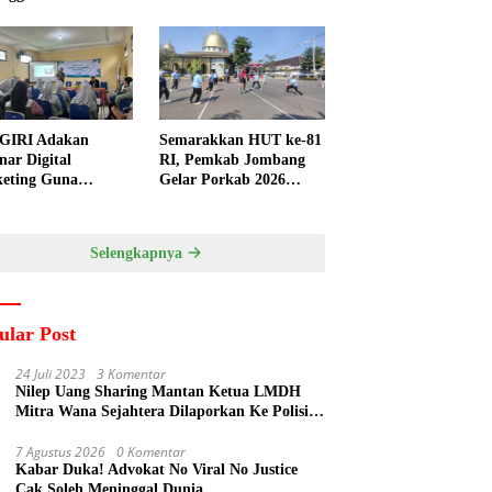
GIRI Adakan
Semarakkan HUT ke-81
nar Digital
RI, Pemkab Jombang
eting Guna
Gelar Porkab 2026
ngkatkan
untuk Pererat
ampuan Pemasaran
Kebersamaan ASN
duk UMKM Desa
Selengkapnya
gi
ular Post
24 Juli 2023
3 Komentar
Nilep Uang Sharing Mantan Ketua LMDH
Mitra Wana Sejahtera Dilaporkan Ke Polisi
Oleh Perum Perhutani
7 Agustus 2026
0 Komentar
Kabar Duka! Advokat No Viral No Justice
Cak Soleh Meninggal Dunia