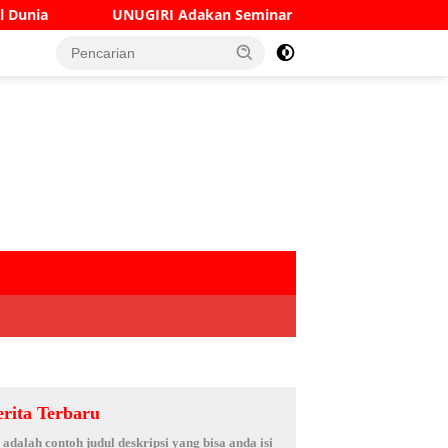
IRI Adakan Seminar Digital Marketing Guna Meningkatkan Ke
erita Terbaru
i adalah contoh judul deskripsi yang bisa anda isi