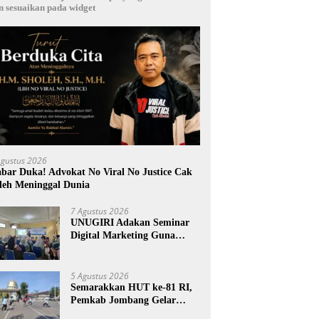
n sesuaikan pada widget
Agustus 2026
bar Duka! Advokat No Viral No Justice Cak
leh Meninggal Dunia
7 Agustus 2026
UNUGIRI Adakan Seminar
Digital Marketing Guna
Meningkatkan Kemampuan
Pemasaran Produk UMKM
Desa Prangi
5 Agustus 2026
Semarakkan HUT ke-81 RI,
Pemkab Jombang Gelar
Porkab 2026 untuk Pererat