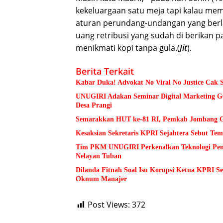
kekeluargaan satu meja tapi kalau mema
aturan perundang-undangan yang berla
uang retribusi yang sudah di berikan p
menikmati kopi tanpa gula.(
Jit
).
Berita Terkait
Kabar Duka! Advokat No Viral No Justice Cak 
UNUGIRI Adakan Seminar Digital Marketing
Desa Prangi
Semarakkan HUT ke-81 RI, Pemkab Jombang Ge
Kesaksian Sekretaris KPRI Sejahtera Sebut 
Tim PKM UNUGIRI Perkenalkan Teknologi Pengu
Nelayan Tuban
Dilanda Fitnah Soal Isu Korupsi Ketua KPRI S
Oknum Manajer
Post Views:
372