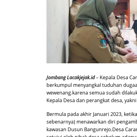
Jombang Lacakjejak.id
– Kepala Desa Ca
berkumpul menyangkal tuduhan dugaa
wewenang.karena semua sudah dilakuk
Kepala Desa dan perangkat desa, yakn
Bermula pada akhir Januari 2023, ket
sebenarnya) menawarkan diri pengambila
kawasan Dusun Bangunrejo.Desa Cara
setujui oleh pihak desa sebelum adan