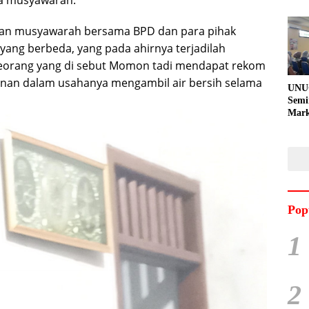
kan musyawarah bersama BPD dan para pihak
yang berbeda, yang pada ahirnya terjadilah
seorang yang di sebut Momon tadi mendapat rekom
izinan dalam usahanya mengambil air bersih selama
UNU
Semi
Mark
Meni
Kem
Pro
Pran
Pop
1
2