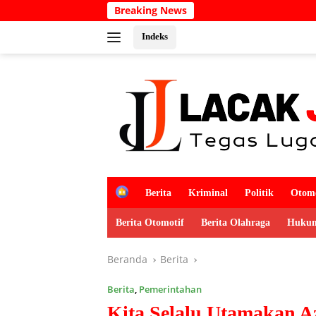
Langsung
Breaking News
Kabar Duka! Advok
ke
konten
Indeks
H
Berita
Kriminal
Politik
Otomo
o
m
Berita Otomotif
Berita Olahraga
Hukum
e
Beranda
Berita
Berita
,
Pemerintahan
Kita Selalu Utamakan 