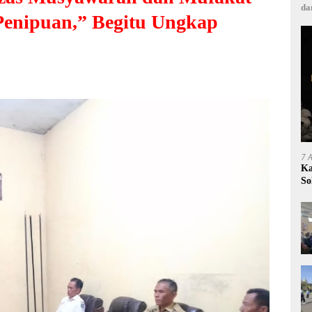
da
enipuan,” Begitu Ungkap
7 
Ka
So