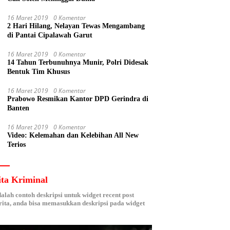
16 Maret 2019
0 Komentar
2 Hari Hilang, Nelayan Tewas Mengambang
di Pantai Cipalawah Garut
16 Maret 2019
0 Komentar
14 Tahun Terbunuhnya Munir, Polri Didesak
Bentuk Tim Khusus
16 Maret 2019
0 Komentar
Prabowo Resmikan Kantor DPD Gerindra di
Banten
16 Maret 2019
0 Komentar
Video: Kelemahan dan Kelebihan All New
Terios
ita Kriminal
dalah contoh deskripsi untuk widget recent post
ita, anda bisa memasukkan deskripsi pada widget