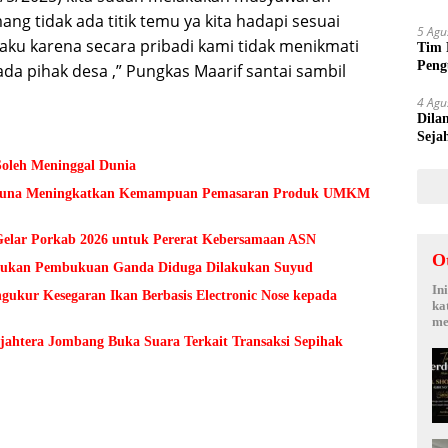
Suy
ng tidak ada titik temu ya kita hadapi sesuai
5 Agu
ku karena secara pribadi kami tidak menikmati
Tim 
Peng
ada pihak desa ,” Pungkas Maarif santai sambil
kepa
4 Agu
Dila
Seja
Sepi
Soleh Meninggal Dunia
 Guna Meningkatkan Kemampuan Pemasaran Produk UMKM
lar Porkab 2026 untuk Pererat Kebersamaan ASN
O
Temukan Pembukuan Ganda Diduga Dilakukan Suyud
In
kur Kesegaran Ikan Berbasis Electronic Nose kepada
ka
me
ejahtera Jombang Buka Suara Terkait Transaksi Sepihak