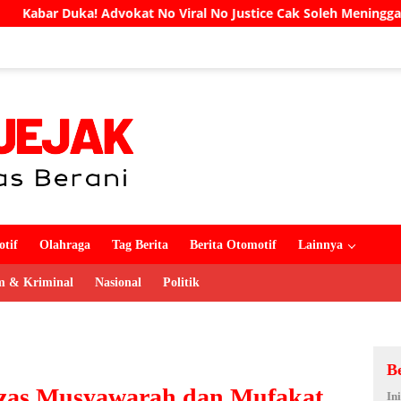
at No Viral No Justice Cak Soleh Meninggal Dunia
UNUG
tif
Olahraga
Tag Berita
Berita Otomotif
Lainnya
 & Kriminal
Nasional
Politik
B
Azas Musyawarah dan Mufakat
In