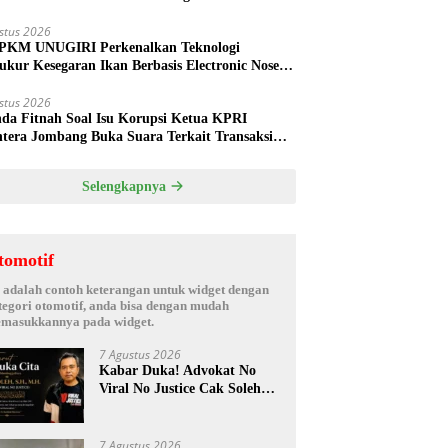
ud
stus 2026
PKM UNUGIRI Perkenalkan Teknologi
ukur Kesegaran Ikan Berbasis Electronic Nose
da Nelayan Tuban
stus 2026
nda Fitnah Soal Isu Korupsi Ketua KPRI
htera Jombang Buka Suara Terkait Transaksi
hak Oknum Manajer
Selengkapnya
tomotif
i adalah contoh keterangan untuk widget dengan
tegori otomotif, anda bisa dengan mudah
masukkannya pada widget.
7 Agustus 2026
Kabar Duka! Advokat No
Viral No Justice Cak Soleh
Meninggal Dunia
7 Agustus 2026