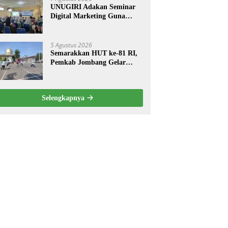
UNUGIRI Adakan Seminar
Digital Marketing Guna
Meningkatkan Kemampuan
Pemasaran Produk UMKM
Desa Prangi
5 Agustus 2026
Semarakkan HUT ke-81 RI,
Pemkab Jombang Gelar
Porkab 2026 untuk Pererat
Kebersamaan ASN
Selengkapnya