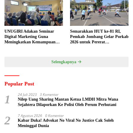
UNUGIRI Adakan Seminar
Semarakkan HUT ke-81 RI,
Digital Marketing Guna
Pemkab Jombang Gelar Porkab
Meningkatkan Kemampuan
2026 untuk Pererat
Pemasaran Produk UMKM
Kebersamaan ASN
Desa Prangi
Selengkapnya
Popular Post
24 Juli 2023
3 Komentar
1
Nilep Uang Sharing Mantan Ketua LMDH Mitra Wana
Sejahtera Dilaporkan Ke Polisi Oleh Perum Perhutani
7 Agustus 2026
0 Komentar
2
Kabar Duka! Advokat No Viral No Justice Cak Soleh
Meninggal Dunia