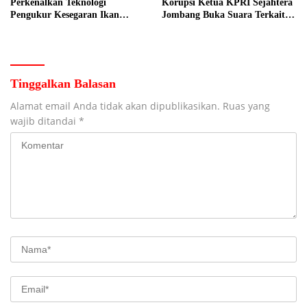
Perkenalkan Teknologi
Korupsi Ketua KPRI Sejahtera
Pengukur Kesegaran Ikan
Jombang Buka Suara Terkait
Berbasis Electronic Nose kepada
Transaksi Sepihak Oknum
Nelayan Tuban
Manajer
Tinggalkan Balasan
Alamat email Anda tidak akan dipublikasikan.
Ruas yang
wajib ditandai
*