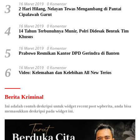
16 Maret 2019
0 Komentar
3
2 Hari Hilang, Nelayan Tewas Mengambang di Pantai
Cipalawah Garut
16 Maret 2019
0 Komentar
4
14 Tahun Terbunuhnya Munir, Polri Didesak Bentuk Tim
Khusus
16 Maret 2019
0 Komentar
5
Prabowo Resmikan Kantor DPD Gerindra di Banten
16 Maret 2019
0 Komentar
6
Video: Kelemahan dan Kelebihan All New Terios
Berita Kriminal
Ini adalah contoh deskripsi untuk widget recent post wpberita, anda bisa
memasukkan deskripsi pada widget ini.