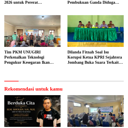
2026 untuk Pererat
Pembukuan Ganda Diduga
Kebersamaan ASN
Dilakukan Suyud
Tim PKM UNUGIRI
Dilanda Fitnah Soal Isu
Perkenalkan Teknologi
Korupsi Ketua KPRI Sejahtera
Pengukur Kesegaran Ikan
Jombang Buka Suara Terkait
Berbasis Electronic Nose kepada
Transaksi Sepihak Oknum
Nelayan Tuban
Manajer
Rekomendasi untuk kamu