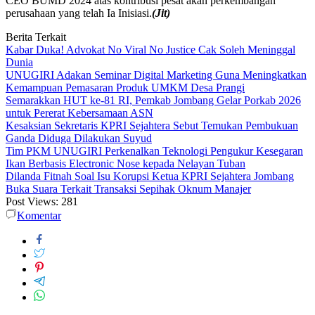
CEO BUMD 2024 atas kontribusi pesat akan perkembangan
perusahaan yang telah Ia Inisiasi.
(Jit)
Berita Terkait
Kabar Duka! Advokat No Viral No Justice Cak Soleh Meninggal
Dunia
UNUGIRI Adakan Seminar Digital Marketing Guna Meningkatkan
Kemampuan Pemasaran Produk UMKM Desa Prangi
Semarakkan HUT ke-81 RI, Pemkab Jombang Gelar Porkab 2026
untuk Pererat Kebersamaan ASN
Kesaksian Sekretaris KPRI Sejahtera Sebut Temukan Pembukuan
Ganda Diduga Dilakukan Suyud
Tim PKM UNUGIRI Perkenalkan Teknologi Pengukur Kesegaran
Ikan Berbasis Electronic Nose kepada Nelayan Tuban
Dilanda Fitnah Soal Isu Korupsi Ketua KPRI Sejahtera Jombang
Buka Suara Terkait Transaksi Sepihak Oknum Manajer
Post Views:
281
Komentar