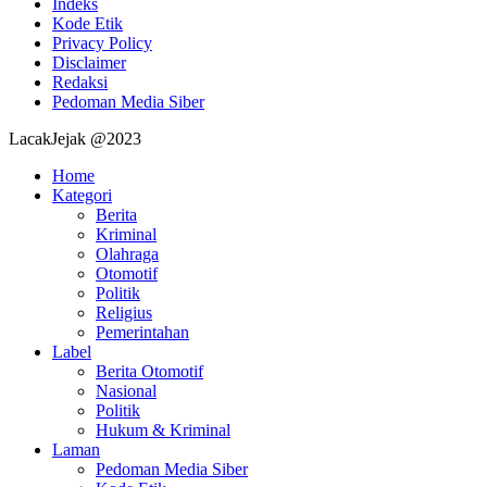
Indeks
Kode Etik
Privacy Policy
Disclaimer
Redaksi
Pedoman Media Siber
LacakJejak @2023
Home
Kategori
Berita
Kriminal
Olahraga
Otomotif
Politik
Religius
Pemerintahan
Label
Berita Otomotif
Nasional
Politik
Hukum & Kriminal
Laman
Pedoman Media Siber