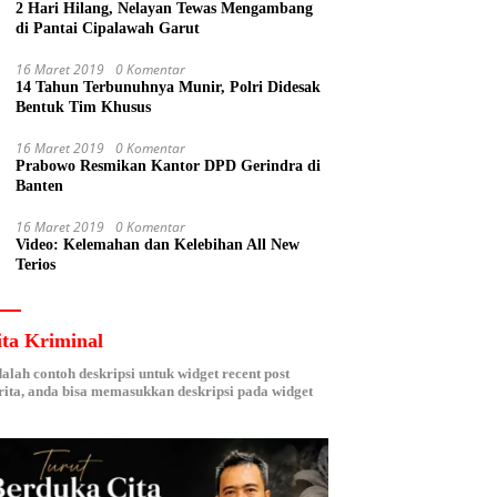
2 Hari Hilang, Nelayan Tewas Mengambang
di Pantai Cipalawah Garut
16 Maret 2019
0 Komentar
14 Tahun Terbunuhnya Munir, Polri Didesak
Bentuk Tim Khusus
16 Maret 2019
0 Komentar
Prabowo Resmikan Kantor DPD Gerindra di
Banten
16 Maret 2019
0 Komentar
Video: Kelemahan dan Kelebihan All New
Terios
ita Kriminal
dalah contoh deskripsi untuk widget recent post
ita, anda bisa memasukkan deskripsi pada widget