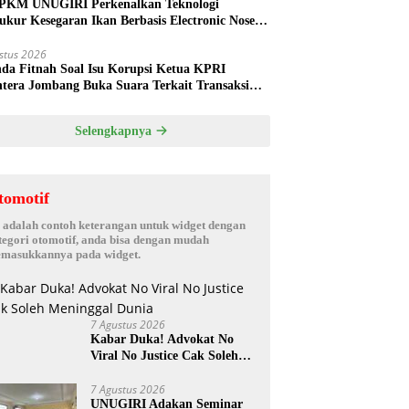
PKM UNUGIRI Perkenalkan Teknologi
ukur Kesegaran Ikan Berbasis Electronic Nose
da Nelayan Tuban
stus 2026
nda Fitnah Soal Isu Korupsi Ketua KPRI
htera Jombang Buka Suara Terkait Transaksi
hak Oknum Manajer
Selengkapnya
tomotif
i adalah contoh keterangan untuk widget dengan
tegori otomotif, anda bisa dengan mudah
masukkannya pada widget.
7 Agustus 2026
Kabar Duka! Advokat No
Viral No Justice Cak Soleh
Meninggal Dunia
7 Agustus 2026
UNUGIRI Adakan Seminar