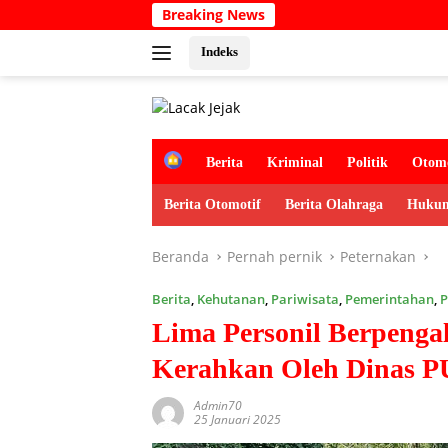
Langsung
Breaking News
Ka
ke
konten
Indeks
H
Berita
Kriminal
Politik
Otomo
o
m
Berita Otomotif
Berita Olahraga
Hukum
e
Beranda
Pernah pernik
Peternakan
Berita
,
Kehutanan
,
Pariwisata
,
Pemerintahan
,
P
Lima Personil Berpenga
Kerahkan Oleh Dinas 
Admin70
25 Januari 2025