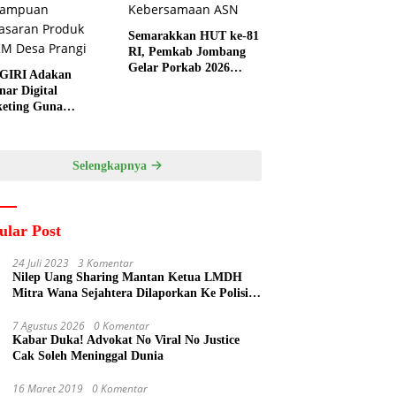
Semarakkan HUT ke-81
RI, Pemkab Jombang
Gelar Porkab 2026
GIRI Adakan
untuk Pererat
nar Digital
Kebersamaan ASN
eting Guna
ngkatkan
ampuan Pemasaran
duk UMKM Desa
Selengkapnya
gi
ular Post
24 Juli 2023
3 Komentar
Nilep Uang Sharing Mantan Ketua LMDH
Mitra Wana Sejahtera Dilaporkan Ke Polisi
Oleh Perum Perhutani
7 Agustus 2026
0 Komentar
Kabar Duka! Advokat No Viral No Justice
Cak Soleh Meninggal Dunia
16 Maret 2019
0 Komentar