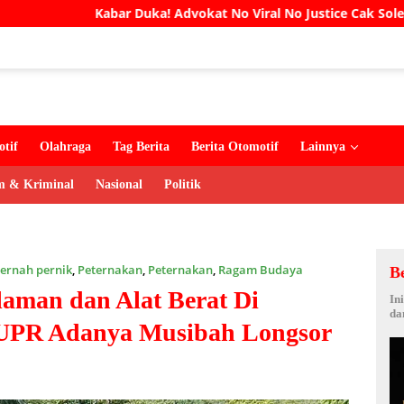
bar Duka! Advokat No Viral No Justice Cak Soleh Meninggal Dun
tif
Olahraga
Tag Berita
Berita Otomotif
Lainnya
 & Kriminal
Nasional
Politik
ernah pernik
,
Peternakan
,
Peternakan
,
Ragam Budaya
B
laman dan Alat Berat Di
In
da
PUPR Adanya Musibah Longsor