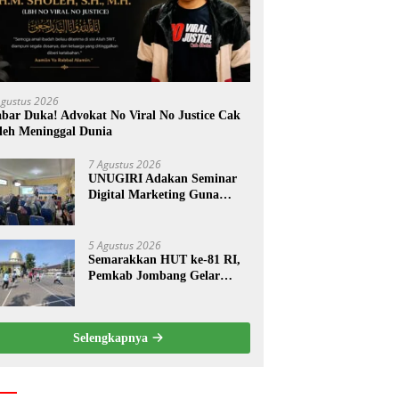
Agustus 2026
bar Duka! Advokat No Viral No Justice Cak
leh Meninggal Dunia
7 Agustus 2026
UNUGIRI Adakan Seminar
Digital Marketing Guna
Meningkatkan Kemampuan
Pemasaran Produk UMKM
Desa Prangi
5 Agustus 2026
Semarakkan HUT ke-81 RI,
Pemkab Jombang Gelar
Porkab 2026 untuk Pererat
Kebersamaan ASN
Selengkapnya