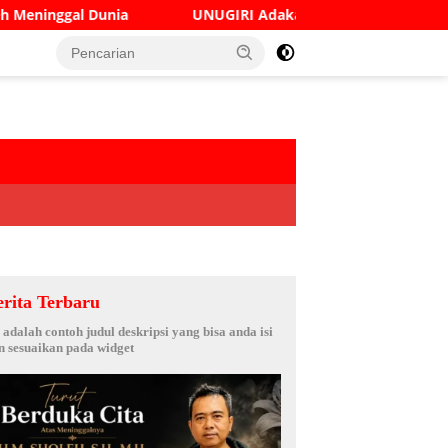
ia
UNUGIRI Adakan Seminar Digital Marketing Guna M
erita Terbaru
i adalah contoh judul deskripsi yang bisa anda isi
n sesuaikan pada widget