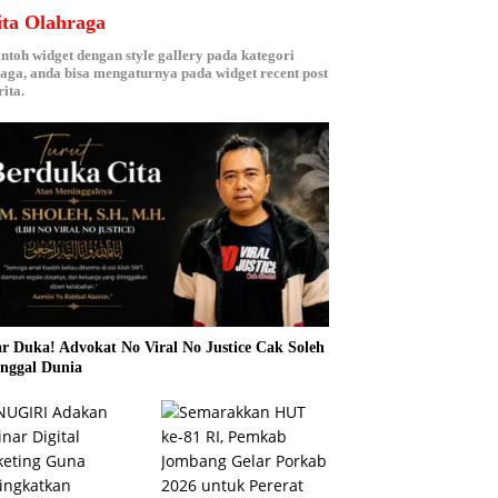
ita Olahraga
ontoh widget dengan style gallery pada kategori
aga, anda bisa mengaturnya pada widget recent post
ita.
r Duka! Advokat No Viral No Justice Cak Soleh
nggal Dunia