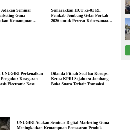
 Adakan Seminar
Semarakkan HUT ke-81 RI,
arketing Guna
Pemkab Jombang Gelar Porkab
atkan Kemampuan
2026 untuk Pererat Kebersamaan
an Produk UMKM Desa
ASN
 UNUGIRI Perkenalkan
Dilanda Fitnah Soal Isu Korupsi
i Pengukur Kesegaran
Ketua KPRI Sejahtera Jombang
asis Electronic Nose
Buka Suara Terkait Transaksi
elayan Tuban
Sepihak Oknum Manajer
UNUGIRI Adakan Seminar Digital Marketing Guna
Meningkatkan Kemampuan Pemasaran Produk