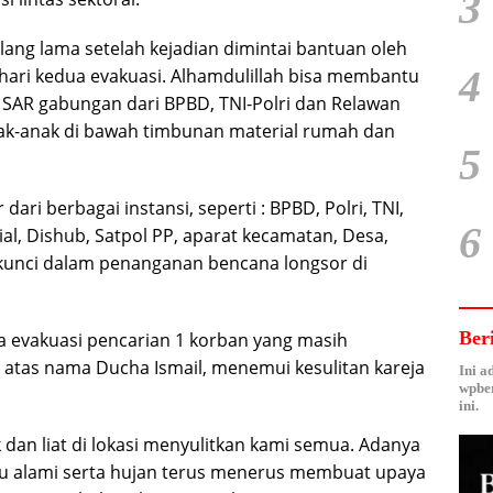
3
elang lama setelah kejadian dimintai bantuan oleh
4
hari kedua evakuasi. Alhamdulillah bisa membantu
 SAR gabungan dari BPBD, TNI-Polri dan Relawan
ak-anak di bawah timbunan material rumah dan
5
ari berbagai instansi, seperti : BPBD, Polri, TNI,
6
al, Dishub, Satpol PP, aparat kecamatan, Desa,
kunci dalam penanganan bencana longsor di
Ber
 evakuasi pencarian 1 korban yang masih
atas nama Ducha Ismail, menemui kesulitan kareja
Ini a
wpber
ini.
 dan liat di lokasi menyulitkan kami semua. Adanya
u alami serta hujan terus menerus membuat upaya