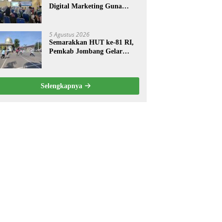
Digital Marketing Guna
Meningkatkan Kemampuan
Pemasaran Produk UMKM
Desa Prangi
5 Agustus 2026
Semarakkan HUT ke-81 RI,
Pemkab Jombang Gelar
Porkab 2026 untuk Pererat
Kebersamaan ASN
Selengkapnya