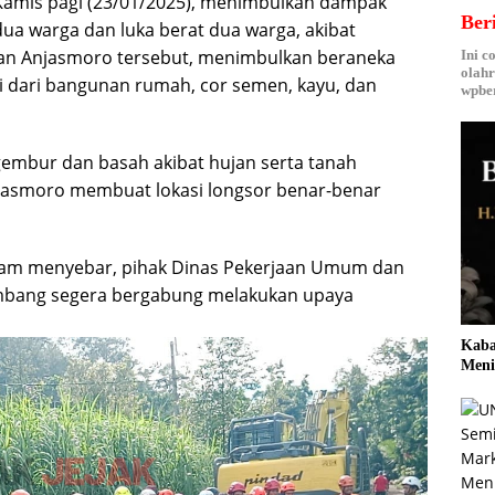
amis pagi (23/01/2025), menimbulkan dampak
Ber
 dua warga dan luka berat dua warga, akibat
gan Anjasmoro tersebut, menimbulkan beraneka
Ini c
olahr
i dari bangunan rumah, cor semen, kayu, dan
wpber
 gembur dan basah akibat hujan serta tanah
jasmoro membuat lokasi longsor benar-benar
lam menyebar, pihak Dinas Pekerjaan Umum dan
mbang segera bergabung melakukan upaya
Kaba
Meni