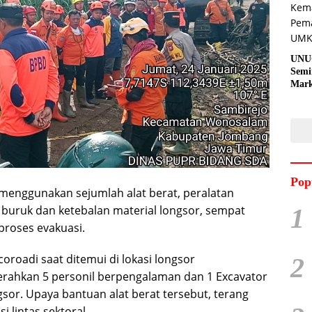
UNU
Semi
Mark
Meni
Kem
Pro
Pran
Pop
menggunakan sejumlah alat berat, peralatan
1
buruk dan ketebalan material longsor, sempat
roses evakuasi.
roadi saat ditemui di lokasi longsor
2
rahkan 5 personil berpengalaman dan 1 Excavator
gsor. Upaya bantuan alat berat tersebut, terang
 lintas sektoral.