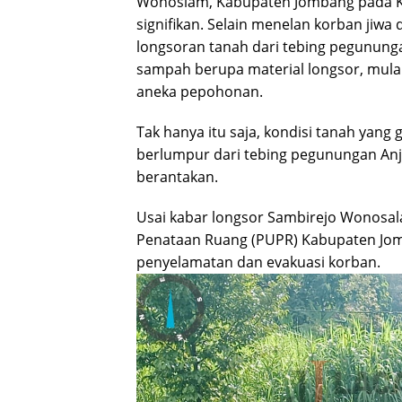
Wonoslam, Kabupaten Jombang pada K
signifikan. Selain menelan korban jiwa
longsoran tanah dari tebing pegunun
sampah berupa material longsor, mula
aneka pepohonan.
Tak hanya itu saja, kondisi tanah yang
berlumpur dari tebing pegunungan An
berantakan.
Usai kabar longsor Sambirejo Wonosa
Penataan Ruang (PUPR) Kabupaten Jo
penyelamatan dan evakuasi korban.