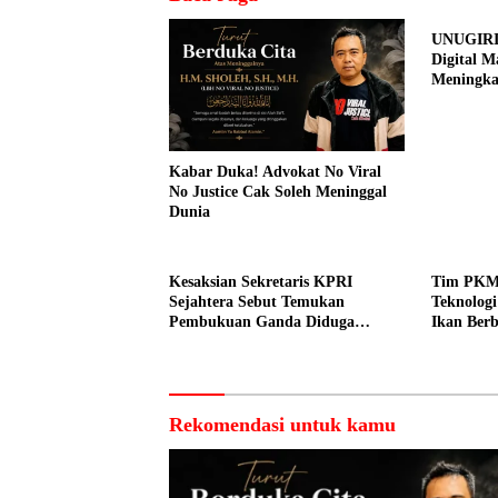
UNUGIRI
Digital M
Meningk
Pemasar
Prangi
Kabar Duka! Advokat No Viral
No Justice Cak Soleh Meninggal
Dunia
Kesaksian Sekretaris KPRI
Tim PKM
Sejahtera Sebut Temukan
Teknolog
Pembukuan Ganda Diduga
Ikan Berb
Dilakukan Suyud
kepada N
Rekomendasi untuk kamu