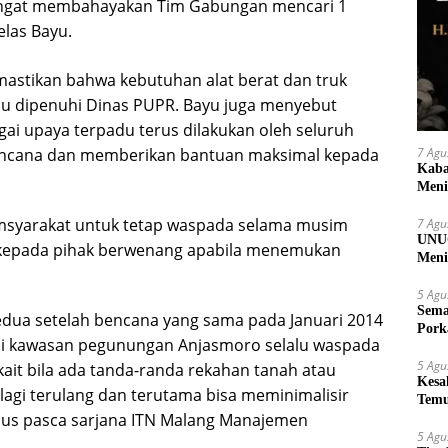
sangat membahayakan Tim Gabungan mencari 1
elas Bayu.
stikan bahwa kebutuhan alat berat dan truk
alu dipenuhi Dinas PUPR. Bayu juga menyebut
gai upaya terpadu terus dilakukan oleh seluruh
7 Agu
ncana dan memberikan bantuan maksimal kepada
Kaba
Meni
 msyarakat untuk tetap waspada selama musim
7 Agu
UNUG
 kepada pihak berwenang apabila menemukan
Meni
UMK
5 Agu
Sema
kedua setelah bencana yang sama pada Januari 2014
Pork
 di kawasan pegunungan Anjasmoro selalu waspada
5 Agu
ait bila ada tanda-randa rekahan tanah atau
Kesa
lagi terulang dan terutama bisa meminimalisir
Temu
mnus pasca sarjana ITN Malang Manajemen
Suy
5 Agu