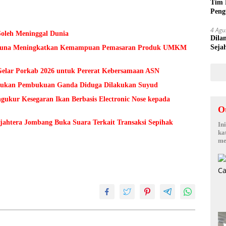
Tim 
Peng
kepa
4 Agu
Soleh Meninggal Dunia
Dila
Seja
 Guna Meningkatkan Kemampuan Pemasaran Produk UMKM
Sepi
lar Porkab 2026 untuk Pererat Kebersamaan ASN
Temukan Pembukuan Ganda Diduga Dilakukan Suyud
kur Kesegaran Ikan Berbasis Electronic Nose kepada
O
ejahtera Jombang Buka Suara Terkait Transaksi Sepihak
In
ka
me