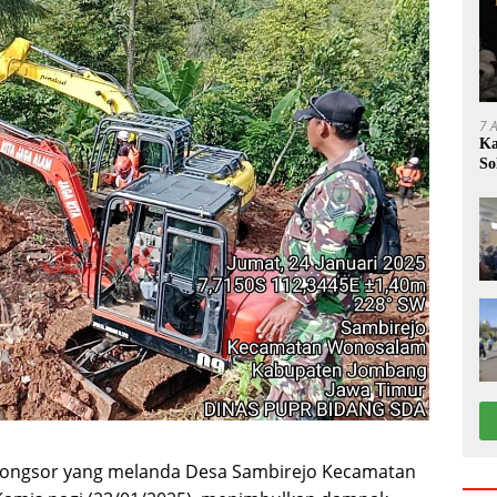
7 
Ka
So
longsor yang melanda Desa Sambirejo Kecamatan