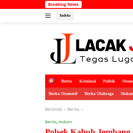
Langsung
Breaking News
Kabar Duk
ke
konten
Indeks
H
Berita
Kriminal
Politik
Otomo
o
m
Berita Otomotif
Berita Olahraga
Hukum
e
Beranda
Berita
Berita
,
Hukum
Polsek Kabuh Jombang 