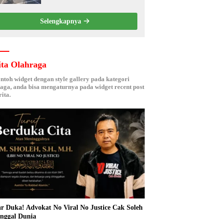
Kebersamaan ASN
Selengkapnya
ita Olahraga
ontoh widget dengan style gallery pada kategori
aga, anda bisa mengaturnya pada widget recent post
ita.
r Duka! Advokat No Viral No Justice Cak Soleh
nggal Dunia