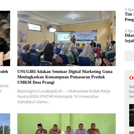
Suy
5 Agu
Tim 
Peng
kepa
4 Agu
Dila
Seja
Sepi
Soleh
UNUGIRI Adakan Seminar Digital Marketing Guna
O
Meningkatkan Kemampuan Pemasaran Produk
UMKM Desa Prangi
dunia
In
8,
Bojonegoro Lacakjejak.id – – Mahasiswa Kuliah Kerja
ka
Nyata (KKN) PINTAR Kelompok 16 Universitas
me
Nahdlatul Ulama…