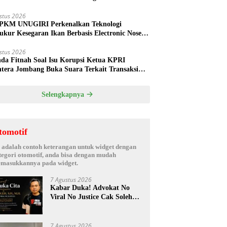
ud
stus 2026
PKM UNUGIRI Perkenalkan Teknologi
ukur Kesegaran Ikan Berbasis Electronic Nose
da Nelayan Tuban
stus 2026
nda Fitnah Soal Isu Korupsi Ketua KPRI
htera Jombang Buka Suara Terkait Transaksi
hak Oknum Manajer
Selengkapnya
tomotif
i adalah contoh keterangan untuk widget dengan
tegori otomotif, anda bisa dengan mudah
masukkannya pada widget.
7 Agustus 2026
Kabar Duka! Advokat No
Viral No Justice Cak Soleh
Meninggal Dunia
7 Agustus 2026