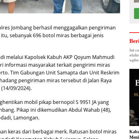
olres Jombang berhasil menggagalkan pengiriman
itu, sebanyak 696 botol miras berbagai jenis
Ber
Ini c
olahr
adi melalui Kapolsek Kabuh AKP Qoyum Mahmudi
wpber
 informasi masyarakat terkait pengirimi miras
rto. Tim Gabungan Unit Samapta dan Unit Reskrim
adang pengiriman miras tersebut di Jalan Raya
(14/09/2024).
ghentikan mobil pikap bernopol S 9951 JA yang
bang. Pikap ini dikemudikan Abdul Wahab (48),
odadi, Lamongan.
 keras dari berbagai merk. Ratusan botol miras
Kaba
Meni