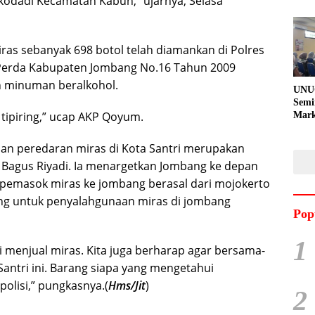
ukodadi Kecamatan Kabuh,” ujarnya, Selasa
miras sebanyak 698 botol telah diamankan di Polres
1 Perda Kabupaten Jombang No.16 Tahun 2009
 minuman beralkohol.
UNU
Semi
 tipiring,” ucap AKP Qoyum.
Mark
Meni
Kem
n peredaran miras di Kota Santri merupakan
Pro
Bagus Riyadi. Ia menargetkan Jombang ke depan
Pran
 pemasok miras ke jombang berasal dari mojokerto
ang untuk penyalahgunaan miras di jombang
Pop
1
 menjual miras. Kita juga berharap agar bersama-
antri ini. Barang siapa yang mengetahui
olisi,” pungkasnya.(
Hms/Jit
)
2