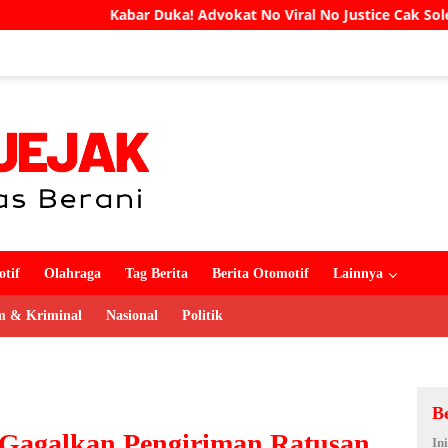
a! Advokat No Viral No Justice Cak Soleh Meninggal Dunia
tif
Olahraga
Tag Berita
Berita Otomotif
Lainnya
 & Kriminal
Nasional
Politik
B
Gagalkan Pengiriman Ratusan
In