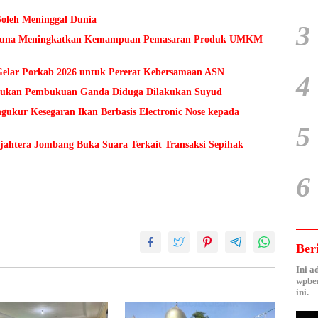
Soleh Meninggal Dunia
3
 Guna Meningkatkan Kemampuan Pemasaran Produk UMKM
lar Porkab 2026 untuk Pererat Kebersamaan ASN
4
Temukan Pembukuan Ganda Diduga Dilakukan Suyud
kur Kesegaran Ikan Berbasis Electronic Nose kepada
5
ejahtera Jombang Buka Suara Terkait Transaksi Sepihak
6
Ber
Ini a
wpber
ini.