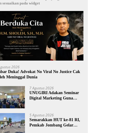
n sesuaikan pada widget
Agustus 2026
bar Duka! Advokat No Viral No Justice Cak
leh Meninggal Dunia
7 Agustus 2026
UNUGIRI Adakan Seminar
Digital Marketing Guna
Meningkatkan Kemampuan
Pemasaran Produk UMKM
Desa Prangi
5 Agustus 2026
Semarakkan HUT ke-81 RI,
Pemkab Jombang Gelar
Porkab 2026 untuk Pererat