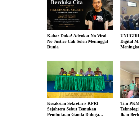
Kabar Duka! Advokat No Viral
UNUGIRI
No Justice Cak Soleh Meninggal
Digital M
Dunia
Meningk
Pemasar
Prangi
Kesaksian Sekretaris KPRI
Tim PKM
Sejahtera Sebut Temukan
Teknolog
Pembukuan Ganda Diduga
Ikan Berb
Dilakukan Suyud
kepada N