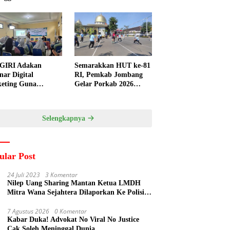
GIRI Adakan
Semarakkan HUT ke-81
nar Digital
RI, Pemkab Jombang
eting Guna
Gelar Porkab 2026
ngkatkan
untuk Pererat
ampuan Pemasaran
Kebersamaan ASN
duk UMKM Desa
Selengkapnya
gi
ular Post
24 Juli 2023
3 Komentar
Nilep Uang Sharing Mantan Ketua LMDH
Mitra Wana Sejahtera Dilaporkan Ke Polisi
Oleh Perum Perhutani
7 Agustus 2026
0 Komentar
Kabar Duka! Advokat No Viral No Justice
Cak Soleh Meninggal Dunia