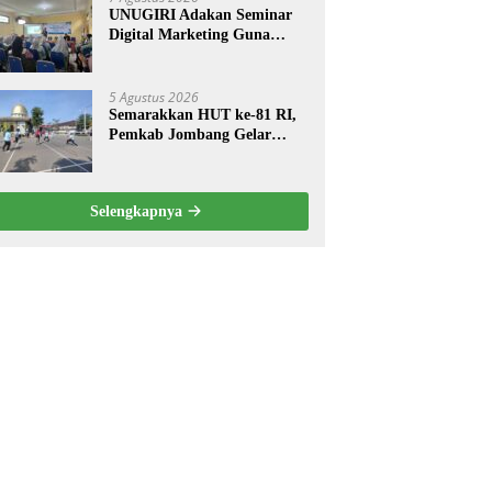
UNUGIRI Adakan Seminar
Digital Marketing Guna
Meningkatkan Kemampuan
Pemasaran Produk UMKM
Desa Prangi
5 Agustus 2026
Semarakkan HUT ke-81 RI,
Pemkab Jombang Gelar
Porkab 2026 untuk Pererat
Kebersamaan ASN
Selengkapnya