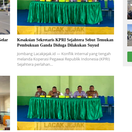
elar
Kesaksian Sekretaris KPRI Sejahtera Sebut Temukan
Pembukuan Ganda Diduga Dilakukan Suyud
Jombang Lacakjejak.id — Konflik internal yang tengah
melanda Koperasi Pegawai Republik Indonesia (KPRI)
Sejahtera perlahan…