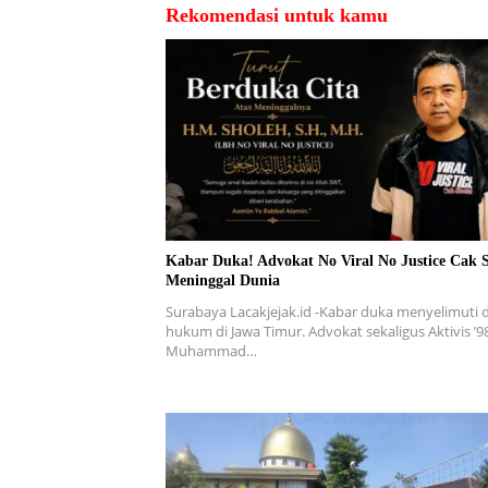
Rekomendasi untuk kamu
Kabar Duka! Advokat No Viral No Justice Cak 
Meninggal Dunia
Surabaya Lacakjejak.id -Kabar duka menyelimuti 
hukum di Jawa Timur. Advokat sekaligus Aktivis ’9
Muhammad…