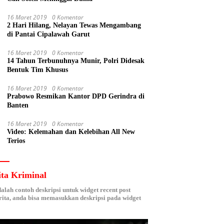
16 Maret 2019
0 Komentar
2 Hari Hilang, Nelayan Tewas Mengambang
di Pantai Cipalawah Garut
16 Maret 2019
0 Komentar
14 Tahun Terbunuhnya Munir, Polri Didesak
Bentuk Tim Khusus
16 Maret 2019
0 Komentar
Prabowo Resmikan Kantor DPD Gerindra di
Banten
16 Maret 2019
0 Komentar
Video: Kelemahan dan Kelebihan All New
Terios
ita Kriminal
dalah contoh deskripsi untuk widget recent post
ita, anda bisa memasukkan deskripsi pada widget