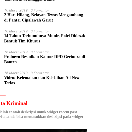
16 Maret 2019
0 Komentar
2 Hari Hilang, Nelayan Tewas Mengambang
di Pantai Cipalawah Garut
16 Maret 2019
0 Komentar
14 Tahun Terbunuhnya Munir, Polri Didesak
Bentuk Tim Khusus
16 Maret 2019
0 Komentar
Prabowo Resmikan Kantor DPD Gerindra di
Banten
16 Maret 2019
0 Komentar
Video: Kelemahan dan Kelebihan All New
Terios
ita Kriminal
dalah contoh deskripsi untuk widget recent post
ita, anda bisa memasukkan deskripsi pada widget