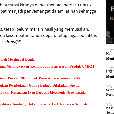
aih prestasi kiranya dapat menjadi pemacu untuk
 dapat menjadi penyemangat dalam latihan sehingga
as, tetapi belum meraih hasil yang memuaskan,
da kesempatan tahun depan, tetap jaga sportifitas
ri.(
Hms/Jit
)
7 Agu
Kaba
Meni
Soleh Meninggal Dunia
 Guna Meningkatkan Kemampuan Pemasaran Produk UMKM
7 Agu
UNUG
Meni
lar Porkab 2026 untuk Pererat Kebersamaan ASN
UMK
Temukan Pembukuan Ganda Diduga Dilakukan Suyud
5 Agu
Sema
kur Kesegaran Ikan Berbasis Electronic Nose kepada
Pork
5 Agu
ejahtera Jombang Buka Suara Terkait Transaksi Sepihak
Kesa
Temu