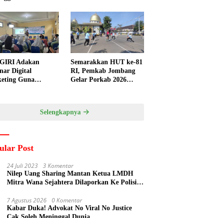
GIRI Adakan
Semarakkan HUT ke-81
nar Digital
RI, Pemkab Jombang
eting Guna
Gelar Porkab 2026
ngkatkan
untuk Pererat
ampuan Pemasaran
Kebersamaan ASN
duk UMKM Desa
Selengkapnya
gi
ular Post
24 Juli 2023
3 Komentar
Nilep Uang Sharing Mantan Ketua LMDH
Mitra Wana Sejahtera Dilaporkan Ke Polisi
Oleh Perum Perhutani
7 Agustus 2026
0 Komentar
Kabar Duka! Advokat No Viral No Justice
Cak Soleh Meninggal Dunia