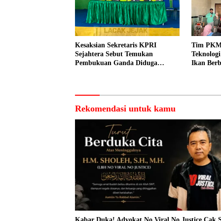
Kesaksian Sekretaris KPRI
Tim PKM
Sejahtera Sebut Temukan
Teknolog
Pembukuan Ganda Diduga
Ikan Berb
Dilakukan Suyud
kepada N
Rekomendasi untuk kamu
Kabar Duka! Advokat No Viral No Justice Cak 