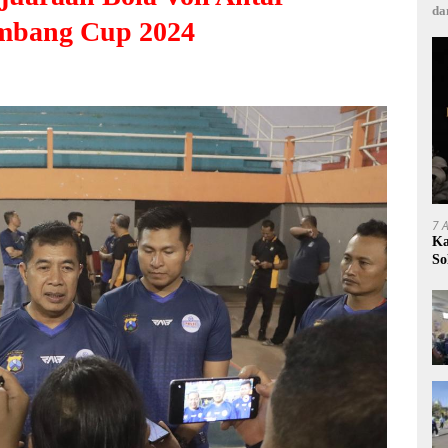
da
mbang Cup 2024
7 
Ka
So