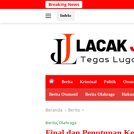
Langsung
Breaking News
Kabar Du
ke
konten
Indeks
H
Berita
Kriminal
Politik
Otomo
o
m
Berita Otomotif
Berita Olahraga
Hukum
e
Beranda
Berita
Berita
,
Olahraga
Final dan Penutupan Ke