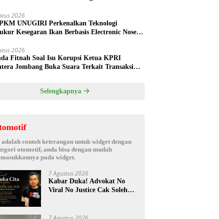
ud
stus 2026
PKM UNUGIRI Perkenalkan Teknologi
ukur Kesegaran Ikan Berbasis Electronic Nose
da Nelayan Tuban
stus 2026
nda Fitnah Soal Isu Korupsi Ketua KPRI
htera Jombang Buka Suara Terkait Transaksi
hak Oknum Manajer
Selengkapnya
tomotif
i adalah contoh keterangan untuk widget dengan
tegori otomotif, anda bisa dengan mudah
masukkannya pada widget.
7 Agustus 2026
Kabar Duka! Advokat No
Viral No Justice Cak Soleh
Meninggal Dunia
7 Agustus 2026