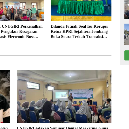
 UNUGIRI Perkenalkan
Dilanda Fitnah Soal Isu Korupsi
i Pengukur Kesegaran
Ketua KPRI Sejahtera Jombang
asis Electronic Nose
Buka Suara Terkait Transaksi
elayan Tuban
Sepihak Oknum Manajer
Soleh
UNUGIRI Adakan Seminar Digital Marketing Guna