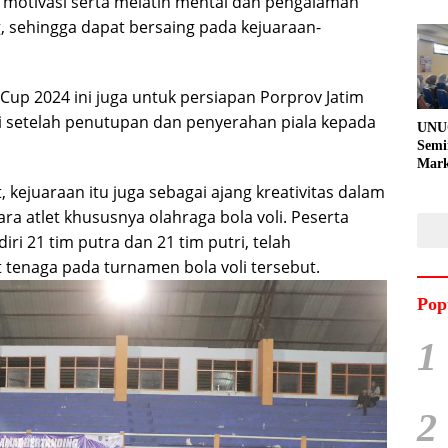
 motivasi serta melatih mental dan pengalaman
, sehingga dapat bersaing pada kejuaraan-
Cup 2024 ini juga untuk persiapan Porprov Jatim
i setelah penutupan dan penyerahan piala kepada
UNU
Semi
Mark
Meni
, kejuaraan itu juga sebagai ajang kreativitas dalam
Kem
para atlet khususnya olahraga bola voli. Peserta
Pro
Pran
iri 21 tim putra dan 21 tim putri, telah
t tenaga pada turnamen bola voli tersebut.
Pop
1
2