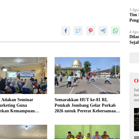
Suy
5 Agu
Tim 
Peng
kepa
4 Agu
Dila
Seja
Sepi
O
In
ka
me
 Adakan Seminar
Semarakkan HUT ke-81 RI,
arketing Guna
Pemkab Jombang Gelar Porkab
atkan Kemampuan
2026 untuk Pererat Kebersamaan
an Produk UMKM Desa
ASN