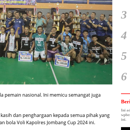
3
4
5
6
da pemain nasional. Ini memicu semangat juga
Ber
Ini a
kasih dan penghargaan kepada semua pihak yang
wpber
ini.
aan bola Voli Kapolres Jombang Cup 2024 ini.