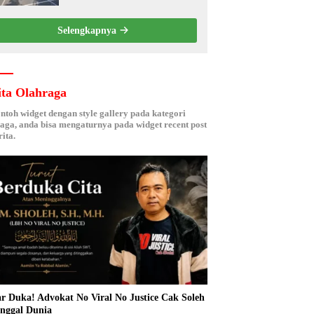
Kebersamaan ASN
Selengkapnya
ita Olahraga
ontoh widget dengan style gallery pada kategori
aga, anda bisa mengaturnya pada widget recent post
ita.
r Duka! Advokat No Viral No Justice Cak Soleh
nggal Dunia