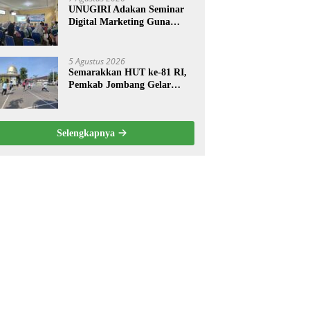
UNUGIRI Adakan Seminar
Digital Marketing Guna
Meningkatkan Kemampuan
Pemasaran Produk UMKM
Desa Prangi
5 Agustus 2026
Semarakkan HUT ke-81 RI,
Pemkab Jombang Gelar
Porkab 2026 untuk Pererat
Kebersamaan ASN
Selengkapnya