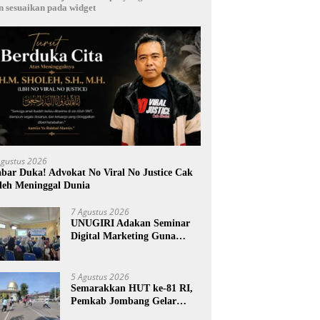
n sesuaikan pada widget
Agustus 2026
bar Duka! Advokat No Viral No Justice Cak
leh Meninggal Dunia
7 Agustus 2026
UNUGIRI Adakan Seminar
Digital Marketing Guna
Meningkatkan Kemampuan
Pemasaran Produk UMKM
Desa Prangi
5 Agustus 2026
Semarakkan HUT ke-81 RI,
Pemkab Jombang Gelar
Porkab 2026 untuk Pererat