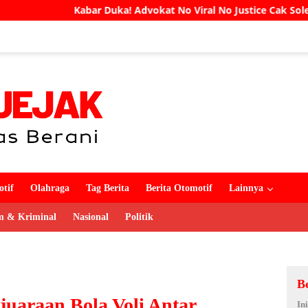
ka! Advokat No Viral No Justice Cak Soleh Meninggal Dunia
tif
Olahraga
Tag Berita
Berita Otomotif
Lainnya
 & Kriminal
Nasional
Politik
B
juaraan Bola Voli Antar
In