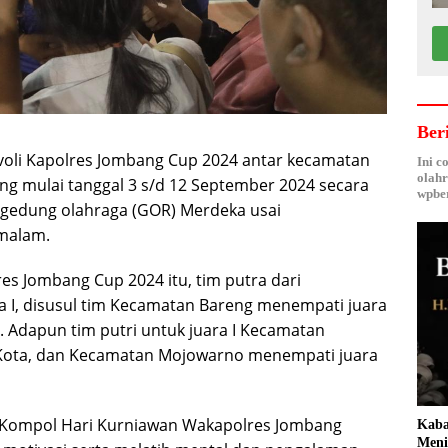
Ber
voli Kapolres Jombang Cup 2024 antar kecamatan
Ini c
olahr
g mulai tanggal 3 s/d 12 September 2024 secara
wpber
i gedung olahraga (GOR) Merdeka usai
 malam.
res Jombang Cup 2024 itu, tim putra dari
a I, disusul tim Kecamatan Bareng menempati juara
I. Adapun tim putri untuk juara I Kecamatan
 Kota, dan Kecamatan Mojowarno menempati juara
 Kompol Hari Kurniawan Wakapolres Jombang
Kaba
Meni