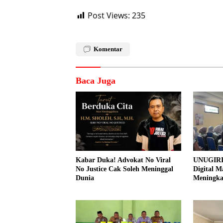
Post Views:
235
Komentar
Baca Juga
Kabar Duka! Advokat No Viral
UNUGIRI
No Justice Cak Soleh Meninggal
Digital M
Dunia
Meningk
Pemasar
Prangi