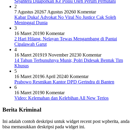
Sejahtera Dilaporkan Ke Polisi Oleh Perum Perhutani
2
7 Agustus 2026
7 Agustus 2026
0 Komentar
Kabar Duka! Advokat No Viral No Justice Cak Soleh
Meninggal Dunia
3
16 Maret 2019
0 Komentar
2 Hari Hilang, Nelayan Tewas Mengambang di Pantai
Cipalawah Garut
4
16 Maret 2019
19 November 2023
0 Komentar
14 Tahun Terbunuhnya Munir, Polri Didesak Bentuk Tim
Khusus
5
16 Maret 2019
6 April 2024
0 Komentar
Prabowo Resmikan Kantor DPD Gerindra di Banten
6
16 Maret 2019
0 Komentar
Video: Kelemahan dan Kelebihan All New Terios
Berita Kriminal
Ini adalah contoh deskripsi untuk widget recent post wpberita, anda
bisa memasukkan deskripsi pada widget ini.