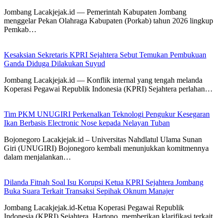
Jombang Lacakjejak.id — Pemerintah Kabupaten Jombang
menggelar Pekan Olahraga Kabupaten (Porkab) tahun 2026 lingkup
Pemkab…
Kesaksian Sekretaris KPRI Sejahtera Sebut Temukan Pembukuan
Ganda Diduga Dilakukan Suyud
Jombang Lacakjejak.id — Konflik internal yang tengah melanda
Koperasi Pegawai Republik Indonesia (KPRI) Sejahtera perlahan…
Tim PKM UNUGIRI Perkenalkan Teknologi Pengukur Kesegaran
Ikan Berbasis Electronic Nose kepada Nelayan Tuban
Bojonegoro Lacakjejak.id – Universitas Nahdlatul Ulama Sunan
Giri (UNUGIRI) Bojonegoro kembali menunjukkan komitmennya
dalam menjalankan…
Dilanda Fitnah Soal Isu Korupsi Ketua KPRI Sejahtera Jombang
Buka Suara Terkait Transaksi Sepihak Oknum Manajer
Jombang Lacakjejak.id-Ketua Koperasi Pegawai Republik
Indonesia (KPRI) Sejahtera, Hartono, memberikan klarifikasi terkait