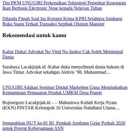
Tim PKM UNUGIRI Perkenalkan Teknologi Pengukur Kesegaran
Ikan Berbasis Electronic Nose kepada Nelayan Tuban
Dilanda Fitnah Soal Isu Korupsi Ketua KPRI Sejahtera Jombang
Buka Suara Terkait Transaksi Sepihak Oknum Manajer
Rekomendasi untuk kamu
Kabar Duka! Advokat No Viral No Justice Cak Soleh Meninggal
Dunia
Surabaya Lacakjejak.id -Kabar duka menyelimuti dunia hukum di
Jawa Timur. Advokat sekaligus Aktivis ’98, Muhammad…
UNUGIRI Adakan Seminar Digital Marketing Guna Meningkatkan
Kemampuan Pemasaran Produk UMKM Desa Prangi
Bojonegoro Lacakjejak.id – – Mahasiswa Kuliah Kerja Nyata
(KKN) PINTAR Kelompok 16 Universitas Nahdlatul Ulama…
Semarakkan HUT ke-81 RI, Pemkab Jombang Gelar Porkab 2026
untuk Pererat Kebersamaan ASN