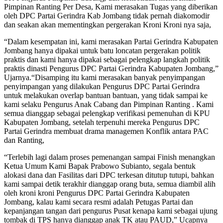
Pimpinan Ranting Per Desa, Kami merasakan Tugas yang diberikan
oleh DPC Partai Gerindra Kab Jombang tidak pernah diakomodir
dan seakan akan mementingkan pergerakan Kroni Kroni nya saja,
“Dalam kesempatan ini, kami merasakan Partai Gerindra Kabupaten
Jombang hanya dipakai untuk batu loncatan pergerakan politik
praktis dan kami hanya dipakai sebagai pelengkap langkah politik
praktis dinasti Pengurus DPC Partai Gerindra Kabupaten Jombang,”
Ujarnya.
“Disamping itu kami merasakan banyak penyimpangan
penyimpangan yang dilakukan Pengurus DPC Partai Gerindra
untuk melakukan overlap bantuan bantuan, yang tidak sampai ke
kami selaku Pengurus Anak Cabang dan Pimpinan Ranting . Kami
semua dianggap sebagai pelengkap verifikasi pemenuhan di KPU
Kabupaten Jombang, setelah terpenuhi mereka Pengurus DPC
Partai Gerindra membuat drama managemen Konflik antara PAC
dan Ranting,
“Terlebih lagi dalam proses pemenangan sampai Finish menangkan
Ketua Umum Kami Bapak Prabowo Subianto, segala bentuk
alokasi dana dan Fasilitas dari DPC terkesan ditutup tutupi, bahkan
kami sampai detik terakhir dianggap orang buta, semua diambil alih
oleh kroni kroni Pengurus DPC Partai Gerindra Kabupaten
Jombang, kalau kami secara resmi adalah Petugas Partai dan
kepanjangan tangan dari pengurus Pusat kenapa kami sebagai ujung
tombak di TPS hanya dianggap anak TK atau PAUD,” Ucapnya