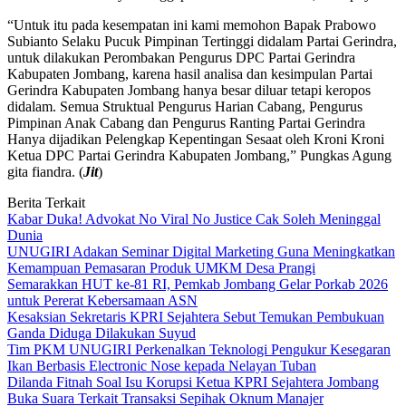
“Untuk itu pada kesempatan ini kami memohon Bapak Prabowo
Subianto Selaku Pucuk Pimpinan Tertinggi didalam Partai Gerindra,
untuk dilakukan Perombakan Pengurus DPC Partai Gerindra
Kabupaten Jombang, karena hasil analisa dan kesimpulan Partai
Gerindra Kabupaten Jombang hanya besar diluar tetapi keropos
didalam. Semua Struktual Pengurus Harian Cabang, Pengurus
Pimpinan Anak Cabang dan Pengurus Ranting Partai Gerindra
Hanya dijadikan Pelengkap Kepentingan Sesaat oleh Kroni Kroni
Ketua DPC Partai Gerindra Kabupaten Jombang,” Pungkas Agung
gita fiandra. (
Jit
)
Berita Terkait
Kabar Duka! Advokat No Viral No Justice Cak Soleh Meninggal
Dunia
UNUGIRI Adakan Seminar Digital Marketing Guna Meningkatkan
Kemampuan Pemasaran Produk UMKM Desa Prangi
Semarakkan HUT ke-81 RI, Pemkab Jombang Gelar Porkab 2026
untuk Pererat Kebersamaan ASN
Kesaksian Sekretaris KPRI Sejahtera Sebut Temukan Pembukuan
Ganda Diduga Dilakukan Suyud
Tim PKM UNUGIRI Perkenalkan Teknologi Pengukur Kesegaran
Ikan Berbasis Electronic Nose kepada Nelayan Tuban
Dilanda Fitnah Soal Isu Korupsi Ketua KPRI Sejahtera Jombang
Buka Suara Terkait Transaksi Sepihak Oknum Manajer