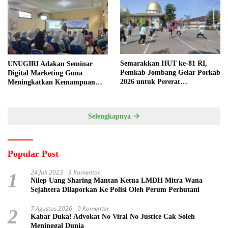
Semarakkan HUT ke-81 RI,
UNUGIRI Adakan Seminar
Pemkab Jombang Gelar Porkab
Digital Marketing Guna
2026 untuk Pererat
Meningkatkan Kemampuan
Kebersamaan ASN
Pemasaran Produk UMKM
Desa Prangi
Selengkapnya
Popular Post
24 Juli 2023
3 Komentar
1
Nilep Uang Sharing Mantan Ketua LMDH Mitra Wana
Sejahtera Dilaporkan Ke Polisi Oleh Perum Perhutani
7 Agustus 2026
0 Komentar
2
Kabar Duka! Advokat No Viral No Justice Cak Soleh
Meninggal Dunia