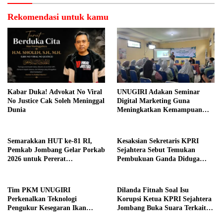
Rekomendasi untuk kamu
Kabar Duka! Advokat No Viral
UNUGIRI Adakan Seminar
No Justice Cak Soleh Meninggal
Digital Marketing Guna
Dunia
Meningkatkan Kemampuan
Pemasaran Produk UMKM
Desa Prangi
Semarakkan HUT ke-81 RI,
Kesaksian Sekretaris KPRI
Pemkab Jombang Gelar Porkab
Sejahtera Sebut Temukan
2026 untuk Pererat
Pembukuan Ganda Diduga
Kebersamaan ASN
Dilakukan Suyud
Tim PKM UNUGIRI
Dilanda Fitnah Soal Isu
Perkenalkan Teknologi
Korupsi Ketua KPRI Sejahtera
Pengukur Kesegaran Ikan
Jombang Buka Suara Terkait
Berbasis Electronic Nose kepada
Transaksi Sepihak Oknum