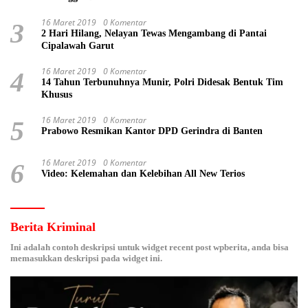
16 Maret 2019
0 Komentar
3
2 Hari Hilang, Nelayan Tewas Mengambang di Pantai
Cipalawah Garut
16 Maret 2019
0 Komentar
4
14 Tahun Terbunuhnya Munir, Polri Didesak Bentuk Tim
Khusus
16 Maret 2019
0 Komentar
5
Prabowo Resmikan Kantor DPD Gerindra di Banten
16 Maret 2019
0 Komentar
6
Video: Kelemahan dan Kelebihan All New Terios
Berita Kriminal
Ini adalah contoh deskripsi untuk widget recent post wpberita, anda bisa
memasukkan deskripsi pada widget ini.