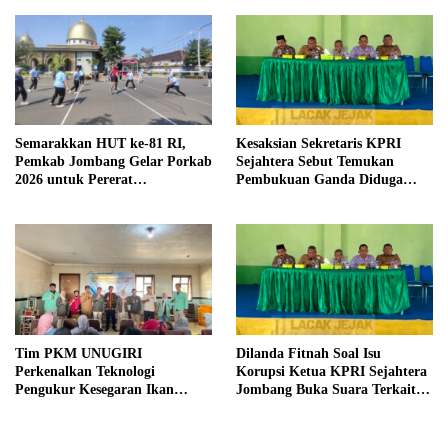
Desa Prangi
Semarakkan HUT ke-81 RI,
Kesaksian Sekretaris KPRI
Pemkab Jombang Gelar Porkab
Sejahtera Sebut Temukan
2026 untuk Pererat
Pembukuan Ganda Diduga
Kebersamaan ASN
Dilakukan Suyud
Tim PKM UNUGIRI
Dilanda Fitnah Soal Isu
Perkenalkan Teknologi
Korupsi Ketua KPRI Sejahtera
Pengukur Kesegaran Ikan
Jombang Buka Suara Terkait
Berbasis Electronic Nose kepada
Transaksi Sepihak Oknum
Nelayan Tuban
Manajer