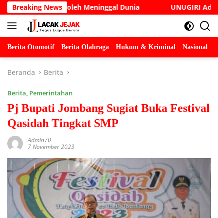
Langsung
e Cak Soleh Meninggal Dunia
Breaking News
UNUGIRI Adakan Seminar 
ke
konten
Berita Otomotif
Berita Olahraga
Hukum & Kriminal
Nasional
P
Beranda
Berita
Berita
,
Pemerintahan
Pj Bupati Jombang Sugiat Buka Festival
Qasidah Tingkat SMP
Admin70
7 November 2023