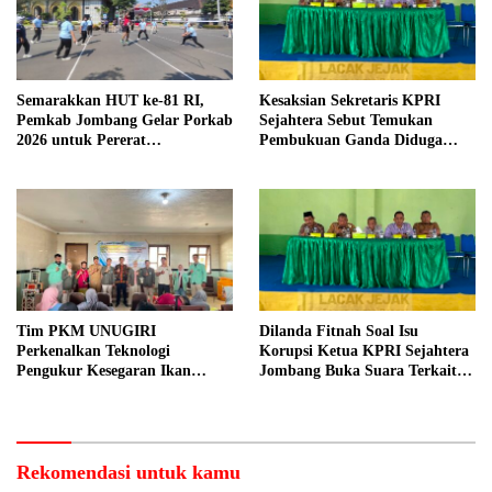
Semarakkan HUT ke-81 RI,
Kesaksian Sekretaris KPRI
Pemkab Jombang Gelar Porkab
Sejahtera Sebut Temukan
2026 untuk Pererat
Pembukuan Ganda Diduga
Kebersamaan ASN
Dilakukan Suyud
Tim PKM UNUGIRI
Dilanda Fitnah Soal Isu
Perkenalkan Teknologi
Korupsi Ketua KPRI Sejahtera
Pengukur Kesegaran Ikan
Jombang Buka Suara Terkait
Berbasis Electronic Nose kepada
Transaksi Sepihak Oknum
Nelayan Tuban
Manajer
Rekomendasi untuk kamu