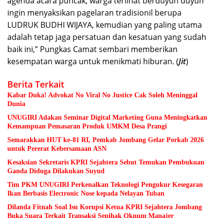
agenda acara puncak, warga terlihat berduyun duyun
ingin menyaksikan pagelaran tradisionil berupa
LUDRUK BUDHI WIJAYA, kemudian yang paling utama
adalah tetap jaga persatuan dan kesatuan yang sudah
baik ini,” Pungkas Camat sembari memberikan
kesempatan warga untuk menikmati hiburan. (
Jit
)
Berita Terkait
Kabar Duka! Advokat No Viral No Justice Cak Soleh Meninggal
Dunia
UNUGIRI Adakan Seminar Digital Marketing Guna Meningkatkan
Kemampuan Pemasaran Produk UMKM Desa Prangi
Semarakkan HUT ke-81 RI, Pemkab Jombang Gelar Porkab 2026
untuk Pererat Kebersamaan ASN
Kesaksian Sekretaris KPRI Sejahtera Sebut Temukan Pembukuan
Ganda Diduga Dilakukan Suyud
Tim PKM UNUGIRI Perkenalkan Teknologi Pengukur Kesegaran
Ikan Berbasis Electronic Nose kepada Nelayan Tuban
Dilanda Fitnah Soal Isu Korupsi Ketua KPRI Sejahtera Jombang
Buka Suara Terkait Transaksi Sepihak Oknum Manajer