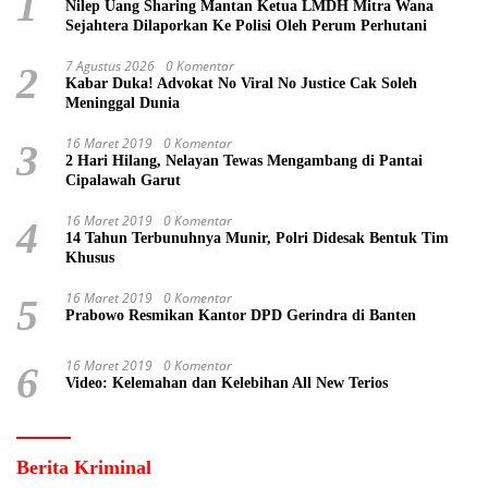
1
Nilep Uang Sharing Mantan Ketua LMDH Mitra Wana
Sejahtera Dilaporkan Ke Polisi Oleh Perum Perhutani
7 Agustus 2026
0 Komentar
2
Kabar Duka! Advokat No Viral No Justice Cak Soleh
Meninggal Dunia
16 Maret 2019
0 Komentar
3
2 Hari Hilang, Nelayan Tewas Mengambang di Pantai
Cipalawah Garut
16 Maret 2019
0 Komentar
4
14 Tahun Terbunuhnya Munir, Polri Didesak Bentuk Tim
Khusus
16 Maret 2019
0 Komentar
5
Prabowo Resmikan Kantor DPD Gerindra di Banten
16 Maret 2019
0 Komentar
6
Video: Kelemahan dan Kelebihan All New Terios
Berita Kriminal