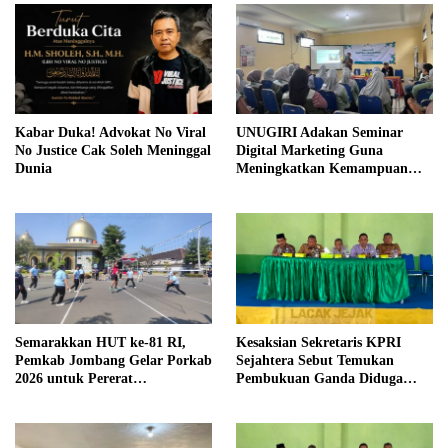
Kabar Duka! Advokat No Viral
UNUGIRI Adakan Seminar
No Justice Cak Soleh Meninggal
Digital Marketing Guna
Dunia
Meningkatkan Kemampuan
Pemasaran Produk UMKM
Desa Prangi
Semarakkan HUT ke-81 RI,
Kesaksian Sekretaris KPRI
Pemkab Jombang Gelar Porkab
Sejahtera Sebut Temukan
2026 untuk Pererat
Pembukuan Ganda Diduga
Kebersamaan ASN
Dilakukan Suyud