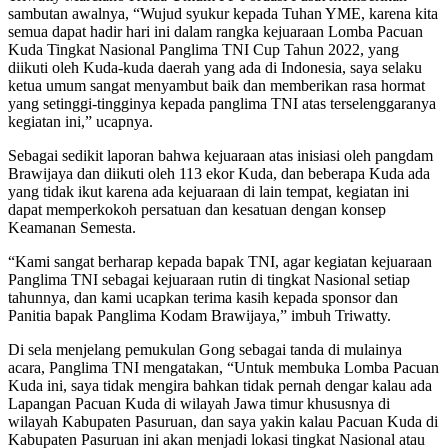
sambutan awalnya, “Wujud syukur kepada Tuhan YME, karena kita
semua dapat hadir hari ini dalam rangka kejuaraan Lomba Pacuan
Kuda Tingkat Nasional Panglima TNI Cup Tahun 2022, yang
diikuti oleh Kuda-kuda daerah yang ada di Indonesia, saya selaku
ketua umum sangat menyambut baik dan memberikan rasa hormat
yang setinggi-tingginya kepada panglima TNI atas terselenggaranya
kegiatan ini,” ucapnya.
Sebagai sedikit laporan bahwa kejuaraan atas inisiasi oleh pangdam
Brawijaya dan diikuti oleh 113 ekor Kuda, dan beberapa Kuda ada
yang tidak ikut karena ada kejuaraan di lain tempat, kegiatan ini
dapat memperkokoh persatuan dan kesatuan dengan konsep
Keamanan Semesta.
“Kami sangat berharap kepada bapak TNI, agar kegiatan kejuaraan
Panglima TNI sebagai kejuaraan rutin di tingkat Nasional setiap
tahunnya, dan kami ucapkan terima kasih kepada sponsor dan
Panitia bapak Panglima Kodam Brawijaya,” imbuh Triwatty.
Di sela menjelang pemukulan Gong sebagai tanda di mulainya
acara, Panglima TNI mengatakan, “Untuk membuka Lomba Pacuan
Kuda ini, saya tidak mengira bahkan tidak pernah dengar kalau ada
Lapangan Pacuan Kuda di wilayah Jawa timur khususnya di
wilayah Kabupaten Pasuruan, dan saya yakin kalau Pacuan Kuda di
Kabupaten Pasuruan ini akan menjadi lokasi tingkat Nasional atau