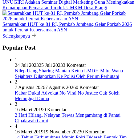
UNUGIRI Adakan Seminar Digital Marketing Guna Meningkatkan
Kemampuan Pemasaran Produk UMKM Desa Prangi
Semarakkan HUT ke-81 RI, Pemkab Jombang Gelar Porkab 2026
untuk Pererat Kebersamaan ASN
Selengkapnya
Popular Post
1
24 Juli 2023
25 Juli 2023
3 Komentar
Nilep Uang Sharing Mantan Ketua LMDH Mitra Wana
Sejahtera Dilaporkan Ke Polisi Oleh Perum Perhutani
2
7 Agustus 2026
7 Agustus 2026
0 Komentar
Kabar Duka! Advokat No Viral No Justice Cak Soleh
Meninggal Dunia
3
16 Maret 2019
0 Komentar
2 Hari Hilang, Nelayan Tewas Mengambang di Pantai
Cipalawah Garut
4
16 Maret 2019
19 November 2023
0 Komentar
14 Tahun Terbunuhnya Munir, Polri Didesak Bentuk Tim