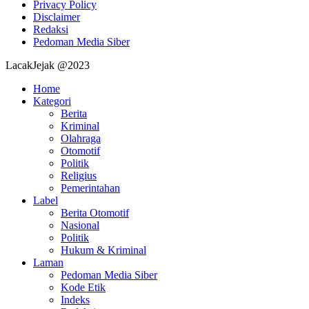
Privacy Policy
Disclaimer
Redaksi
Pedoman Media Siber
LacakJejak @2023
Home
Kategori
Berita
Kriminal
Olahraga
Otomotif
Politik
Religius
Pemerintahan
Label
Berita Otomotif
Nasional
Politik
Hukum & Kriminal
Laman
Pedoman Media Siber
Kode Etik
Indeks