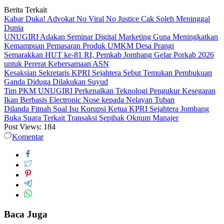
Berita Terkait
Kabar Duka! Advokat No Viral No Justice Cak Soleh Meninggal
Dunia
UNUGIRI Adakan Seminar Digital Marketing Guna Meningkatkan
Kemampuan Pemasaran Produk UMKM Desa Prangi
Semarakkan HUT ke-81 RI, Pemkab Jombang Gelar Porkab 2026
untuk Pererat Kebersamaan ASN
Kesaksian Sekretaris KPRI Sejahtera Sebut Temukan Pembukuan
Ganda Diduga Dilakukan Suyud
Tim PKM UNUGIRI Perkenalkan Teknologi Pengukur Kesegaran
Ikan Berbasis Electronic Nose kepada Nelayan Tuban
Dilanda Fitnah Soal Isu Korupsi Ketua KPRI Sejahtera Jombang
Buka Suara Terkait Transaksi Sepihak Oknum Manajer
Post Views:
184
Komentar
Baca Juga