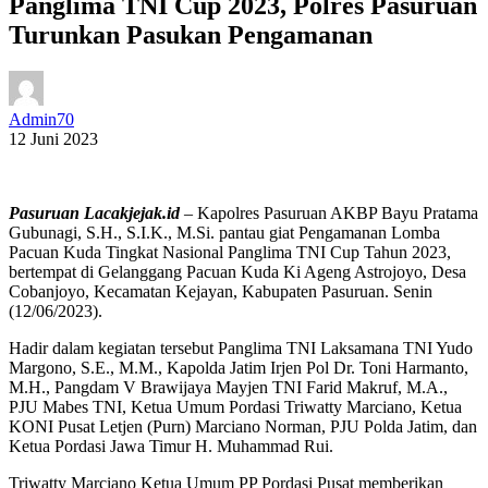
Panglima TNI Cup 2023, Polres Pasuruan
Turunkan Pasukan Pengamanan
Admin70
12 Juni 2023
Pasuruan Lacakjejak.id
– Kapolres Pasuruan AKBP Bayu Pratama
Gubunagi, S.H., S.I.K., M.Si. pantau giat Pengamanan Lomba
Pacuan Kuda Tingkat Nasional Panglima TNI Cup Tahun 2023,
bertempat di Gelanggang Pacuan Kuda Ki Ageng Astrojoyo, Desa
Cobanjoyo, Kecamatan Kejayan, Kabupaten Pasuruan. Senin
(12/06/2023).
Hadir dalam kegiatan tersebut Panglima TNI Laksamana TNI Yudo
Margono, S.E., M.M., Kapolda Jatim Irjen Pol Dr. Toni Harmanto,
M.H., Pangdam V Brawijaya Mayjen TNI Farid Makruf, M.A.,
PJU Mabes TNI, Ketua Umum Pordasi Triwatty Marciano, Ketua
KONI Pusat Letjen (Purn) Marciano Norman, PJU Polda Jatim, dan
Ketua Pordasi Jawa Timur H. Muhammad Rui.
Triwatty Marciano Ketua Umum PP Pordasi Pusat memberikan