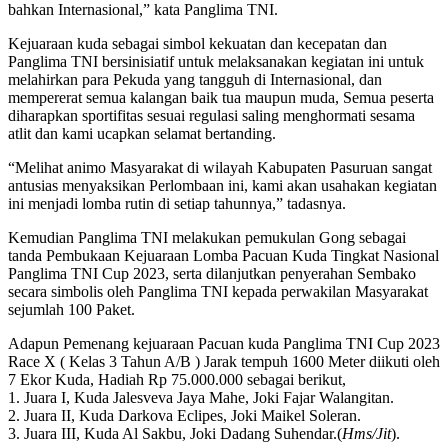
bahkan Internasional,” kata Panglima TNI.
Kejuaraan kuda sebagai simbol kekuatan dan kecepatan dan
Panglima TNI bersinisiatif untuk melaksanakan kegiatan ini untuk
melahirkan para Pekuda yang tangguh di Internasional, dan
mempererat semua kalangan baik tua maupun muda, Semua peserta
diharapkan sportifitas sesuai regulasi saling menghormati sesama
atlit dan kami ucapkan selamat bertanding.
“Melihat animo Masyarakat di wilayah Kabupaten Pasuruan sangat
antusias menyaksikan Perlombaan ini, kami akan usahakan kegiatan
ini menjadi lomba rutin di setiap tahunnya,” tadasnya.
Kemudian Panglima TNI melakukan pemukulan Gong sebagai
tanda Pembukaan Kejuaraan Lomba Pacuan Kuda Tingkat Nasional
Panglima TNI Cup 2023, serta dilanjutkan penyerahan Sembako
secara simbolis oleh Panglima TNI kepada perwakilan Masyarakat
sejumlah 100 Paket.
Adapun Pemenang kejuaraan Pacuan kuda Panglima TNI Cup 2023
Race X ( Kelas 3 Tahun A/B ) Jarak tempuh 1600 Meter diikuti oleh
7 Ekor Kuda, Hadiah Rp 75.000.000 sebagai berikut,
1. Juara I, Kuda Jalesveva Jaya Mahe, Joki Fajar Walangitan.
2. Juara II, Kuda Darkova Eclipes, Joki Maikel Soleran.
3. Juara III, Kuda Al Sakbu, Joki Dadang Suhendar.(
Hms/Jit
).