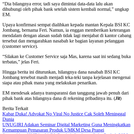
“Dia bilangnya error, tadi saya dimintai data-data lalu akan
dihubungi oleh pihak bank setelah sistem kembali normal,” ungkap
EM.
Upaya konfirmasi sempat dialihkan kepada mantan Kepala BSI KC
Jombang, bernama Feri. Namun, ia enggan memberikan keterangan
mendalam dengan alasan sudah tidak lagi menjabat di kantor cabang
tersebut dan mengarahkan nasabah ke bagian layanan pelanggan
(customer service).
“Silakan ke Customer Service saja Mas, karena saat ini sedang buka
terbatas,” jelas Feri.
Hingga berita ini diturunkan, hilangnya dana nasabah BSI KC
Jombang tersebut masih menjadi teka-teki tanpa kejelasan mengenai
siapa atau pihak mana yang melakukan penarikan.
EM mendesak adanya transparansi dan tanggung jawab penuh dari
pihak bank atas hilangnya dana di rekening pribadinya itu. (
Jit
)
Berita Terkait
Kabar Duka! Advokat No Viral No Justice Cak Soleh Meninggal
Dunia
UNUGIRI Adakan Seminar Digital Marketing Guna Meningkatkan
Kemampuan Pemasaran Produk UMKM Desa Prangi