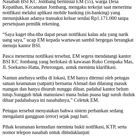
Nasabah BSI KC Jombang berinisial EM (55), warga Desa
Kepatihan, Kecamatan Jombang, mengaku terkejut saat menerima
notifikasi melalui aplikasi mobile banking (m-banking) yang
menunjukkan adanya transaksi keluar senilai Rp1.171.000 tanpa
persetujuan pemilik rekening.
“Saya kaget tiba-tiba dapat pesan notifikasi kalau ada yang narik
uang saya,” ucap EM kepada wartawan sambil bergegas berangkat
menuju kantor BSI.
Pasca menerima notifikasi tersebut, EM segera mendatangi kantor
BSI KC Jombang yang berlokasi di kawasan Ruko Cempaka Mas,
Jl. Soekarno-Hatta, Peterongan, untuk meminta klarifikasi.
Namun anehnya setiba di lokasi, EM hanya ditemui oleh petugas
satuan keamanan (satpam) bernama Ahmad dan dilarang masuk
ruangan dan hanya disuruh nunggu diluar, padahal kantor belum
tutup.
Sungguh tidak manusiawi mana bulan puasa lagi suruh duduk
diluar padahalsaya ini nasabahnya,” Celetuk EM.
Petugas tersebut menyatakan bahwa sistem perbankan sedang
mengalami gangguan (error) sejak pagi hari.
Pihak keamanan kemudian meminta bukti notifikasi, KTP, serta
nomor telepon nasabah untuk ditindaklanjuti