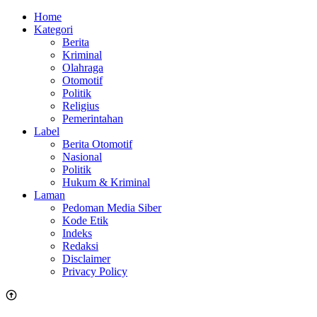
Home
Kategori
Berita
Kriminal
Olahraga
Otomotif
Politik
Religius
Pemerintahan
Label
Berita Otomotif
Nasional
Politik
Hukum & Kriminal
Laman
Pedoman Media Siber
Kode Etik
Indeks
Redaksi
Disclaimer
Privacy Policy