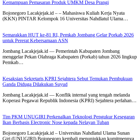
Kemampuan Pemasaran Produk UMKM Desa Prangi
Bojonegoro Lacakjejak.id – – Mahasiswa Kuliah Kerja Nyata
(KKN) PINTAR Kelompok 16 Universitas Nahdlatul Ulama…
Semarakkan HUT ke-81 RI, Pemkab Jombang Gelar Porkab 2026
untuk Pererat Kebersamaan ASN
Jombang Lacakjejak.id — Pemerintah Kabupaten Jombang
menggelar Pekan Olahraga Kabupaten (Porkab) tahun 2026 lingkup
Pemkab…
Kesaksian Sekretaris KPRI Sejahtera Sebut Temukan Pembukuan
Ganda Diduga Dilakukan Suyud
Jombang Lacakjejak.id — Konflik internal yang tengah melanda
Koperasi Pegawai Republik Indonesia (KPRI) Sejahtera perlahan…
Tim PKM UNUGIRI Perkenalkan Teknologi Pengukur Kesegaran
Ikan Berbasis Electronic Nose kepada Nelayan Tuban
Bojonegoro Lacakjejak.id – Universitas Nahdlatul Ulama Sunan
Giri (UNUGIRI) Bojonegoro kembali menunjukkan komitmennya