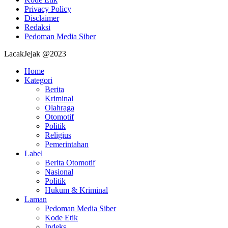
Privacy Policy
Disclaimer
Redaksi
Pedoman Media Siber
LacakJejak @2023
Home
Kategori
Berita
Kriminal
Olahraga
Otomotif
Politik
Religius
Pemerintahan
Label
Berita Otomotif
Nasional
Politik
Hukum & Kriminal
Laman
Pedoman Media Siber
Kode Etik
Indeks