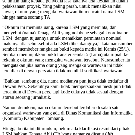
sejumlah uang kepada penyedia jasa katanya ada kesalahan dalam
pelaksanaan proyek, Yang paling parah, untuk menaikkan nilai
tawar, oknum yang mengaku wartawan itu mencatut nama LSM
hingga nama seorang TA.
“Oknum ini meminta uang, karena LSM yang meminta, dan
menyebut (nama) Tenaga Ahli yang notabene sebagai koordinator
LSM, dengan tujuannya untuk menaikkan permintaan nominal,
makanya dia sebut-sebut ada LSM dibelakangnya,” kata narasumber
sembari membeber rangkaian bukti kepada media ini.Kamis (25/1).
Sembari menunjukkan bukti transfer senilai 5 (Lima)juta rupiah ke
rekening oknum yang mengaku wartawan tersebut. Narasumber itu
mengatakan jika nama orang yang mengaku wartawan ini tidak
terdaftar di dewan pers atau tidak memiliki sertifikasi wartawan.
“Bahkan, sambung dia, nama medianya pun juga tidak terdaftar di
Dewan Pers, Sebetulnya kami tidak mempersoalkan meskipun tidak
tercantum di Dewan pers, tapi kode etiknya tidak sesuai dengan
aturan seorang jurnalistik.
Namun demikian, nama oknum tersebut terdaftar di salah satu
organisasi wartawan yang ada di Dinas Komunikasi dan Informatika
(Kominfo) Kabupaten Jombang.
Hingga berita ini diturunkan, belum ada klarifikasi resmi dari pihak
LSM bahkan Tenaga Ahli (TA)yang namanya dicatut.(
Jit
)