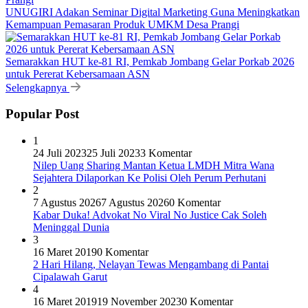
UNUGIRI Adakan Seminar Digital Marketing Guna Meningkatkan
Kemampuan Pemasaran Produk UMKM Desa Prangi
Semarakkan HUT ke-81 RI, Pemkab Jombang Gelar Porkab 2026
untuk Pererat Kebersamaan ASN
Selengkapnya
Popular Post
1
24 Juli 2023
25 Juli 2023
3 Komentar
Nilep Uang Sharing Mantan Ketua LMDH Mitra Wana
Sejahtera Dilaporkan Ke Polisi Oleh Perum Perhutani
2
7 Agustus 2026
7 Agustus 2026
0 Komentar
Kabar Duka! Advokat No Viral No Justice Cak Soleh
Meninggal Dunia
3
16 Maret 2019
0 Komentar
2 Hari Hilang, Nelayan Tewas Mengambang di Pantai
Cipalawah Garut
4
16 Maret 2019
19 November 2023
0 Komentar