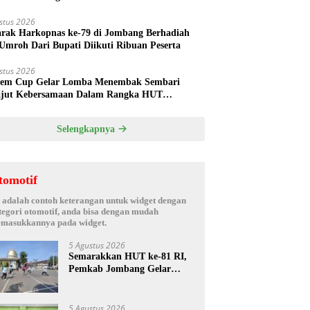
hak Oknum Manajer
stus 2026
rak Harkopnas ke-79 di Jombang Berhadiah
Umroh Dari Bupati Diikuti Ribuan Peserta
stus 2026
em Cup Gelar Lomba Menembak Sembari
jut Kebersamaan Dalam Rangka HUT
rdekaan RI ke 81 di Jombang
Selengkapnya
tomotif
i adalah contoh keterangan untuk widget dengan
tegori otomotif, anda bisa dengan mudah
masukkannya pada widget.
5 Agustus 2026
Semarakkan HUT ke-81 RI,
Pemkab Jombang Gelar
Porkab 2026 untuk Pererat
Kebersamaan ASN
5 Agustus 2026