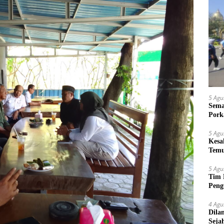
5 Agu
Sema
Pork
5 Agu
Kesa
Temu
Suy
5 Agu
Tim 
Peng
kepa
4 Agu
Dila
Seja