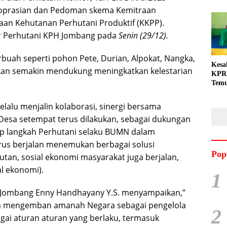
rkoprasian dan Pedoman skema Kemitraan
aan Kehutanan Perhutani Produktif (KKPP).
tor Perhutani KPH Jombang pada
Senin (29/12).
uah seperti pohon Pete, Durian, Alpokat, Nangka,
Kesa
akan semakin mendukung meningkatkan kelestarian
KPRI
Tem
Gand
Dila
lalu menjalin kolaborasi, sinergi bersama
esa setempat terus dilakukan, sebagai dukungan
ap langkah Perhutani selaku BUMN dalam
us berjalan menemukan berbagai solusi
Pop
Hutan, sosial ekonomi masyarakat juga berjalan,
al ekonomi).
1
 Jombang Enny Handhayany Y.S. menyampaikan,”
am mengemban amanah Negara sebagai pengelola
2
gai aturan aturan yang berlaku, termasuk