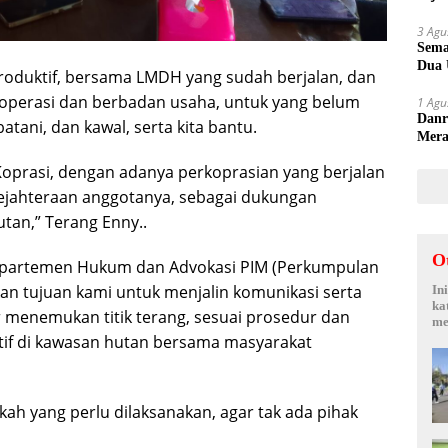
Sepi
3 Agu
Sema
Dua 
oduktif, bersama LMDH yang sudah berjalan, dan
perasi dan berbadan usaha, untuk yang belum
1 Agu
Danr
atani, dan kawal, serta kita bantu.
Mera
Keme
Koprasi, dengan adanya perkoprasian yang berjalan
ejahteraan anggotanya, sebagai dukungan
tan,” Terang Enny..
O
partemen Hukum dan Advokasi PIM (Perkumpulan
an tujuan kami untuk menjalin komunikasi serta
In
ka
 menemukan titik terang, sesuai prosedur dan
me
if di kawasan hutan bersama masyarakat
gkah yang perlu dilaksanakan, agar tak ada pihak