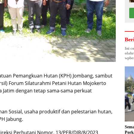
Ber
Ini c
olahr
wpber
satuan Pemangkuan Hutan (KPH) Jombang, sambut
rsil) Forum Silaturahmi Petani Hutan Mojokerto
a Jatim dengan tetap sama-sama perkuat
 Sosial, usaha produktif dan pelestarian hutan,
PH Jabung.
Sema
ireksi Perhutani Nomor, 13/PER/DIR/8/2023
Pork