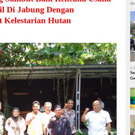
da
il Di Jabung Dengan
 Kelestarian Hutan
5 
Se
Ge
A