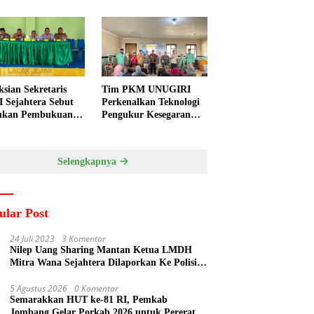
ksian Sekretaris
Tim PKM UNUGIRI
 Sejahtera Sebut
Perkenalkan Teknologi
ukan Pembukuan
Pengukur Kesegaran
a Diduga
Ikan Berbasis Electronic
kukan Suyud
Nose kepada Nelayan
Tuban
Selengkapnya
ular Post
24 Juli 2023
3 Komentar
Nilep Uang Sharing Mantan Ketua LMDH
Mitra Wana Sejahtera Dilaporkan Ke Polisi
Oleh Perum Perhutani
5 Agustus 2026
0 Komentar
Semarakkan HUT ke-81 RI, Pemkab
Jombang Gelar Porkab 2026 untuk Pererat