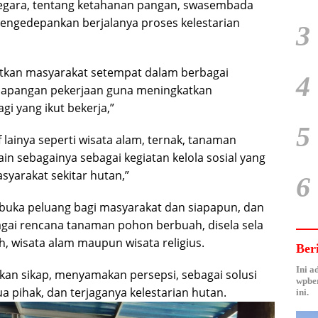
egara, tentang ketahanan pangan, swasembada
mengedepankan berjalanya proses kelestarian
3
ibatkan masyarakat setempat dalam berbagai
4
lapangan pekerjaan guna meningkatkan
i yang ikut bekerja,”
5
lainya seperti wisata alam, ternak, tanaman
in sebagainya sebagai kegiatan kelola sosial yang
syarakat sekitar hutan,”
6
uka peluang bagi masyarakat dan siapapun, dan
gai rencana tanaman pohon berbuah, disela sela
 wisata alam maupun wisata religius.
Ber
Ini a
kan sikap, menyamakan persepsi, sebagai solusi
wpber
pihak, dan terjaganya kelestarian hutan.
ini.