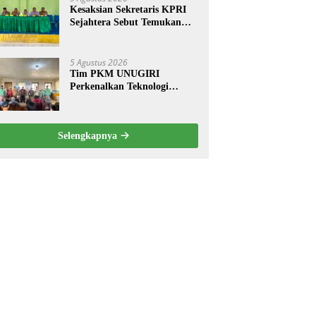
Kesaksian Sekretaris KPRI
Sejahtera Sebut Temukan
Pembukuan Ganda Diduga
Dilakukan Suyud
5 Agustus 2026
Tim PKM UNUGIRI
Perkenalkan Teknologi
Pengukur Kesegaran Ikan
Berbasis Electronic Nose
kepada Nelayan Tuban
Selengkapnya