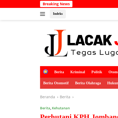
Langsung
Breaking News
Semarakkan HU
ke
konten
Indeks
H
Berita
Kriminal
Politik
Otomo
o
m
Berita Otomotif
Berita Olahraga
Hukum
e
Beranda
Berita
Berita
,
Kehutanan
Perhutani KPH Jomban