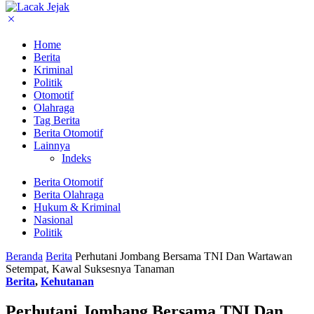
Home
Berita
Kriminal
Politik
Otomotif
Olahraga
Tag Berita
Berita Otomotif
Lainnya
Indeks
Berita Otomotif
Berita Olahraga
Hukum & Kriminal
Nasional
Politik
Beranda
Berita
Perhutani Jombang Bersama TNI Dan Wartawan
Setempat, Kawal Suksesnya Tanaman
Berita
,
Kehutanan
Perhutani Jombang Bersama TNI Dan