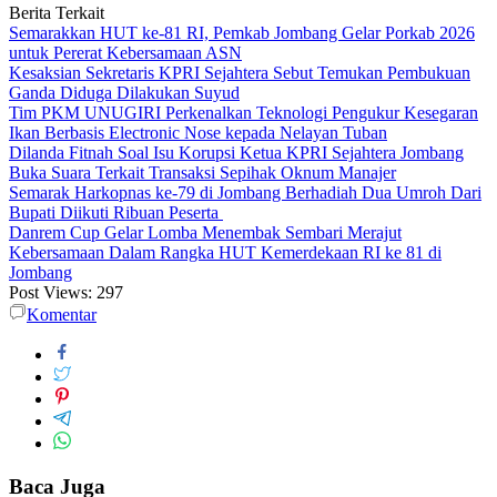
Berita Terkait
Semarakkan HUT ke-81 RI, Pemkab Jombang Gelar Porkab 2026
untuk Pererat Kebersamaan ASN
Kesaksian Sekretaris KPRI Sejahtera Sebut Temukan Pembukuan
Ganda Diduga Dilakukan Suyud
Tim PKM UNUGIRI Perkenalkan Teknologi Pengukur Kesegaran
Ikan Berbasis Electronic Nose kepada Nelayan Tuban
Dilanda Fitnah Soal Isu Korupsi Ketua KPRI Sejahtera Jombang
Buka Suara Terkait Transaksi Sepihak Oknum Manajer
Semarak Harkopnas ke-79 di Jombang Berhadiah Dua Umroh Dari
Bupati Diikuti Ribuan Peserta
Danrem Cup Gelar Lomba Menembak Sembari Merajut
Kebersamaan Dalam Rangka HUT Kemerdekaan RI ke 81 di
Jombang
Post Views:
297
Komentar
Baca Juga