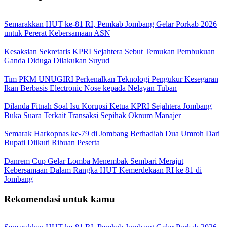
Semarakkan HUT ke-81 RI, Pemkab Jombang Gelar Porkab 2026
untuk Pererat Kebersamaan ASN
Kesaksian Sekretaris KPRI Sejahtera Sebut Temukan Pembukuan
Ganda Diduga Dilakukan Suyud
Tim PKM UNUGIRI Perkenalkan Teknologi Pengukur Kesegaran
Ikan Berbasis Electronic Nose kepada Nelayan Tuban
Dilanda Fitnah Soal Isu Korupsi Ketua KPRI Sejahtera Jombang
Buka Suara Terkait Transaksi Sepihak Oknum Manajer
Semarak Harkopnas ke-79 di Jombang Berhadiah Dua Umroh Dari
Bupati Diikuti Ribuan Peserta
Danrem Cup Gelar Lomba Menembak Sembari Merajut
Kebersamaan Dalam Rangka HUT Kemerdekaan RI ke 81 di
Jombang
Rekomendasi untuk kamu