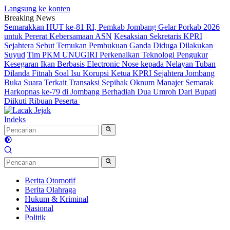
Langsung ke konten
Breaking News
Semarakkan HUT ke-81 RI, Pemkab Jombang Gelar Porkab 2026
untuk Pererat Kebersamaan ASN
Kesaksian Sekretaris KPRI
Sejahtera Sebut Temukan Pembukuan Ganda Diduga Dilakukan
Suyud
Tim PKM UNUGIRI Perkenalkan Teknologi Pengukur
Kesegaran Ikan Berbasis Electronic Nose kepada Nelayan Tuban
Dilanda Fitnah Soal Isu Korupsi Ketua KPRI Sejahtera Jombang
Buka Suara Terkait Transaksi Sepihak Oknum Manajer
Semarak
Harkopnas ke-79 di Jombang Berhadiah Dua Umroh Dari Bupati
Diikuti Ribuan Peserta
Indeks
Berita Otomotif
Berita Olahraga
Hukum & Kriminal
Nasional
Politik