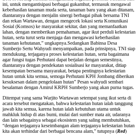
ini, untuk mengantisipasi berbagai gukamhut, termasuk mengawal
keberhasilan tanaman muda serta, tanaman baru yang akan ditanam,
diantaranya dengan menjalin sinergi berbagai pihak bersama TNI
dan rekan Wartawan, dengan mengecek lokasi serta Komunikasi
Sosial (Komsos) ke masyarakat sekitar, dan yang memanfaatkan
lahan, dengan memberikan pemahaman, agar ikut perduli kelestarian
hutan, serta turut serta menjaga dan mengawasi keberhasilan
tanaman kehutanan,” ungkapnya.
Sedangkan Babinsa Desa
Sumberjo Sertu Wahyudi menyampaikan, pada prinsipnya, TNI siap
mendukung, terjaganya proses kelestarian hutan, serta bagaimana
agar fungsi tugas Perhutani dapat berjalan dengan semestinya,
diantaranya dengan pendekatan sosialisasi ke masyarakat, ditiap
kesempatan bersama masyarakat, betapa pentingnya kelestarian
hutan untuk kita semua, semoga Perhutani KPH Jombang diberikan
kesuksesan dalam pengelolaan hutan” Pesan wahyudi sembari
besalaman dengan Amirul KRPH Sumberjo yang akan purna tugas.
Ditempat yang sama Warjito Wartawan setempat yang ikut serta di
acara tersebut mengatakan, bahwa kelestarian hutan ialah tanggung
jawab kita semua, karena hutan ialah kebutuhan utama untuk
mahkluk hidup di atas bumi, mulai dari sumber mata air, udaranya
dan lain sebagainya sebagai ekosistem yang saling membutuhkan,
“dengan terjaganya keseimbangan alam terjaganya kelestarian hutan
kita akan terhindar dari berbagai bencana alam,” tutupnya (
Red
)