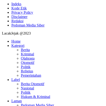
Indeks
Kode Etik
Privacy Policy
Disclaimer
Redaksi
Pedoman Media Siber
LacakJejak @2023
Home
Kategori
Berita
Kriminal
Olahraga
Otomotif
Politik
Religius
Pemerintahan
Label
Berita Otomotif
Nasional
Politik
Hukum & Kriminal
Laman
Pedoman Media Siber