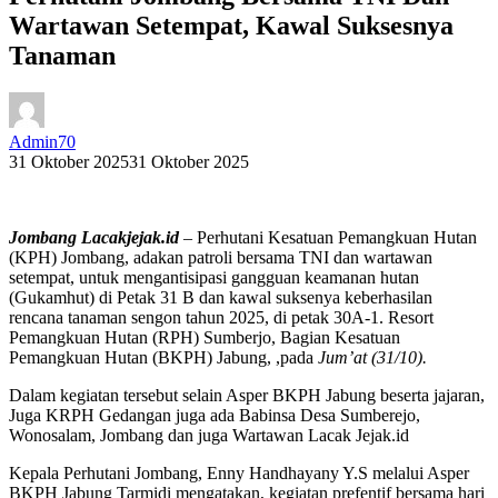
Wartawan Setempat, Kawal Suksesnya
Tanaman
Admin70
31 Oktober 2025
31 Oktober 2025
Jombang Lacakjejak.id
– Perhutani Kesatuan Pemangkuan Hutan
(KPH) Jombang, adakan patroli bersama TNI dan wartawan
setempat, untuk mengantisipasi gangguan keamanan hutan
(Gukamhut) di Petak 31 B dan kawal suksenya keberhasilan
rencana tanaman sengon tahun 2025, di petak 30A-1. Resort
Pemangkuan Hutan (RPH) Sumberjo, Bagian Kesatuan
Pemangkuan Hutan (BKPH) Jabung, ,pada
Jum’at (31/10).
Dalam kegiatan tersebut selain Asper BKPH Jabung beserta jajaran,
Juga KRPH Gedangan juga ada Babinsa Desa Sumberejo,
Wonosalam, Jombang dan juga Wartawan Lacak Jejak.id
Kepala Perhutani Jombang, Enny Handhayany Y.S melalui Asper
BKPH Jabung Tarmidi mengatakan, kegiatan prefentif bersama hari