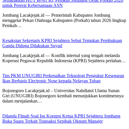
Semarakkan HUT ke-81 RI, Pemkab Jombang Gelar Porkab 2026
untuk Pererat Kebersamaan ASN
Jombang Lacakjejak.id — Pemerintah Kabupaten Jombang
menggelar Pekan Olahraga Kabupaten (Porkab) tahun 2026 lingkup
Pemkab…
Kesaksian Sekretaris KPRI Sejahtera Sebut Temukan Pembukuan
Ganda Diduga Dilakukan Suyud
Jombang Lacakjejak.id — Konflik internal yang tengah melanda
Koperasi Pegawai Republik Indonesia (KPRI) Sejahtera perlahan…
Tim PKM UNUGIRI Perkenalkan Teknologi Pengukur Kesegaran
Ikan Berbasis Electronic Nose kepada Nelayan Tuban
Bojonegoro Lacakjejak.id – Universitas Nahdlatul Ulama Sunan
Giri (UNUGIRI) Bojonegoro kembali menunjukkan komitmennya
dalam menjalankan…
Dilanda Fitnah Soal Isu Korupsi Ketua KPRI Sejahtera Jombang
Buka Suara Terkait Transaksi Sepihak Oknum Manajer