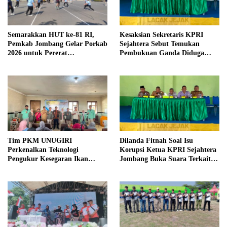
Semarakkan HUT ke-81 RI,
Kesaksian Sekretaris KPRI
Pemkab Jombang Gelar Porkab
Sejahtera Sebut Temukan
2026 untuk Pererat
Pembukuan Ganda Diduga
Kebersamaan ASN
Dilakukan Suyud
Tim PKM UNUGIRI
Dilanda Fitnah Soal Isu
Perkenalkan Teknologi
Korupsi Ketua KPRI Sejahtera
Pengukur Kesegaran Ikan
Jombang Buka Suara Terkait
Berbasis Electronic Nose kepada
Transaksi Sepihak Oknum
Nelayan Tuban
Manajer