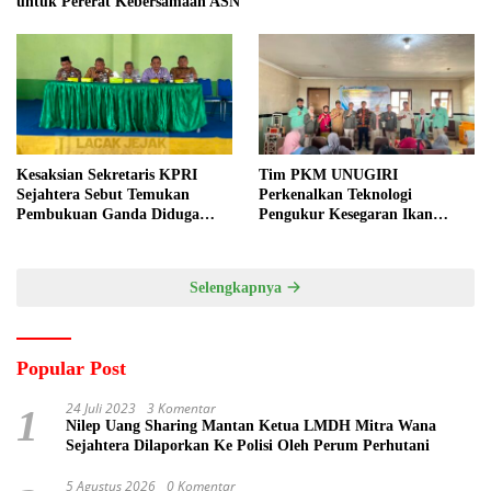
untuk Pererat Kebersamaan ASN
Kesaksian Sekretaris KPRI
Tim PKM UNUGIRI
Sejahtera Sebut Temukan
Perkenalkan Teknologi
Pembukuan Ganda Diduga
Pengukur Kesegaran Ikan
Dilakukan Suyud
Berbasis Electronic Nose kepada
Nelayan Tuban
Selengkapnya
Popular Post
24 Juli 2023
3 Komentar
1
Nilep Uang Sharing Mantan Ketua LMDH Mitra Wana
Sejahtera Dilaporkan Ke Polisi Oleh Perum Perhutani
5 Agustus 2026
0 Komentar