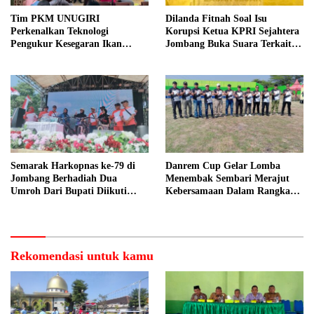
Tim PKM UNUGIRI
Dilanda Fitnah Soal Isu
Perkenalkan Teknologi
Korupsi Ketua KPRI Sejahtera
Pengukur Kesegaran Ikan
Jombang Buka Suara Terkait
Berbasis Electronic Nose kepada
Transaksi Sepihak Oknum
Nelayan Tuban
Manajer
Semarak Harkopnas ke-79 di
Danrem Cup Gelar Lomba
Jombang Berhadiah Dua
Menembak Sembari Merajut
Umroh Dari Bupati Diikuti
Kebersamaan Dalam Rangka
Ribuan Peserta
HUT Kemerdekaan RI ke 81 di
Jombang
Rekomendasi untuk kamu