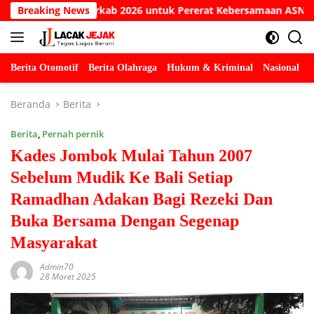
Langsung
 Porkab 2026 untuk Pererat Kebersamaan ASN
Breaking News
Kesaksia
ke
konten
Berita Otomotif
Berita Olahraga
Hukum & Kriminal
Nasional
P
Beranda
Berita
Berita
,
Pernah pernik
Kades Jombok Mulai Tahun 2007
Sebelum Mudik Ke Bali Setiap
Ramadhan Adakan Bagi Rezeki Dan
Buka Bersama Dengan Segenap
Masyarakat
Admin70
28 Maret 2025