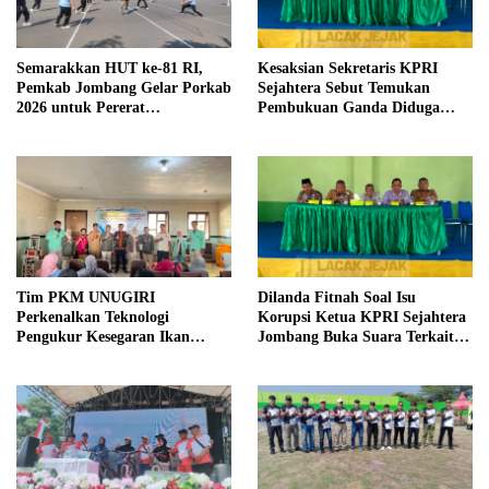
Semarakkan HUT ke-81 RI,
Kesaksian Sekretaris KPRI
Pemkab Jombang Gelar Porkab
Sejahtera Sebut Temukan
2026 untuk Pererat
Pembukuan Ganda Diduga
Kebersamaan ASN
Dilakukan Suyud
Tim PKM UNUGIRI
Dilanda Fitnah Soal Isu
Perkenalkan Teknologi
Korupsi Ketua KPRI Sejahtera
Pengukur Kesegaran Ikan
Jombang Buka Suara Terkait
Berbasis Electronic Nose kepada
Transaksi Sepihak Oknum
Nelayan Tuban
Manajer