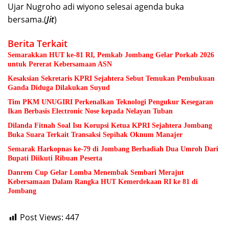
Ujar Nugroho adi wiyono selesai agenda buka
bersama.(
Jit
)
Berita Terkait
Semarakkan HUT ke-81 RI, Pemkab Jombang Gelar Porkab 2026
untuk Pererat Kebersamaan ASN
Kesaksian Sekretaris KPRI Sejahtera Sebut Temukan Pembukuan
Ganda Diduga Dilakukan Suyud
Tim PKM UNUGIRI Perkenalkan Teknologi Pengukur Kesegaran
Ikan Berbasis Electronic Nose kepada Nelayan Tuban
Dilanda Fitnah Soal Isu Korupsi Ketua KPRI Sejahtera Jombang
Buka Suara Terkait Transaksi Sepihak Oknum Manajer
Semarak Harkopnas ke-79 di Jombang Berhadiah Dua Umroh Dari
Bupati Diikuti Ribuan Peserta
Danrem Cup Gelar Lomba Menembak Sembari Merajut
Kebersamaan Dalam Rangka HUT Kemerdekaan RI ke 81 di
Jombang
Post Views:
447