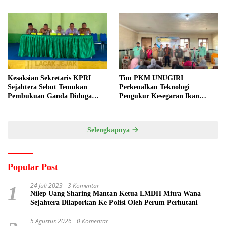
Kesaksian Sekretaris KPRI
Tim PKM UNUGIRI
Sejahtera Sebut Temukan
Perkenalkan Teknologi
Pembukuan Ganda Diduga
Pengukur Kesegaran Ikan
Dilakukan Suyud
Berbasis Electronic Nose kepada
Nelayan Tuban
Selengkapnya
Popular Post
24 Juli 2023
3 Komentar
1
Nilep Uang Sharing Mantan Ketua LMDH Mitra Wana
Sejahtera Dilaporkan Ke Polisi Oleh Perum Perhutani
5 Agustus 2026
0 Komentar