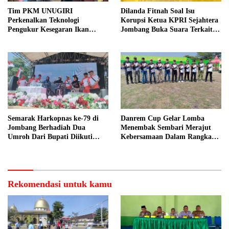
Tim PKM UNUGIRI
Dilanda Fitnah Soal Isu
Perkenalkan Teknologi
Korupsi Ketua KPRI Sejahtera
Pengukur Kesegaran Ikan
Jombang Buka Suara Terkait
Berbasis Electronic Nose kepada
Transaksi Sepihak Oknum
Nelayan Tuban
Manajer
Semarak Harkopnas ke-79 di
Danrem Cup Gelar Lomba
Jombang Berhadiah Dua
Menembak Sembari Merajut
Umroh Dari Bupati Diikuti
Kebersamaan Dalam Rangka
Ribuan Peserta
HUT Kemerdekaan RI ke 81 di
Jombang
Rekomendasi untuk kamu