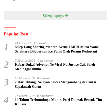
Pemasaran Produk UMKM
Kebersamaan ASN
Desa Prangi
Selengkapnya
Popular Post
24 Juli 2023
3 Komentar
1
Nilep Uang Sharing Mantan Ketua LMDH Mitra Wana
Sejahtera Dilaporkan Ke Polisi Oleh Perum Perhutani
7 Agustus 2026
0 Komentar
2
Kabar Duka! Advokat No Viral No Justice Cak Soleh
Meninggal Dunia
16 Maret 2019
0 Komentar
3
2 Hari Hilang, Nelayan Tewas Mengambang di Pantai
Cipalawah Garut
16 Maret 2019
0 Komentar
4
14 Tahun Terbunuhnya Munir, Polri Didesak Bentuk Tim
Khusus