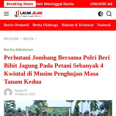
Langsung
Cak Soleh Meninggal Dunia
Breaking News
UNUGIRI Adakan Seminar Di
ke
konten
Berita Otomotif
Berita Olahraga
Hukum & Kriminal
Nasional
P
Beranda
Berita
Berita
,
Kehutanan
Perhutani Jombang Bersama Polri Beri
Bibit Jagung Pada Petani Sebanyak 4
Kwintal di Musim Penghujan Masa
Tanam Kedua
Admin70
19 Maret 2025