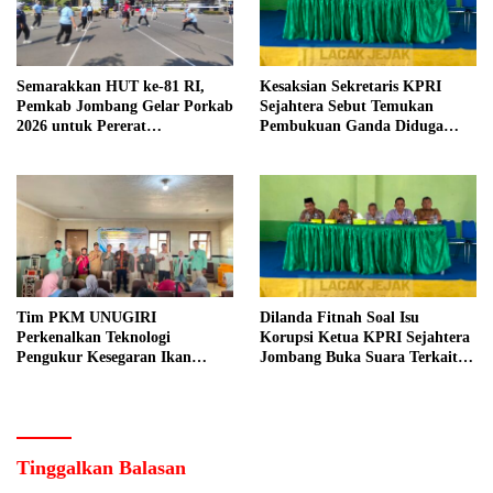
Semarakkan HUT ke-81 RI,
Kesaksian Sekretaris KPRI
Pemkab Jombang Gelar Porkab
Sejahtera Sebut Temukan
2026 untuk Pererat
Pembukuan Ganda Diduga
Kebersamaan ASN
Dilakukan Suyud
Tim PKM UNUGIRI
Dilanda Fitnah Soal Isu
Perkenalkan Teknologi
Korupsi Ketua KPRI Sejahtera
Pengukur Kesegaran Ikan
Jombang Buka Suara Terkait
Berbasis Electronic Nose kepada
Transaksi Sepihak Oknum
Nelayan Tuban
Manajer
Tinggalkan Balasan