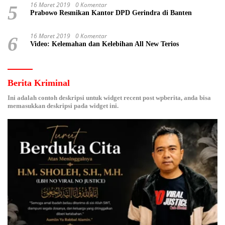
16 Maret 2019
0 Komentar
5
Prabowo Resmikan Kantor DPD Gerindra di Banten
16 Maret 2019
0 Komentar
6
Video: Kelemahan dan Kelebihan All New Terios
Berita Kriminal
Ini adalah contoh deskripsi untuk widget recent post wpberita, anda bisa
memasukkan deskripsi pada widget ini.