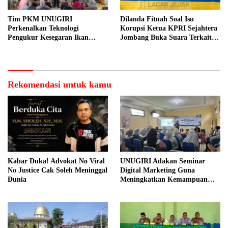
Tim PKM UNUGIRI
Dilanda Fitnah Soal Isu
Perkenalkan Teknologi
Korupsi Ketua KPRI Sejahtera
Pengukur Kesegaran Ikan
Jombang Buka Suara Terkait
Berbasis Electronic Nose kepada
Transaksi Sepihak Oknum
Nelayan Tuban
Manajer
Rekomendasi untuk kamu
Kabar Duka! Advokat No Viral
UNUGIRI Adakan Seminar
No Justice Cak Soleh Meninggal
Digital Marketing Guna
Dunia
Meningkatkan Kemampuan
Pemasaran Produk UMKM
Desa Prangi