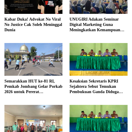
Kabar Duka! Advokat No Viral
UNUGIRI Adakan Seminar
No Justice Cak Soleh Meninggal
Digital Marketing Guna
Dunia
Meningkatkan Kemampuan
Pemasaran Produk UMKM
Desa Prangi
Semarakkan HUT ke-81 RI,
Kesaksian Sekretaris KPRI
Pemkab Jombang Gelar Porkab
Sejahtera Sebut Temukan
2026 untuk Pererat
Pembukuan Ganda Diduga
Kebersamaan ASN
Dilakukan Suyud