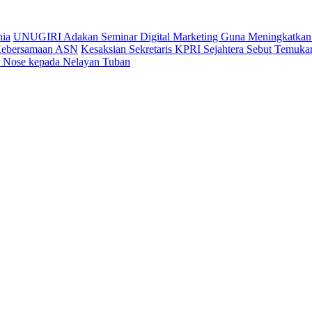
nia
UNUGIRI Adakan Seminar Digital Marketing Guna Meningkatk
 Kebersamaan ASN
Kesaksian Sekretaris KPRI Sejahtera Sebut Temu
ic Nose kepada Nelayan Tuban