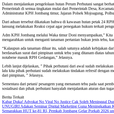
Dalam menjalankan pengelolaan hutan Perum Perhutani sangat berha
Pemerintah di semua tingkatan mulai dari Pemerintah Desa, Kecama
Administratur KPH Jombang timur, Jajaran Polsek Mojoagung, Po
Dari aduan tersebut dikatakan bahwa di kawasan hutan petak 24 R
lansung melakukan Reaksi cepat agar penegakan hukum terkait pengel
Adm KPH Jombang melalui Waka timur Doni menyampaikan,” Kita ke lo
mengarahkan untuk menganti tanaman pertanian bukan jenis tebu, kar
“Kalaupun ada tanaman diluar itu, salah satunya adalah kebijakan da
berdasarkan surat dari pimpinan untuk tebu yang ditanam diatas tah
notabene masuk RPH Gedangan,” Jelasnya.
Lebih lanjut dijelaskan, ” Pihak perhutani dari awal sudah melakuk
lalu kita pihak perhutani sudah melakukan tindakan refresif dengan
dari pimpinan, ” Jelasnya.
Sementara dari petani/ pesangem yang menanam tebu pada saat pembo
sosialisasi dan pihak perhutani hanyalah menjalankan aturan dan tugas
Berita Terkait
Kabar Duka! Advokat No Viral No Justice Cak Soleh Meninggal Du
UNUGIRI Adakan Seminar Digital Marketing Guna Meningkatkan
Semarakkan HUT ke-81 RI, Pemkab Jombang Gelar Porkab 2026 un