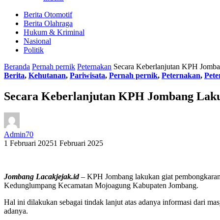
Berita Otomotif
Berita Olahraga
Hukum & Kriminal
Nasional
Politik
Beranda
Pernah pernik
Peternakan
Secara Keberlanjutan KPH Jomb
Berita
,
Kehutanan
,
Pariwisata
,
Pernah pernik
,
Peternakan
,
Pete
Secara Keberlanjutan KPH Jombang Lak
Admin70
1 Februari 2025
1 Februari 2025
Jombang Lacakjejak.id
– KPH Jombang lakukan giat pembongkaran t
Kedunglumpang Kecamatan Mojoagung Kabupaten Jombang.
Hal ini dilakukan sebagai tindak lanjut atas adanya informasi dari ma
adanya.