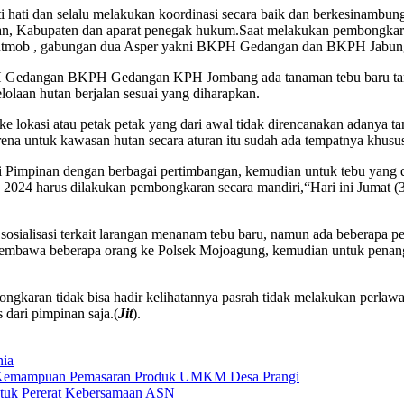
ti hati dan selalu melakukan koordinasi secara baik dan berkesina
tan, Kabupaten dan aparat penegak hukum.
Saat melakukan pembongkaran
lhutmob , gabungan dua Asper yakni BKPH Gedangan dan BKPH Jabun
PH Gedangan BKPH Gedangan KPH Jombang ada tanaman tebu baru tanpa
olaan hutan berjalan sesuai yang diharapkan.
kasi atau petak petak yang dari awal tidak direncanakan adanya tan
ena untuk kawasan hutan secara aturan itu sudah ada tempatnya khusu
ri Pimpinan dengan berbagai pertimbangan, kemudian untuk tebu yang dit
un 2024 harus dilakukan pembongkaran secara mandiri,
“Hari ini Jumat 
an sosialisasi terkait larangan menanam tebu baru, namun ada beberapa
 membawa beberapa orang ke Polsek Mojoagung, kemudian untuk penangan
ngkaran tidak bisa hadir kelihatannya pasrah tidak melakukan perlaw
 dari pimpinan saja.(
Jit
).
nia
 Kemampuan Pemasaran Produk UMKM Desa Prangi
tuk Pererat Kebersamaan ASN