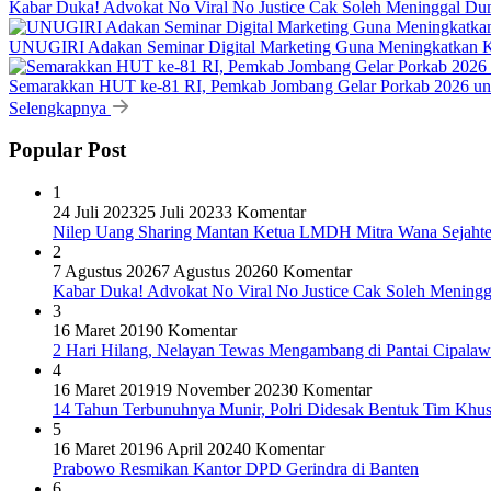
Kabar Duka! Advokat No Viral No Justice Cak Soleh Meninggal Du
UNUGIRI Adakan Seminar Digital Marketing Guna Meningkatkan
Semarakkan HUT ke-81 RI, Pemkab Jombang Gelar Porkab 2026 un
Selengkapnya
Popular Post
1
24 Juli 2023
25 Juli 2023
3 Komentar
Nilep Uang Sharing Mantan Ketua LMDH Mitra Wana Sejahtera
2
7 Agustus 2026
7 Agustus 2026
0 Komentar
Kabar Duka! Advokat No Viral No Justice Cak Soleh Meningg
3
16 Maret 2019
0 Komentar
2 Hari Hilang, Nelayan Tewas Mengambang di Pantai Cipalaw
4
16 Maret 2019
19 November 2023
0 Komentar
14 Tahun Terbunuhnya Munir, Polri Didesak Bentuk Tim Khu
5
16 Maret 2019
6 April 2024
0 Komentar
Prabowo Resmikan Kantor DPD Gerindra di Banten
6