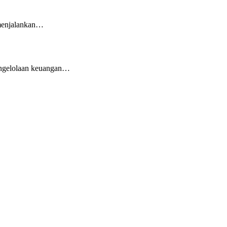
 menjalankan…
pengelolaan keuangan…