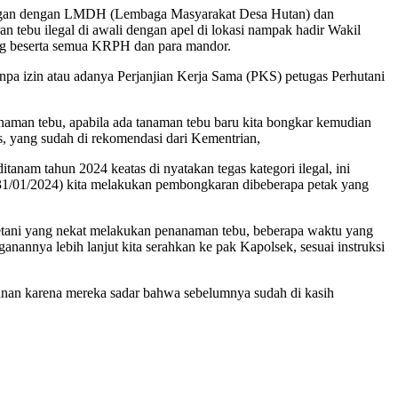
mbungan dengan LMDH (Lembaga Masyarakat Desa Hutan) dan
 tebu ilegal di awali dengan apel di lokasi nampak hadir Wakil
g beserta semua KRPH dan para mandor.
 izin atau adanya Perjanjian Kerja Sama (PKS) petugas Perhutani
aman tebu, apabila ada tanaman tebu baru kita bongkar kemudian
s, yang sudah di rekomendasi dari Kementrian,
anam tahun 2024 keatas di nyatakan tegas kategori ilegal, ini
(31/01/2024) kita melakukan pembongkaran dibeberapa petak yang
 petani yang nekat melakukan penanaman tebu, beberapa waktu yang
annya lebih lanjut kita serahkan ke pak Kapolsek, sesuai instruksi
anan karena mereka sadar bahwa sebelumnya sudah di kasih