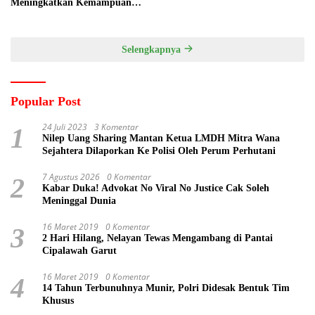
Meningkatkan Kemampuan
Pemasaran Produk UMKM
Desa Prangi
Selengkapnya
Popular Post
24 Juli 2023
3 Komentar
1
Nilep Uang Sharing Mantan Ketua LMDH Mitra Wana
Sejahtera Dilaporkan Ke Polisi Oleh Perum Perhutani
7 Agustus 2026
0 Komentar
2
Kabar Duka! Advokat No Viral No Justice Cak Soleh
Meninggal Dunia
16 Maret 2019
0 Komentar
3
2 Hari Hilang, Nelayan Tewas Mengambang di Pantai
Cipalawah Garut
16 Maret 2019
0 Komentar
4
14 Tahun Terbunuhnya Munir, Polri Didesak Bentuk Tim
Khusus