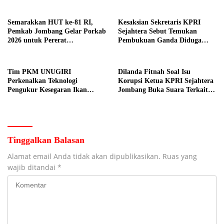
Desa Prangi
Semarakkan HUT ke-81 RI,
Kesaksian Sekretaris KPRI
Pemkab Jombang Gelar Porkab
Sejahtera Sebut Temukan
2026 untuk Pererat
Pembukuan Ganda Diduga
Kebersamaan ASN
Dilakukan Suyud
Tim PKM UNUGIRI
Dilanda Fitnah Soal Isu
Perkenalkan Teknologi
Korupsi Ketua KPRI Sejahtera
Pengukur Kesegaran Ikan
Jombang Buka Suara Terkait
Berbasis Electronic Nose kepada
Transaksi Sepihak Oknum
Nelayan Tuban
Manajer
Tinggalkan Balasan
Alamat email Anda tidak akan dipublikasikan.
Ruas yang
wajib ditandai
*