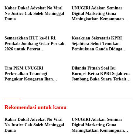
Kabar Duka! Advokat No Viral
UNUGIRI Adakan Seminar
No Justice Cak Soleh Meninggal
Digital Marketing Guna
Dunia
Meningkatkan Kemampuan
Pemasaran Produk UMKM
Desa Prangi
Semarakkan HUT ke-81 RI,
Kesaksian Sekretaris KPRI
Pemkab Jombang Gelar Porkab
Sejahtera Sebut Temukan
2026 untuk Pererat
Pembukuan Ganda Diduga
Kebersamaan ASN
Dilakukan Suyud
Tim PKM UNUGIRI
Dilanda Fitnah Soal Isu
Perkenalkan Teknologi
Korupsi Ketua KPRI Sejahtera
Pengukur Kesegaran Ikan
Jombang Buka Suara Terkait
Berbasis Electronic Nose kepada
Transaksi Sepihak Oknum
Nelayan Tuban
Manajer
Rekomendasi untuk kamu
Kabar Duka! Advokat No Viral
UNUGIRI Adakan Seminar
No Justice Cak Soleh Meninggal
Digital Marketing Guna
Dunia
Meningkatkan Kemampuan
Pemasaran Produk UMKM