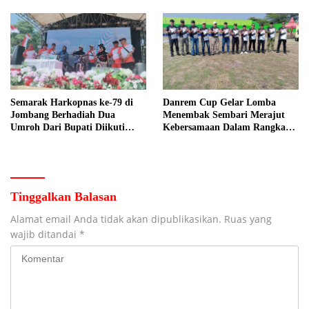
Nelayan Tuban
Manajer
Semarak Harkopnas ke-79 di
Danrem Cup Gelar Lomba
Jombang Berhadiah Dua
Menembak Sembari Merajut
Umroh Dari Bupati Diikuti
Kebersamaan Dalam Rangka
Ribuan Peserta
HUT Kemerdekaan RI ke 81 di
Jombang
Tinggalkan Balasan
Alamat email Anda tidak akan dipublikasikan.
Ruas yang
wajib ditandai
*