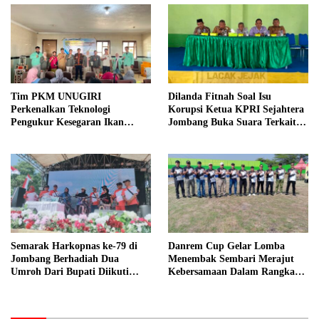
Tim PKM UNUGIRI
Dilanda Fitnah Soal Isu
Perkenalkan Teknologi
Korupsi Ketua KPRI Sejahtera
Pengukur Kesegaran Ikan
Jombang Buka Suara Terkait
Berbasis Electronic Nose kepada
Transaksi Sepihak Oknum
Nelayan Tuban
Manajer
Semarak Harkopnas ke-79 di
Danrem Cup Gelar Lomba
Jombang Berhadiah Dua
Menembak Sembari Merajut
Umroh Dari Bupati Diikuti
Kebersamaan Dalam Rangka
Ribuan Peserta
HUT Kemerdekaan RI ke 81 di
Jombang