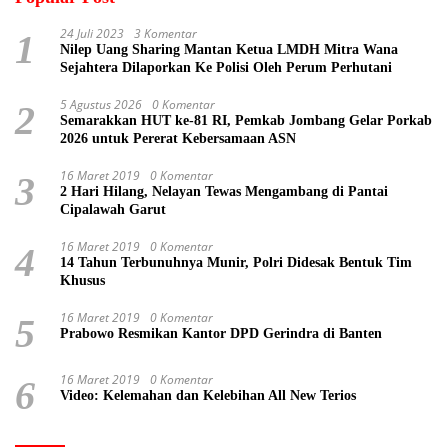
24 Juli 2023
3 Komentar
1
Nilep Uang Sharing Mantan Ketua LMDH Mitra Wana
Sejahtera Dilaporkan Ke Polisi Oleh Perum Perhutani
5 Agustus 2026
0 Komentar
2
Semarakkan HUT ke-81 RI, Pemkab Jombang Gelar Porkab
2026 untuk Pererat Kebersamaan ASN
16 Maret 2019
0 Komentar
3
2 Hari Hilang, Nelayan Tewas Mengambang di Pantai
Cipalawah Garut
16 Maret 2019
0 Komentar
4
14 Tahun Terbunuhnya Munir, Polri Didesak Bentuk Tim
Khusus
16 Maret 2019
0 Komentar
5
Prabowo Resmikan Kantor DPD Gerindra di Banten
16 Maret 2019
0 Komentar
6
Video: Kelemahan dan Kelebihan All New Terios