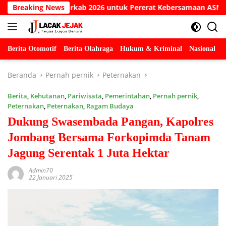
Langsung
 Porkab 2026 untuk Pererat Kebersamaan ASN
Breaking News
Kesaksia
ke
konten
Berita Otomotif
Berita Olahraga
Hukum & Kriminal
Nasional
P
Beranda
Pernah pernik
Peternakan
Berita
,
Kehutanan
,
Pariwisata
,
Pemerintahan
,
Pernah pernik
,
Peternakan
,
Peternakan
,
Ragam Budaya
Dukung Swasembada Pangan, Kapolres
Jombang Bersama Forkopimda Tanam
Jagung Serentak 1 Juta Hektar
Admin70
22 Januari 2025