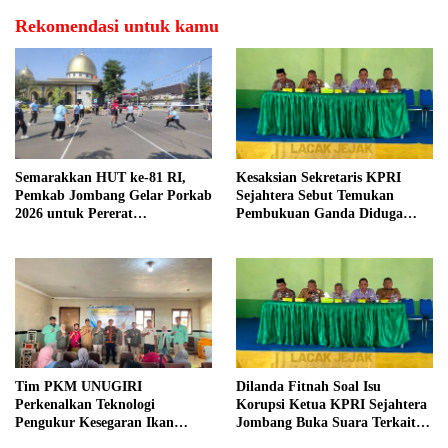
Rekomendasi untuk kamu
Semarakkan HUT ke-81 RI,
Kesaksian Sekretaris KPRI
Pemkab Jombang Gelar Porkab
Sejahtera Sebut Temukan
2026 untuk Pererat
Pembukuan Ganda Diduga
Kebersamaan ASN
Dilakukan Suyud
Tim PKM UNUGIRI
Dilanda Fitnah Soal Isu
Perkenalkan Teknologi
Korupsi Ketua KPRI Sejahtera
Pengukur Kesegaran Ikan
Jombang Buka Suara Terkait
Berbasis Electronic Nose kepada
Transaksi Sepihak Oknum