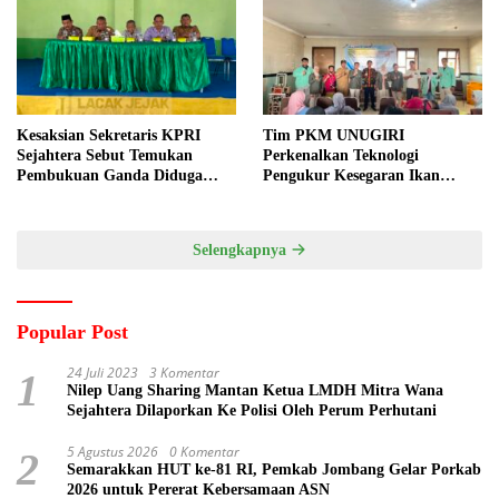
Kesaksian Sekretaris KPRI
Tim PKM UNUGIRI
Sejahtera Sebut Temukan
Perkenalkan Teknologi
Pembukuan Ganda Diduga
Pengukur Kesegaran Ikan
Dilakukan Suyud
Berbasis Electronic Nose kepada
Nelayan Tuban
Selengkapnya
Popular Post
24 Juli 2023
3 Komentar
1
Nilep Uang Sharing Mantan Ketua LMDH Mitra Wana
Sejahtera Dilaporkan Ke Polisi Oleh Perum Perhutani
5 Agustus 2026
0 Komentar
2
Semarakkan HUT ke-81 RI, Pemkab Jombang Gelar Porkab
2026 untuk Pererat Kebersamaan ASN