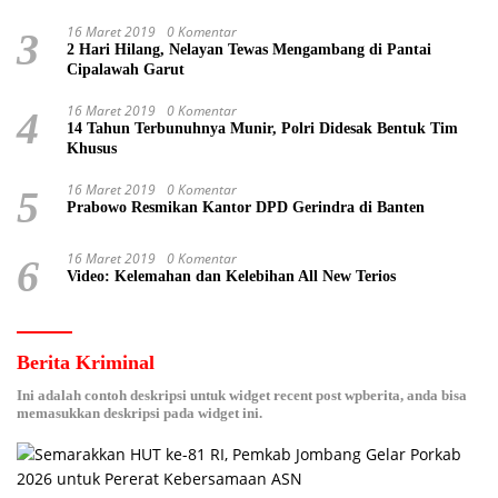
16 Maret 2019
0 Komentar
3
2 Hari Hilang, Nelayan Tewas Mengambang di Pantai
Cipalawah Garut
16 Maret 2019
0 Komentar
4
14 Tahun Terbunuhnya Munir, Polri Didesak Bentuk Tim
Khusus
16 Maret 2019
0 Komentar
5
Prabowo Resmikan Kantor DPD Gerindra di Banten
16 Maret 2019
0 Komentar
6
Video: Kelemahan dan Kelebihan All New Terios
Berita Kriminal
Ini adalah contoh deskripsi untuk widget recent post wpberita, anda bisa
memasukkan deskripsi pada widget ini.