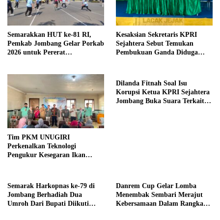
Semarakkan HUT ke-81 RI,
Kesaksian Sekretaris KPRI
Pemkab Jombang Gelar Porkab
Sejahtera Sebut Temukan
2026 untuk Pererat
Pembukuan Ganda Diduga
Kebersamaan ASN
Dilakukan Suyud
Dilanda Fitnah Soal Isu
Korupsi Ketua KPRI Sejahtera
Jombang Buka Suara Terkait
Transaksi Sepihak Oknum
Manajer
Tim PKM UNUGIRI
Perkenalkan Teknologi
Pengukur Kesegaran Ikan
Berbasis Electronic Nose kepada
Nelayan Tuban
Semarak Harkopnas ke-79 di
Danrem Cup Gelar Lomba
Jombang Berhadiah Dua
Menembak Sembari Merajut
Umroh Dari Bupati Diikuti
Kebersamaan Dalam Rangka
Ribuan Peserta
HUT Kemerdekaan RI ke 81 di