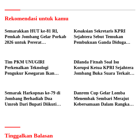
Jombang
Rekomendasi untuk kamu
Semarakkan HUT ke-81 RI,
Kesaksian Sekretaris KPRI
Pemkab Jombang Gelar Porkab
Sejahtera Sebut Temukan
2026 untuk Pererat
Pembukuan Ganda Diduga
Kebersamaan ASN
Dilakukan Suyud
Tim PKM UNUGIRI
Dilanda Fitnah Soal Isu
Perkenalkan Teknologi
Korupsi Ketua KPRI Sejahtera
Pengukur Kesegaran Ikan
Jombang Buka Suara Terkait
Berbasis Electronic Nose kepada
Transaksi Sepihak Oknum
Nelayan Tuban
Manajer
Semarak Harkopnas ke-79 di
Danrem Cup Gelar Lomba
Jombang Berhadiah Dua
Menembak Sembari Merajut
Umroh Dari Bupati Diikuti
Kebersamaan Dalam Rangka
Ribuan Peserta
HUT Kemerdekaan RI ke 81 di
Jombang
Tinggalkan Balasan