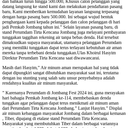
dan bahkan turun hingga 500.000, Khusus calon pelanggan yang
datang langsung ke stand kami dan melakukan pendaftaran pasang
baru, Kami memberikan kemudahan layanan langsung terpasang
dengan harga pasang baru 500.000. Ini sebagai wujud bentuk
penghargaan kami kepada pelanggan dan calon pelanggan di hari
jadi Pemkab Jombang tahun ini.
” Selain layanan pasang baru, di
stand Perumdam Tirta Kencana Jombang juga melayani pembayaran
tunggakan taggihan rekening air tanpa bebas denda. Hal tersebut
dimaksudkan supaya masyarakat, utamanya pelanggan Perumdam
yang memiliki tunggakan dapat terus terlayani kebutuhan air aman
mereka tanpa terbebani denda tunggakan.Ulas Khoirul Hasyim
Direktur Perumdam Tirta Kencana saat diwawancarai.
Masih dari Hasyim,” Air minum aman merupakan hal yang tidak
dapat dipungkiri sangat dibutuhkan masyarakat saat ini, terutama
dengan isu stunting yang salah satu unsur penyebabnya adalah
rendahnya kualitas air minum masyarakat.
” Karenanya Perumdam di Jombang Fest 2024 ini, guna merayakan
hari bahagia Pemkab Jombang ke-114, membebaskan denda
tunggkan agar pelanggan dapat terus menikmati air minum aman
dari Perumdam Tirta Kencana Jombang.” Lanjut Hasyim.
” Displai
air minum kebanggan masyarakat Jombang dalam berbagai kemasan
, Tiber, dipajang di etalase stand Perumdam Tirta Kencana.
Masyarakat yang membutuhkan Tiber dalam berbagai variannya