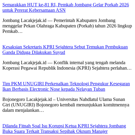
Semarakkan HUT ke-81 RI, Pemkab Jombang Gelar Porkab 2026
untuk Pererat Kebersamaan ASN
Jombang Lacakjejak.id — Pemerintah Kabupaten Jombang
menggelar Pekan Olahraga Kabupaten (Porkab) tahun 2026 lingkup
Pemkab…
Kesaksian Sekretaris KPRI Sejahtera Sebut Temukan Pembukuan
Ganda Diduga Dilakukan Suyud
Jombang Lacakjejak.id — Konflik internal yang tengah melanda
Koperasi Pegawai Republik Indonesia (KPRI) Sejahtera perlahan…
Tim PKM UNUGIRI Perkenalkan Teknologi Pengukur Kesegaran
Ikan Berbasis Electronic Nose kepada Nelayan Tuban
Bojonegoro Lacakjejak.id – Universitas Nahdlatul Ulama Sunan
Giri (UNUGIRI) Bojonegoro kembali menunjukkan komitmennya
dalam menjalankan…
Dilanda Fitnah Soal Isu Korupsi Ketua KPRI Sejahtera Jombang
Buka Suara Terkait Transaksi Sepihak Oknum Manajer