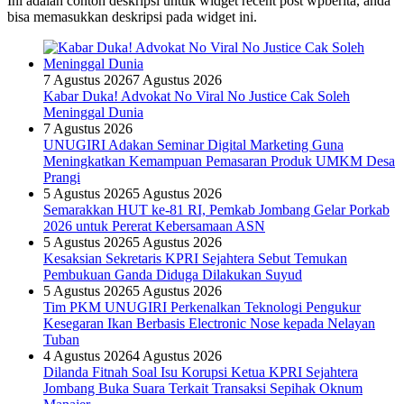
Ini adalah contoh deskripsi untuk widget recent post wpberita, anda
bisa memasukkan deskripsi pada widget ini.
7 Agustus 2026
7 Agustus 2026
Kabar Duka! Advokat No Viral No Justice Cak Soleh
Meninggal Dunia
7 Agustus 2026
UNUGIRI Adakan Seminar Digital Marketing Guna
Meningkatkan Kemampuan Pemasaran Produk UMKM Desa
Prangi
5 Agustus 2026
5 Agustus 2026
Semarakkan HUT ke-81 RI, Pemkab Jombang Gelar Porkab
2026 untuk Pererat Kebersamaan ASN
5 Agustus 2026
5 Agustus 2026
Kesaksian Sekretaris KPRI Sejahtera Sebut Temukan
Pembukuan Ganda Diduga Dilakukan Suyud
5 Agustus 2026
5 Agustus 2026
Tim PKM UNUGIRI Perkenalkan Teknologi Pengukur
Kesegaran Ikan Berbasis Electronic Nose kepada Nelayan
Tuban
4 Agustus 2026
4 Agustus 2026
Dilanda Fitnah Soal Isu Korupsi Ketua KPRI Sejahtera
Jombang Buka Suara Terkait Transaksi Sepihak Oknum