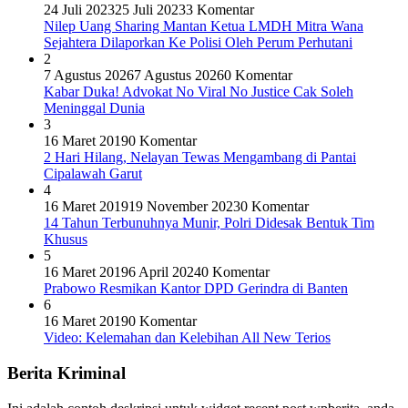
24 Juli 2023
25 Juli 2023
3 Komentar
Nilep Uang Sharing Mantan Ketua LMDH Mitra Wana
Sejahtera Dilaporkan Ke Polisi Oleh Perum Perhutani
2
7 Agustus 2026
7 Agustus 2026
0 Komentar
Kabar Duka! Advokat No Viral No Justice Cak Soleh
Meninggal Dunia
3
16 Maret 2019
0 Komentar
2 Hari Hilang, Nelayan Tewas Mengambang di Pantai
Cipalawah Garut
4
16 Maret 2019
19 November 2023
0 Komentar
14 Tahun Terbunuhnya Munir, Polri Didesak Bentuk Tim
Khusus
5
16 Maret 2019
6 April 2024
0 Komentar
Prabowo Resmikan Kantor DPD Gerindra di Banten
6
16 Maret 2019
0 Komentar
Video: Kelemahan dan Kelebihan All New Terios
Berita Kriminal