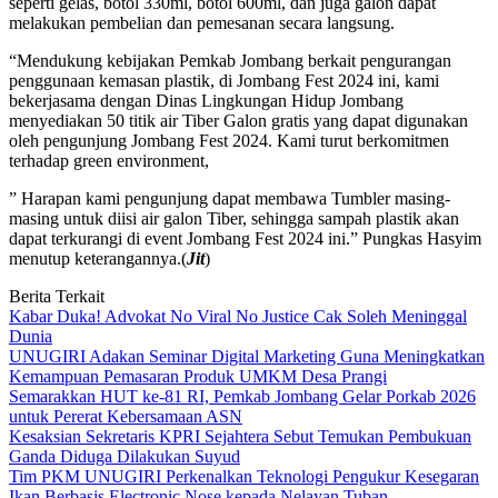
seperti gelas, botol 330ml, botol 600ml, dan juga galon dapat
melakukan pembelian dan pemesanan secara langsung.
“Mendukung kebijakan Pemkab Jombang berkait pengurangan
penggunaan kemasan plastik, di Jombang Fest 2024 ini, kami
bekerjasama dengan Dinas Lingkungan Hidup Jombang
menyediakan 50 titik air Tiber Galon gratis yang dapat digunakan
oleh pengunjung Jombang Fest 2024. Kami turut berkomitmen
terhadap green environment,
” Harapan kami pengunjung dapat membawa Tumbler masing-
masing untuk diisi air galon Tiber, sehingga sampah plastik akan
dapat terkurangi di event Jombang Fest 2024 ini.” Pungkas Hasyim
menutup keterangannya.(
Jit
)
Berita Terkait
Kabar Duka! Advokat No Viral No Justice Cak Soleh Meninggal
Dunia
UNUGIRI Adakan Seminar Digital Marketing Guna Meningkatkan
Kemampuan Pemasaran Produk UMKM Desa Prangi
Semarakkan HUT ke-81 RI, Pemkab Jombang Gelar Porkab 2026
untuk Pererat Kebersamaan ASN
Kesaksian Sekretaris KPRI Sejahtera Sebut Temukan Pembukuan
Ganda Diduga Dilakukan Suyud
Tim PKM UNUGIRI Perkenalkan Teknologi Pengukur Kesegaran
Ikan Berbasis Electronic Nose kepada Nelayan Tuban