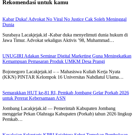
Rekomendasi untuk kamu
Kabar Duka! Advokat No Viral No Justice Cak Soleh Meninggal
Dunia
Surabaya Lacakjejak.id -Kabar duka menyelimuti dunia hukum di
Jawa Timur. Advokat sekaligus Aktivis ’98, Muhammad…
UNUGIRI Adakan Seminar Digital Marketing Guna Meningkatkan
Kemampuan Pemasaran Produk UMKM Desa Prangi
Bojonegoro Lacakjejak.id – – Mahasiswa Kuliah Kerja Nyata
(KKN) PINTAR Kelompok 16 Universitas Nahdlatul Ulama…
Semarakkan HUT ke-81 RI, Pemkab Jombang Gelar Porkab 2026
untuk Pererat Kebersamaan ASN
Jombang Lacakjejak.id — Pemerintah Kabupaten Jombang
menggelar Pekan Olahraga Kabupaten (Porkab) tahun 2026 lingkup
Pemkab…
Kesaksian Sekretaris KPRI Sejahtera Sebut Temukan Pembukuan