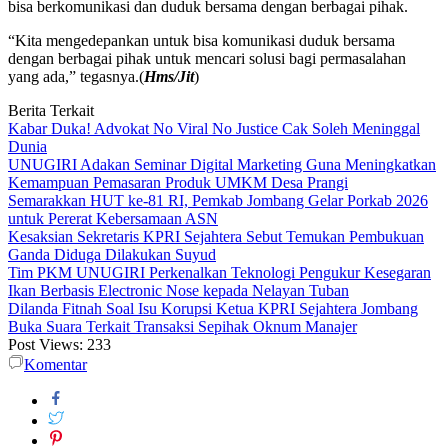
bisa berkomunikasi dan duduk bersama dengan berbagai pihak.
“Kita mengedepankan untuk bisa komunikasi duduk bersama
dengan berbagai pihak untuk mencari solusi bagi permasalahan
yang ada,” tegasnya.(
Hms/Jit
)
Berita Terkait
Kabar Duka! Advokat No Viral No Justice Cak Soleh Meninggal
Dunia
UNUGIRI Adakan Seminar Digital Marketing Guna Meningkatkan
Kemampuan Pemasaran Produk UMKM Desa Prangi
Semarakkan HUT ke-81 RI, Pemkab Jombang Gelar Porkab 2026
untuk Pererat Kebersamaan ASN
Kesaksian Sekretaris KPRI Sejahtera Sebut Temukan Pembukuan
Ganda Diduga Dilakukan Suyud
Tim PKM UNUGIRI Perkenalkan Teknologi Pengukur Kesegaran
Ikan Berbasis Electronic Nose kepada Nelayan Tuban
Dilanda Fitnah Soal Isu Korupsi Ketua KPRI Sejahtera Jombang
Buka Suara Terkait Transaksi Sepihak Oknum Manajer
Post Views:
233
Komentar