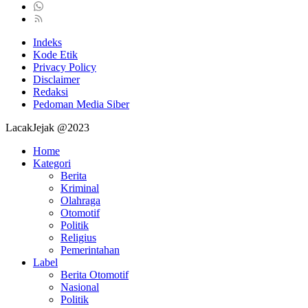
Indeks
Kode Etik
Privacy Policy
Disclaimer
Redaksi
Pedoman Media Siber
LacakJejak @2023
Home
Kategori
Berita
Kriminal
Olahraga
Otomotif
Politik
Religius
Pemerintahan
Label
Berita Otomotif
Nasional
Politik